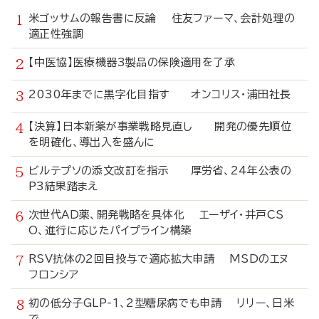
米ゴッサムの報告書に反論 住友ファーマ、会計処理の
適正性強調
【中医協】医療機器3製品の保険適用を了承
2030年までに黒字化目指す オンコリス・浦田社長
【決算】日本新薬が事業戦略見直し 開発の優先順位
を明確化、導出入を盛んに
ビルテプソの添文改訂を指示 厚労省、24年公表の
P3結果踏まえ
次世代AD薬、開発戦略を具体化 エーザイ・井戸CS
O、進行に応じたパイプライン構築
RSV抗体の2回目投与で適応拡大申請 MSDのエヌ
フロンシア
初の低分子GLP-1、2型糖尿病でも申請 リリー、日米
で