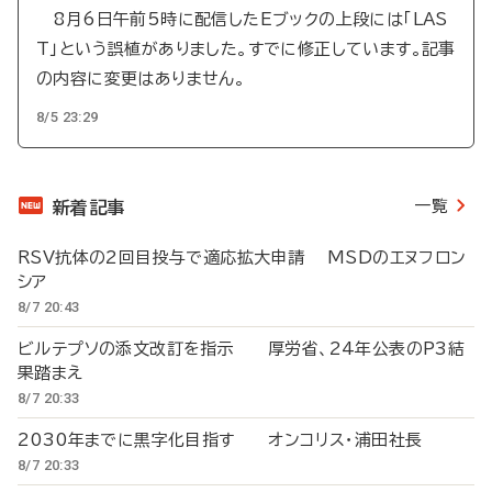
8月6日午前5時に配信したEブックの上段には「LAS
T」という誤植がありました。すでに修正しています。記事
の内容に変更はありません。
8/5 23:29
一覧
新着記事
RSV抗体の2回目投与で適応拡大申請 MSDのエヌフロン
シア
8/7 20:43
ビルテプソの添文改訂を指示 厚労省、24年公表のP3結
果踏まえ
8/7 20:33
2030年までに黒字化目指す オンコリス・浦田社長
8/7 20:33