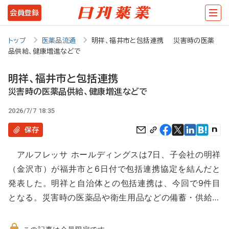
メ
会員登録
イ
ン
トップ
医薬品流通
明祥、福井市と包括連携 災害時の医薬
品供給、健康増進などで
コ
ン
明祥、福井市と包括連携
テ
災害時の医薬品供給、健康増進などで
ン
2026/7/7 18:35
ツ
保存
に
アルフレッサ ホールディングスは7日、子会社の明祥
移
（金沢市）が福井市と6日付で包括連携協定を結んだと
動
発表した。明祥と自治体との包括連携は、今回で9件目
となる。災害時の医薬品や衛生用品などの備蓄・供給…