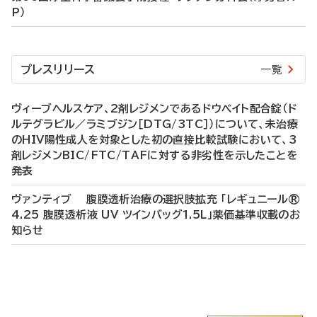
P）
プレスリリース
一覧
ヴィーブヘルスケア、2剤レジメンであるドウベイト配合錠（ド
ルテグラビル／ラミブジン［DTG/3TC］）について、未治療
のHIV陽性成人を対象とした初の直接比較試験において、3
剤レジメンBIC/FTC/TAFに対する非劣性を示したことを
発表
ヴァンティブ 腹膜透析治療の選択肢拡充 「レギュニール®
4.25 腹膜透析液 UV ツインバッグ1.5L」薬価基準収載のお
知らせ
P
R