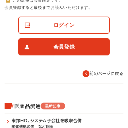
この記事は会員限定です。
非
会員登録すると最後までお読みいただけます。
会
員
の
ログイン
閲
覧
制
限
会員登録
に
つ
い
て
前のページに戻る
医薬品流通
最新記事
東邦HD、システム子会社を吸収合併
開発機能の向上など図る