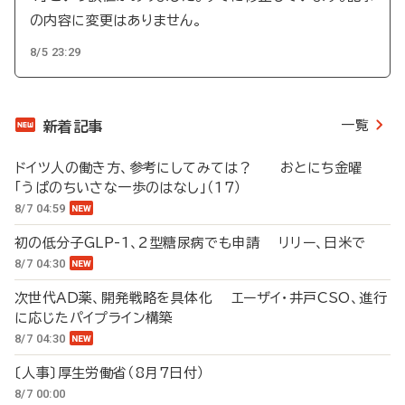
の内容に変更はありません。
8/5 23:29
一覧
新着記事
ドイツ人の働き方、参考にしてみては？ おとにち金曜
「うぱのちいさな一歩のはなし」（17）
8/7 04:59
初の低分子GLP-1、2型糖尿病でも申請 リリー、日米で
8/7 04:30
次世代AD薬、開発戦略を具体化 エーザイ・井戸CSO、進行
に応じたパイプライン構築
8/7 04:30
〔人事〕厚生労働省（8月7日付）
8/7 00:00