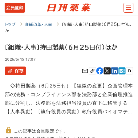
メ
会員登録
イ
ン
トップ
組織改革・人事
〔組織・人事〕持田製薬（6月25日付）ほ
か
コ
ン
〔組織・人事〕持田製薬（6月25日付）ほか
テ
2026/5/15 17:07
ン
保存
ツ
に
◇持田製薬（6月25日付）【組織の変更】企画管理本
移
部の法務・コンプライアンス部を法務部と企業倫理推進
部に分割し、法務部を法務担当役員の直下に移管する
動
【人事異動】〔執行役員の異動〕執行役員バイオマテ…
この記事は会員限定です。