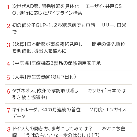
次世代AD薬、開発戦略を具体化 エーザイ・井戸CS
O、進行に応じたパイプライン構築
初の低分子GLP-1、2型糖尿病でも申請 リリー、日米
で
【決算】日本新薬が事業戦略見直し 開発の優先順位
を明確化、導出入を盛んに
【中医協】医療機器3製品の保険適用を了承
〔人事〕厚生労働省（8月7日付）
タブネオス、欧州で承認取り消し キッセイ「日本では
引き続き協議中」
キイトルーダ、34カ月連続の首位 7月度・エンサイス
データ
ドイツ人の働き方、参考にしてみては？ おとにち金
曜 「うぱのちいさな一歩のはなし」（17）