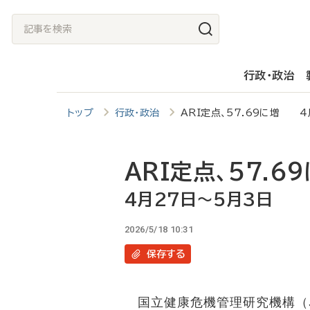
メ
記
イ
事
ン
を
行政・政治
コ
検
ン
索
トップ
行政・政治
ARI定点、57.69に増 
テ
ン
ツ
ARI定点、57.6
に
4月27日～5月3日
移
2026/5/18 10:31
動
保存
する
国立健康危機管理研究機構（JIH