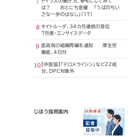
ドイツ人の働き方、参考にしてみて
は？ おとにち金曜 「うぱのちい
さな一歩のはなし」（17）
キイトルーダ、34カ月連続の首位
7月度・エンサイスデータ
医政局の組織再編を通知 厚生労
働省、4日付
【中医協】「テロメライシン」など22成
分、DPC対象外
寄
稿
じほう採用案内