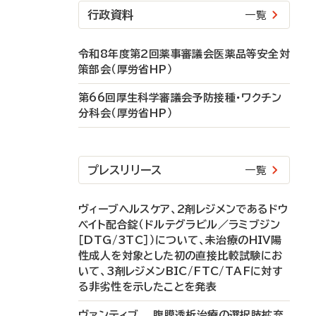
行政資料
一覧
令和8年度第2回薬事審議会医薬品等安全対
策部会（厚労省HP）
第66回厚生科学審議会予防接種・ワクチン
分科会（厚労省HP）
プレスリリース
一覧
ヴィーブヘルスケア、2剤レジメンであるドウ
ベイト配合錠（ドルテグラビル／ラミブジン
［DTG/3TC］）について、未治療のHIV陽
性成人を対象とした初の直接比較試験にお
いて、3剤レジメンBIC/FTC/TAFに対す
る非劣性を示したことを発表
ヴァンティブ 腹膜透析治療の選択肢拡充