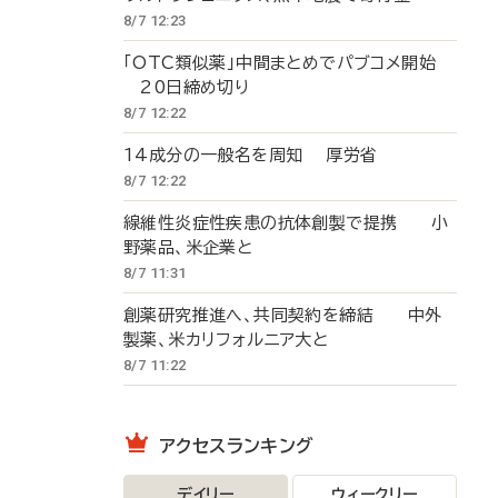
8/7 12:23
「OTC類似薬」中間まとめでパブコメ開始
20日締め切り
8/7 12:22
14成分の一般名を周知 厚労省
8/7 12:22
線維性炎症性疾患の抗体創製で提携 小
野薬品、米企業と
8/7 11:31
創薬研究推進へ、共同契約を締結 中外
製薬、米カリフォルニア大と
8/7 11:22
アクセスランキング
デイリー
ウィークリー