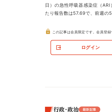
日）の急性呼吸器感染症（AR
たり報告数は57.69で、前週の56
この記事は会員限定です。
会員登録
非
会
ログイン
員
の
閲
覧
制
限
に
つ
い
て
行政・政治
最新記事