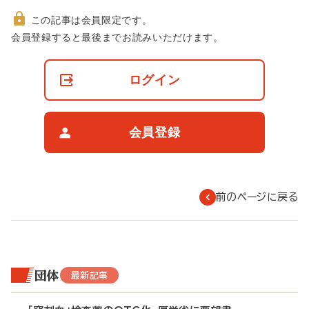
この記事は会員限定です。
非
会員登録すると最後までお読みいただけます。
会
員
の
ログイン
閲
覧
制
限
会員登録
に
つ
い
て
前のページに戻る
団体
最新記事