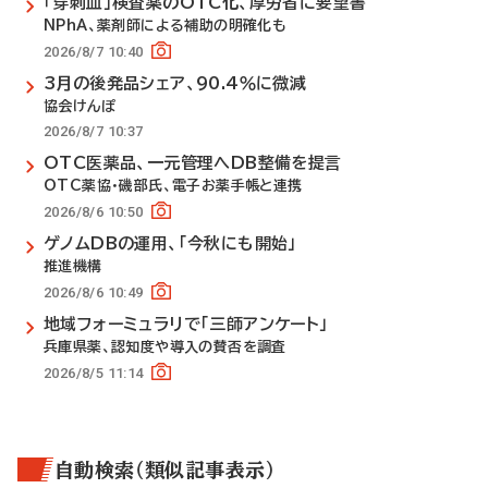
「穿刺血」検査薬のOTC化、厚労省に要望書
NPhA、薬剤師による補助の明確化も
2026/8/7 10:40
3月の後発品シェア、90.4％に微減
協会けんぽ
2026/8/7 10:37
OTC医薬品、一元管理へDB整備を提言
OTC薬協・磯部氏、電子お薬手帳と連携
2026/8/6 10:50
ゲノムDBの運用、「今秋にも開始」
推進機構
2026/8/6 10:49
地域フォーミュラリで「三師アンケート」
兵庫県薬、認知度や導入の賛否を調査
2026/8/5 11:14
自動検索（類似記事表示）