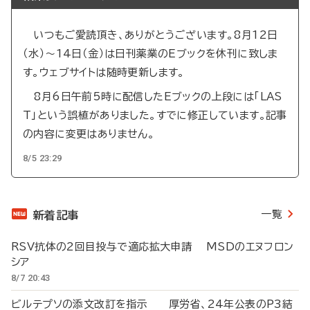
いつもご愛読頂き、ありがとうございます。8月12日
（水）～14日（金）は日刊薬業のEブックを休刊に致しま
す。ウェブサイトは随時更新します。
8月6日午前5時に配信したEブックの上段には「LAS
T」という誤植がありました。すでに修正しています。記事
の内容に変更はありません。
8/5 23:29
一覧
新着記事
RSV抗体の2回目投与で適応拡大申請 MSDのエヌフロン
シア
8/7 20:43
ビルテプソの添文改訂を指示 厚労省、24年公表のP3結