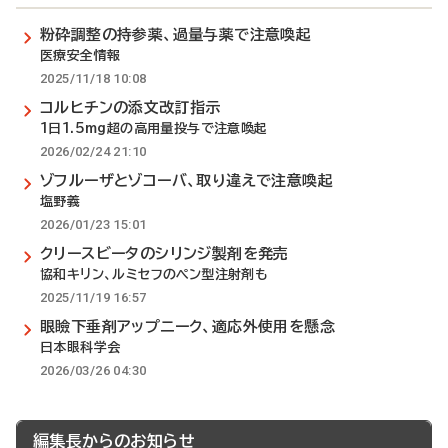
粉砕調整の持参薬、過量与薬で注意喚起
医療安全情報
2025/11/18 10:08
コルヒチンの添文改訂指示
1日1.5mg超の高用量投与で注意喚起
2026/02/24 21:10
ゾフルーザとゾコーバ、取り違えで注意喚起
塩野義
2026/01/23 15:01
クリースビータのシリンジ製剤を発売
協和キリン、ルミセフのペン型注射剤も
2025/11/19 16:57
眼瞼下垂剤アップニーク、適応外使用を懸念
日本眼科学会
2026/03/26 04:30
編集長からのお知らせ