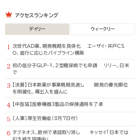
アクセスランキング
デイリー
ウィークリー
次世代AD薬、開発戦略を具体化 エーザイ・井戸CS
O、進行に応じたパイプライン構築
初の低分子GLP-1、2型糖尿病でも申請 リリー、日米
で
【決算】日本新薬が事業戦略見直し 開発の優先順位
を明確化、導出入を盛んに
【中医協】医療機器3製品の保険適用を了承
〔人事〕厚生労働省（8月7日付）
タブネオス、欧州で承認取り消し キッセイ「日本では
引き続き協議中」