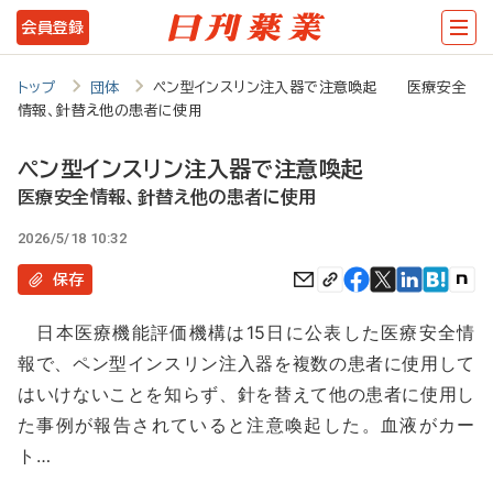
メ
会員登録
イ
ン
トップ
団体
ペン型インスリン注入器で注意喚起 医療安全
情報、針替え他の患者に使用
コ
ン
ペン型インスリン注入器で注意喚起
テ
医療安全情報、針替え他の患者に使用
ン
2026/5/18 10:32
ツ
保存
に
日本医療機能評価機構は15日に公表した医療安全情
移
報で、ペン型インスリン注入器を複数の患者に使用して
動
はいけないことを知らず、針を替えて他の患者に使用し
た事例が報告されていると注意喚起した。血液がカー
ト…