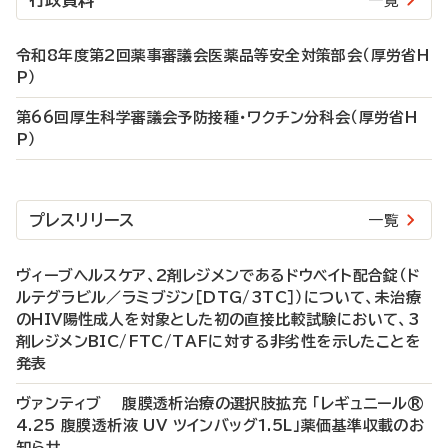
行政資料
一覧
令和8年度第2回薬事審議会医薬品等安全対策部会（厚労省H
P）
第66回厚生科学審議会予防接種・ワクチン分科会（厚労省H
P）
プレスリリース
一覧
ヴィーブヘルスケア、2剤レジメンであるドウベイト配合錠（ド
ルテグラビル／ラミブジン［DTG/3TC］）について、未治療
のHIV陽性成人を対象とした初の直接比較試験において、3
剤レジメンBIC/FTC/TAFに対する非劣性を示したことを
発表
ヴァンティブ 腹膜透析治療の選択肢拡充 「レギュニール®
4.25 腹膜透析液 UV ツインバッグ1.5L」薬価基準収載のお
知らせ