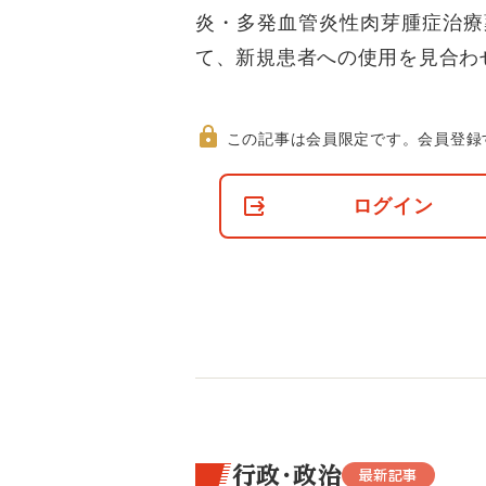
炎・多発血管炎性肉芽腫症治療
て、新規患者への使用を見合わ
この記事は会員限定です。
会員登録
非
会
ログイン
員
の
閲
覧
制
限
に
つ
い
て
行政・政治
最新記事