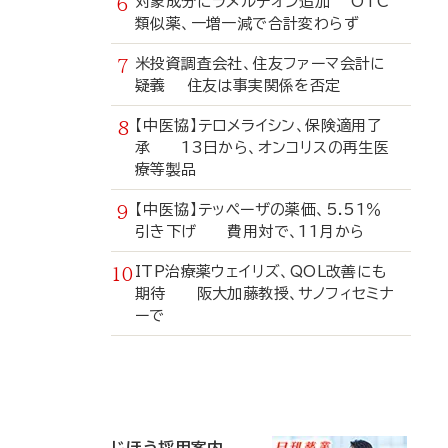
対象成分にラメルテオン追加 OTC
類似薬、一増一減で合計変わらず
米投資調査会社、住友ファーマ会計に
疑義 住友は事実関係を否定
【中医協】テロメライシン、保険適用了
承 13日から、オンコリスの再生医
療等製品
【中医協】テッペーザの薬価、5.51％
引き下げ 費用対で、11月から
ITP治療薬ウェイリズ、QOL改善にも
期待 阪大加藤教授、サノフィセミナ
ーで
寄
稿