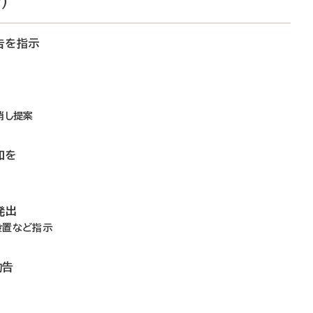
）
告を指示
消し提案
知を
発出
設置など指示
勧告