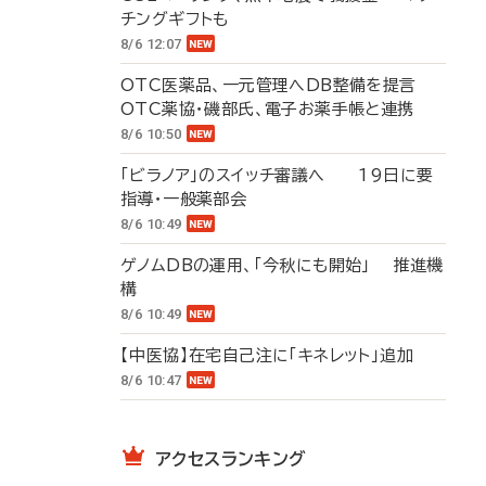
チングギフトも
8/6 12:07
OTC医薬品、一元管理へDB整備を提言
OTC薬協・磯部氏、電子お薬手帳と連携
8/6 10:50
「ビラノア」のスイッチ審議へ 19日に要
指導・一般薬部会
8/6 10:49
ゲノムDBの運用、「今秋にも開始」 推進機
構
8/6 10:49
【中医協】在宅自己注に「キネレット」追加
8/6 10:47
アクセスランキング