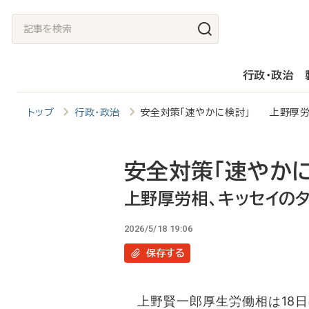
メ
記
イ
事
ン
を
行政・政治
コ
検
ン
索
トップ
行政・政治
安全対策「速やかに検討」 上野厚労
テ
ン
ツ
安全対策「速やかに
に
上野厚労相、キッセイの
移
2026/5/18 19:06
動
保存
する
上野賢一郎厚生労働相は18日