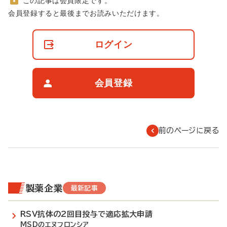
この記事は会員限定です。
非
会員登録すると最後までお読みいただけます。
会
員
の
ログイン
閲
覧
制
限
会員登録
に
つ
い
て
前のページに戻る
製薬企業
最新記事
RSV抗体の2回目投与で適応拡大申請
MSDのエヌフロンシア