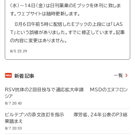
（水）～14日（金）は日刊薬業のEブックを休刊に致しま
す。ウェブサイトは随時更新します。
8月6日午前5時に配信したEブックの上段には「LAS
T」という誤植がありました。すでに修正しています。記事
の内容に変更はありません。
8/5 23:29
一覧
新着記事
RSV抗体の2回目投与で適応拡大申請 MSDのエヌフロン
シア
8/7 20:43
ビルテプソの添文改訂を指示 厚労省、24年公表のP3結
果踏まえ
8/7 20:33