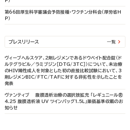
P）
第66回厚生科学審議会予防接種・ワクチン分科会（厚労省H
P）
プレスリリース
一覧
ヴィーブヘルスケア、2剤レジメンであるドウベイト配合錠（ド
ルテグラビル／ラミブジン［DTG/3TC］）について、未治療
のHIV陽性成人を対象とした初の直接比較試験において、3
剤レジメンBIC/FTC/TAFに対する非劣性を示したことを
発表
ヴァンティブ 腹膜透析治療の選択肢拡充 「レギュニール®
4.25 腹膜透析液 UV ツインバッグ1.5L」薬価基準収載のお
知らせ
P