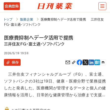
メ
会員登録
イ
ン
トップ
製薬企業
医療費抑制へデータ活用で提携 三井住友
FG・富士通・ソフトバンク
コ
ン
医療費抑制へデータ活用で提携
テ
三井住友FG・富士通・ソフトバンク
ン
2026/5/19 19:59
ツ
保存
に
三井住友フィナンシャルグループ（FG）、富士通、
移
ソフトバンクの3社は19日、健康・医療分野で業務提携
動
したと発表した。医療機関が管理するデータと個人の健
康情報を活用し、日常的な健康管理から治療まで支援…