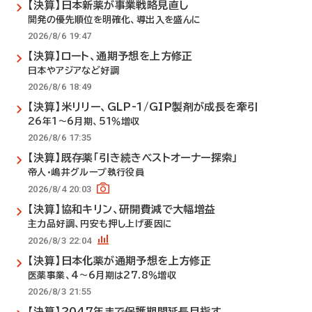
【決算】日本新薬が事業戦略見直し
開発の優先順位を明確化、導出入を盛んに
2026/8/6 19:47
【決算】ロート、通期予想を上方修正
日本やアジアなど好調
2026/8/6 18:49
【決算】米リリー、GLP-1/GIP製剤が成長を牽引
26年1～6月期、51％増収
2026/8/6 17:35
【決算】既存薬「引き続きベストオーナー探索」
帝人・嶋井グループ執行役員
2026/8/4 20:03
【決算】協和キリン、研開費減で大幅増益
主力品好調、円安も押し上げ要因に
2026/8/3 22:04
【決算】日本化薬が通期予想を上方修正
医薬事業、4～6月期は27.8％増収
2026/8/3 21:55
【決算】2047年まで保護期間延長目指す