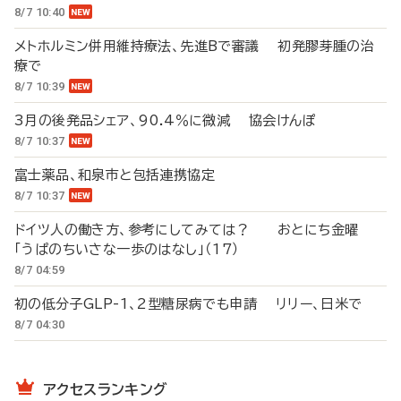
8/7 10:40
メトホルミン併用維持療法、先進Bで審議 初発膠芽腫の治
療で
8/7 10:39
3月の後発品シェア、90.4％に微減 協会けんぽ
8/7 10:37
富士薬品、和泉市と包括連携協定
8/7 10:37
ドイツ人の働き方、参考にしてみては？ おとにち金曜
「うぱのちいさな一歩のはなし」（17）
8/7 04:59
初の低分子GLP-1、2型糖尿病でも申請 リリー、日米で
8/7 04:30
アクセスランキング