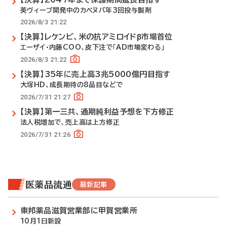
英ヴィーブ開発中のカベヌバ年3回投与製剤
2026/8/3 21:22
【決算】レケンビ、米の抗アミロイドβ市場首位
エーザイ・内藤COO、皮下注で「AD市場変わる」
2026/8/3 21:22
【決算】35年に売上高3兆5000億円目指す
大塚HD、成長期待の8品目などで
2026/7/31 21:27
【決算】第一三共、通期純利益予想を下方修正
法人税増加で、売上高は上方修正
2026/7/31 21:26
医薬品流通
最新記事
東邦薬品滋賀営業部に甲賀営業所
10月1日新設