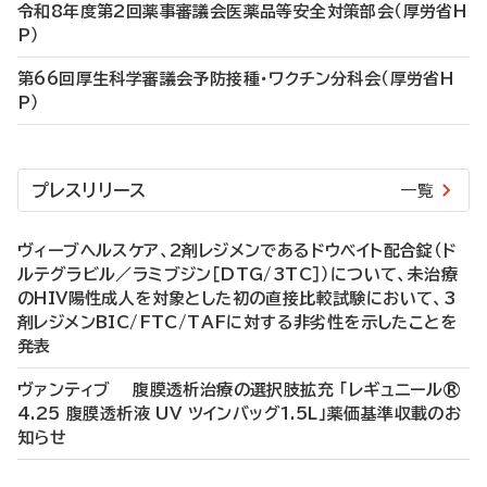
令和8年度第2回薬事審議会医薬品等安全対策部会（厚労省H
P）
第66回厚生科学審議会予防接種・ワクチン分科会（厚労省H
P）
プレスリリース
一覧
ヴィーブヘルスケア、2剤レジメンであるドウベイト配合錠（ド
ルテグラビル／ラミブジン［DTG/3TC］）について、未治療
のHIV陽性成人を対象とした初の直接比較試験において、3
剤レジメンBIC/FTC/TAFに対する非劣性を示したことを
発表
ヴァンティブ 腹膜透析治療の選択肢拡充 「レギュニール®
4.25 腹膜透析液 UV ツインバッグ1.5L」薬価基準収載のお
知らせ