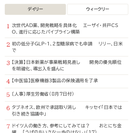
デイリー
ウィークリー
次世代AD薬、開発戦略を具体化 エーザイ・井戸CS
O、進行に応じたパイプライン構築
初の低分子GLP-1、2型糖尿病でも申請 リリー、日米
で
【決算】日本新薬が事業戦略見直し 開発の優先順位
を明確化、導出入を盛んに
【中医協】医療機器3製品の保険適用を了承
〔人事〕厚生労働省（8月7日付）
タブネオス、欧州で承認取り消し キッセイ「日本では
引き続き協議中」
ドイツ人の働き方、参考にしてみては？ おとにち金
曜 「うぱのちいさな一歩のはなし」（17）