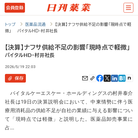
メ
会員登録
イ
ン
トップ
医薬品流通
【決算】ナフサ供給不足の影響「現時点で軽
微」 バイタルHD・村井社長
コ
ン
【決算】ナフサ供給不足の影響「現時点で軽微」
テ
バイタルHD・村井社長
ン
2026/5/19 22:03
ツ
保存
に
バイタルケーエスケー・ホールディングスの村井泰介
移
社長は19日の決算説明会において、中東情勢に伴う医
動
療用消耗品の供給不足が自社の業績に与える影響につい
て「現時点では軽微」と説明した。医薬品卸売事業に
占…