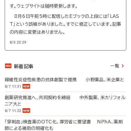
す。ウェブサイトは随時更新します。
8月6日午前5時に配信したEブックの上段には「LAS
T」という誤植がありました。すでに修正しています。記事
の内容に変更はありません。
8/5 23:29
一覧
新着記事
線維性炎症性疾患の抗体創製で提携 小野薬品、米企業と
8/7 11:31
創薬研究推進へ、共同契約を締結 中外製薬、米カリフォル
ニア大と
8/7 11:22
「穿刺血」検査薬のOTC化、厚労省に要望書 NPhA、薬剤
師による補助の明確化も