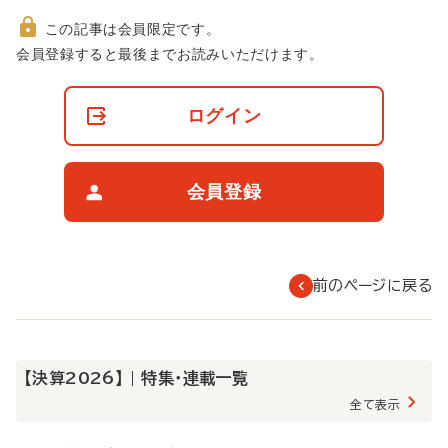
この記事は会員限定です。
非
会員登録すると最後までお読みいただけます。
会
員
の
ログイン
閲
覧
制
限
会員登録
に
つ
い
て
前のページに戻る
【決算2026】 | 特集・連載一覧
全て表示