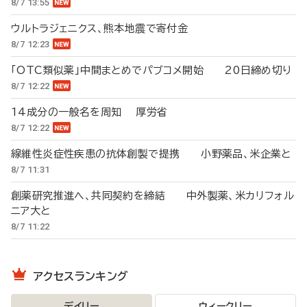
8/7 13:55
ウルトラジェニクス、熊本地震で寄付金
8/7 12:23
「OTC類似薬」中間まとめでパブコメ開始 20日締め切り
8/7 12:22
14成分の一般名を周知 厚労省
8/7 12:22
線維性炎症性疾患の抗体創製で提携 小野薬品、米企業と
8/7 11:31
創薬研究推進へ、共同契約を締結 中外製薬、米カリフォル
ニア大と
8/7 11:22
アクセスランキング
デイリー
ウィークリー