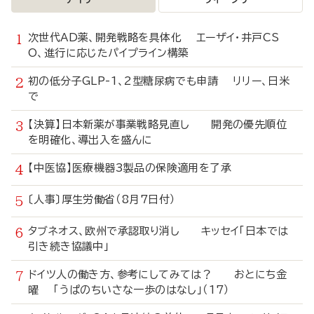
次世代AD薬、開発戦略を具体化 エーザイ・井戸CS
O、進行に応じたパイプライン構築
初の低分子GLP-1、2型糖尿病でも申請 リリー、日米
で
【決算】日本新薬が事業戦略見直し 開発の優先順位
を明確化、導出入を盛んに
【中医協】医療機器3製品の保険適用を了承
〔人事〕厚生労働省（8月7日付）
タブネオス、欧州で承認取り消し キッセイ「日本では
引き続き協議中」
ドイツ人の働き方、参考にしてみては？ おとにち金
曜 「うぱのちいさな一歩のはなし」（17）