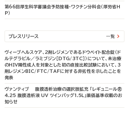
第66回厚生科学審議会予防接種・ワクチン分科会（厚労省H
P）
プレスリリース
一覧
ヴィーブヘルスケア、2剤レジメンであるドウベイト配合錠（ド
ルテグラビル／ラミブジン［DTG/3TC］）について、未治療
のHIV陽性成人を対象とした初の直接比較試験において、3
剤レジメンBIC/FTC/TAFに対する非劣性を示したことを
発表
ヴァンティブ 腹膜透析治療の選択肢拡充 「レギュニール®
4.25 腹膜透析液 UV ツインバッグ1.5L」薬価基準収載のお
知らせ
P