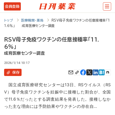
メ
会員登録
イ
ン
トップ
医療機関・薬局
RSV母子免疫ワクチンの任意接種率「1
1.6％」 成育医療センター調査
コ
ン
RSV母子免疫ワクチンの任意接種率「11.
テ
6％」
ン
成育医療センター調査
ツ
2026/1/14 10:17
に
保存
移
国立成育医療研究センターは13日、RSウイルス（RS
動
V）母子免疫ワクチンを妊娠中に接種した割合が、全国
で11.6％だったとする調査結果を発表した。接種しなか
った主な理由には予防効果やワクチンの存在自…