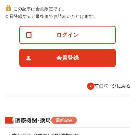
この記事は会員限定です。
非
会員登録すると最後までお読みいただけます。
会
員
の
ログイン
閲
覧
制
限
会員登録
に
つ
い
て
前のページに戻る
医療機関・薬局
最新記事