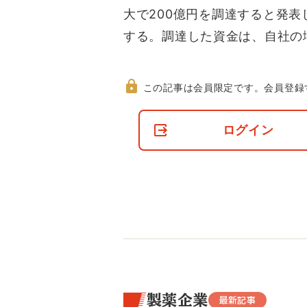
大で200億円を調達すると発
する。調達した資金は、自社の
この記事は会員限定です。
会員登録
非
会
ログイン
員
の
閲
覧
制
限
に
つ
い
て
製薬企業
最新記事