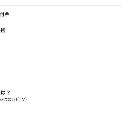
寄付金
提携
ては？
はなし」（17）