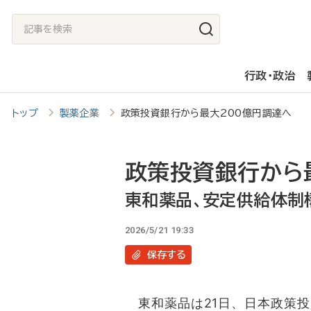
メ
記
イ
事
ン
を
行政・政治
コ
検
ン
索
トップ
製薬企業
政策投資銀行から最大200億円調達へ 
テ
ン
ツ
政策投資銀行から
に
東和薬品、安定供給体制
移
2026/5/21 19:33
動
保存
する
東和薬品は21日、日本政策投