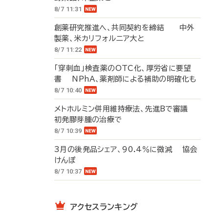
8/7 11:31
創薬研究推進へ、共同契約を締結 中外
製薬、米カリフォルニア大と
8/7 11:22
「穿刺血」検査薬のOTC化、厚労省に要望
書 NPhA、薬剤師による補助の明確化も
8/7 10:40
メトホルミン併用維持療法、先進Bで審議
初発膠芽腫の治療で
8/7 10:39
3月の後発品シェア、90.4％に微減 協会
けんぽ
8/7 10:37
アクセスランキング