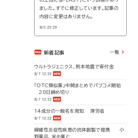
ました。すでに修正しています。記事の
内容に変更はありません。
8/5 23:29
一覧
新着記事
ウルトラジェニクス、熊本地震で寄付金
8/7 12:23
「OTC類似薬」中間まとめでパブコメ開始
20日締め切り
8/7 12:22
14成分の一般名を周知 厚労省
8/7 12:22
線維性炎症性疾患の抗体創製で提携 小
野薬品、米企業と