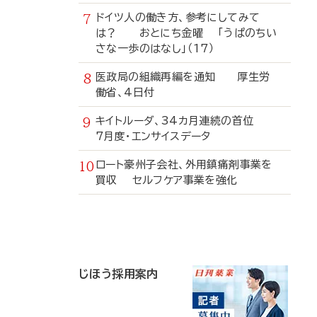
ドイツ人の働き方、参考にしてみて
は？ おとにち金曜 「うぱのちい
さな一歩のはなし」（17）
医政局の組織再編を通知 厚生労
働省、4日付
キイトルーダ、34カ月連続の首位
7月度・エンサイスデータ
ロート豪州子会社、外用鎮痛剤事業を
買収 セルフケア事業を強化
寄
稿
じほう採用案内