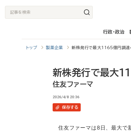
メ
記
イ
事
ン
を
行政・政治
コ
検
ン
索
トップ
製薬企業
新株発行で最大1165億円調
テ
ン
ツ
新株発行で最大1
に
住友ファーマ
移
2026/4/8 20:36
動
保存
する
住友ファーマは8日、最大で新株