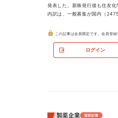
発表した。新株発行後も住友化
内訳は、一般募集が国内（2475
この記事は会員限定です。
会員登録
非
会
ログイン
員
の
閲
覧
制
限
に
つ
い
て
製薬企業
最新記事