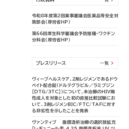
令和8年度第2回薬事審議会医薬品等安全対
策部会（厚労省HP）
第66回厚生科学審議会予防接種・ワクチン
分科会（厚労省HP）
プレスリリース
一覧
ヴィーブヘルスケア、2剤レジメンであるドウ
ベイト配合錠（ドルテグラビル／ラミブジン
［DTG/3TC］）について、未治療のHIV陽
性成人を対象とした初の直接比較試験にお
いて、3剤レジメンBIC/FTC/TAFに対す
る非劣性を示したことを発表
ヴァンティブ 腹膜透析治療の選択肢拡充
「レギュニール® 4.25 腹膜透析液 UV ツ