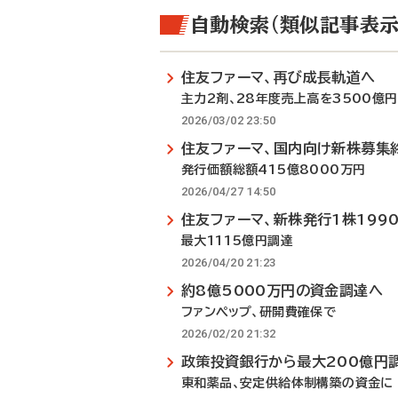
自動検索（類似記事表示
住友ファーマ、再び成長軌道へ
主力2剤、28年度売上高を3500億
2026/03/02 23:50
住友ファーマ、国内向け新株募集
発行価額総額415億8000万円
2026/04/27 14:50
住友ファーマ、新株発行1株199
最大1115億円調達
2026/04/20 21:23
約8億5000万円の資金調達へ
ファンペップ、研開費確保で
2026/02/20 21:32
政策投資銀行から最大200億円
東和薬品、安定供給体制構築の資金に