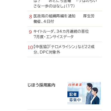
は？ おとにち金曜 「うぱのちい
さな一歩のはなし」（17）
医政局の組織再編を通知 厚生労
働省、4日付
キイトルーダ、34カ月連続の首位
7月度・エンサイスデータ
【中医協】「テロメライシン」など22成
分、DPC対象外
寄
稿
じほう採用案内