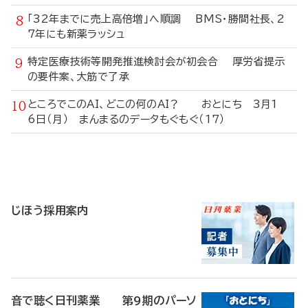
「32年までに売上高倍増」へ順調 BMS・勝間社長、2
7年にも新薬ラッシュ
特定医療技術等開発推進検討会が初会合 厚労省提示
の要件案、大筋で了承
ところでこのAI、どこの何のAI？ おとにち 3月1
6日（月） まんまるのデータもぐもぐ（17）
寄
稿
じほう採用案内
音で聴く日刊薬業 第9期のパーソ