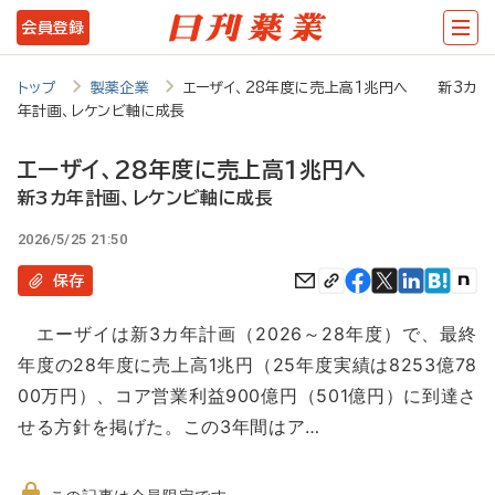
メ
会員登録
イ
ン
トップ
製薬企業
エーザイ、28年度に売上高1兆円へ 新3カ
年計画、レケンビ軸に成長
コ
ン
エーザイ、28年度に売上高1兆円へ
テ
新3カ年計画、レケンビ軸に成長
ン
2026/5/25 21:50
ツ
保存
に
エーザイは新3カ年計画（2026～28年度）で、最終
移
年度の28年度に売上高1兆円（25年度実績は8253億78
動
00万円）、コア営業利益900億円（501億円）に到達さ
せる方針を掲げた。この3年間はア…