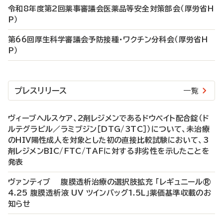
令和8年度第2回薬事審議会医薬品等安全対策部会（厚労省H
P）
第66回厚生科学審議会予防接種・ワクチン分科会（厚労省H
P）
プレスリリース
一覧
ヴィーブヘルスケア、2剤レジメンであるドウベイト配合錠（ド
ルテグラビル／ラミブジン［DTG/3TC］）について、未治療
のHIV陽性成人を対象とした初の直接比較試験において、3
剤レジメンBIC/FTC/TAFに対する非劣性を示したことを
発表
ヴァンティブ 腹膜透析治療の選択肢拡充 「レギュニール®
4.25 腹膜透析液 UV ツインバッグ1.5L」薬価基準収載のお
知らせ