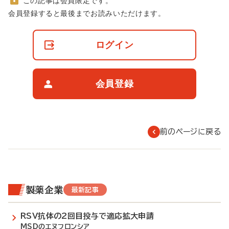
この記事は会員限定です。
非
会員登録すると最後までお読みいただけます。
会
員
の
ログイン
閲
覧
制
限
会員登録
に
つ
い
て
前のページに戻る
製薬企業
最新記事
RSV抗体の2回目投与で適応拡大申請
MSDのエヌフロンシア