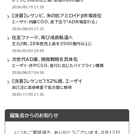
レケンビの世界売上高、倍増の880億円
2026/05/15 21:29
【決算】レケンビ、米の抗アミロイドβ市場首位
エーザイ・内藤COO、皮下注で「AD市場変わる」
2026/08/03 21:22
住友ファーマ、再び成長軌道へ
主力2剤、28年度売上高を3500億円以上に
2026/03/02 23:50
次世代AD薬、開発戦略を具体化
エーザイ・井戸CSO、進行に応じたパイプライン構築
2026/08/07 04:30
【決算】レケンビ152％増、エーザイ
自己注と血液検査で処方増に期待
2025/11/05 21:26
編集長からのお知らせ
いつもご愛読頂き、ありがとうございます。8月12日