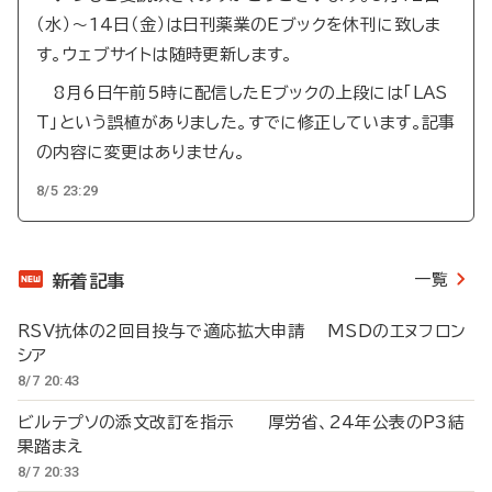
（水）～14日（金）は日刊薬業のEブックを休刊に致しま
す。ウェブサイトは随時更新します。
8月6日午前5時に配信したEブックの上段には「LAS
T」という誤植がありました。すでに修正しています。記事
の内容に変更はありません。
8/5 23:29
一覧
新着記事
RSV抗体の2回目投与で適応拡大申請 MSDのエヌフロン
シア
8/7 20:43
ビルテプソの添文改訂を指示 厚労省、24年公表のP3結
果踏まえ
8/7 20:33