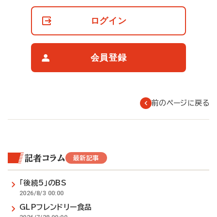
員
の
ログイン
閲
覧
制
限
会員登録
に
つ
い
て
前のページに戻る
記者コラム
最新記事
「後続5」のBS
2026/8/3 00:00
GLPフレンドリー食品