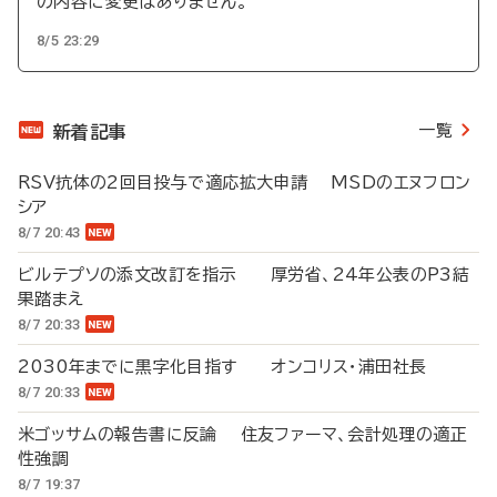
の内容に変更はありません。
8/5 23:29
一覧
新着記事
RSV抗体の2回目投与で適応拡大申請 MSDのエヌフロン
シア
8/7 20:43
ビルテプソの添文改訂を指示 厚労省、24年公表のP3結
果踏まえ
8/7 20:33
2030年までに黒字化目指す オンコリス・浦田社長
8/7 20:33
米ゴッサムの報告書に反論 住友ファーマ、会計処理の適正
性強調
8/7 19:37