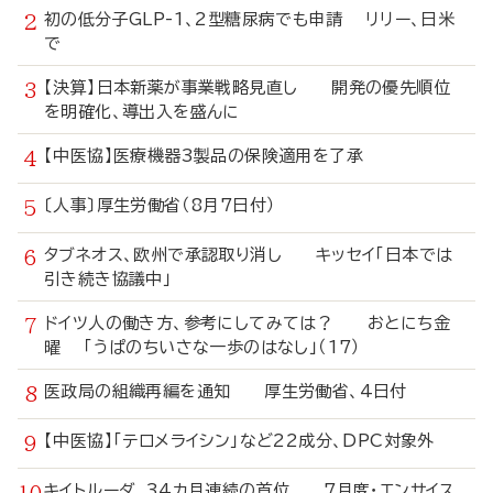
初の低分子GLP-1、2型糖尿病でも申請 リリー、日米
で
【決算】日本新薬が事業戦略見直し 開発の優先順位
を明確化、導出入を盛んに
【中医協】医療機器3製品の保険適用を了承
〔人事〕厚生労働省（8月7日付）
タブネオス、欧州で承認取り消し キッセイ「日本では
引き続き協議中」
ドイツ人の働き方、参考にしてみては？ おとにち金
曜 「うぱのちいさな一歩のはなし」（17）
医政局の組織再編を通知 厚生労働省、4日付
【中医協】「テロメライシン」など22成分、DPC対象外
キイトルーダ、34カ月連続の首位 7月度・エンサイス