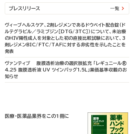
プレスリリース
一覧
ヴィーブヘルスケア、2剤レジメンであるドウベイト配合錠（ド
ルテグラビル／ラミブジン［DTG/3TC］）について、未治療
のHIV陽性成人を対象とした初の直接比較試験において、3
剤レジメンBIC/FTC/TAFに対する非劣性を示したことを
発表
ヴァンティブ 腹膜透析治療の選択肢拡充 「レギュニール®
4.25 腹膜透析液 UV ツインバッグ1.5L」薬価基準収載のお
知らせ
P
R
医療・医薬品業界をこの1冊に