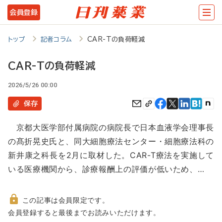
メ
会員登録
イ
ン
トップ
記者コラム
CAR-Tの負荷軽減
コ
CAR-Tの負荷軽減
ン
2026/5/26 00:00
テ
ン
保存
ツ
京都大医学部付属病院の病院長で日本血液学会理事長
に
の髙折晃史氏と、同大細胞療法センター・細胞療法科の
移
新井康之科長を2月に取材した。CAR-T療法を実施して
動
いる医療機関から、診療報酬上の評価が低いため、…
この記事は会員限定です。
非
会員登録すると最後までお読みいただけます。
会