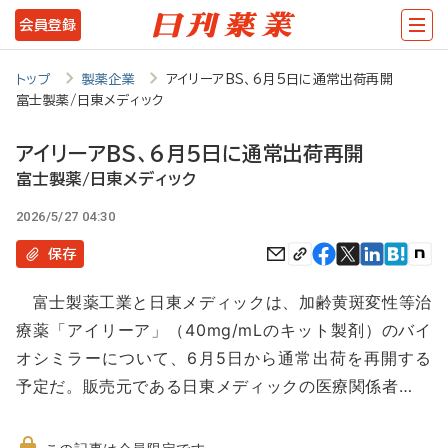
メ
会員登録
イ
ン
トップ
製薬企業
アイリーアBS、6月5日に通常出荷再開
富士製薬/日東メディック
コ
ン
アイリーアBS、6月5日に通常出荷再開
テ
富士製薬/日東メディック
ン
2026/5/27 04:30
ツ
保存
に
富士製薬工業と日東メディックは、加齢黄斑変性等治
移
療薬「アイリーア」（40mg/mLのキット製剤）のバイ
動
オシミラーについて、6月5日から通常出荷を再開する
予定だ。販売元である日東メディックの医療関係者…