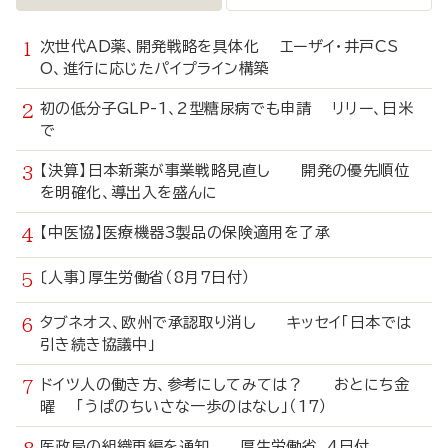
次世代AD薬、開発戦略を具体化 エーザイ・井戸CS
O、進行に応じたパイプライン構築
初の低分子GLP-1、2型糖尿病でも申請 リリー、日米
で
【決算】日本新薬が事業戦略見直し 開発の優先順位
を明確化、導出入を盛んに
【中医協】医療機器3製品の保険適用を了承
〔人事〕厚生労働省（8月7日付）
タブネオス、欧州で承認取り消し キッセイ「日本では
引き続き協議中」
ドイツ人の働き方、参考にしてみては？ おとにち金
曜 「うぱのちいさな一歩のはなし」（17）
医政局の組織再編を通知 厚生労働省、4日付