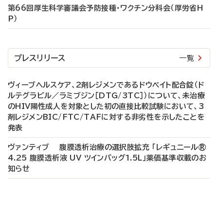
第66回厚生科学審議会予防接種・ワクチン分科会（厚労省H
P）
プレスリリース
一覧
ヴィーブヘルスケア、2剤レジメンであるドウベイト配合錠（ド
ルテグラビル／ラミブジン［DTG/3TC］）について、未治療
のHIV陽性成人を対象とした初の直接比較試験において、3
剤レジメンBIC/FTC/TAFに対する非劣性を示したことを
発表
ヴァンティブ 腹膜透析治療の選択肢拡充 「レギュニール®
4.25 腹膜透析液 UV ツインバッグ1.5L」薬価基準収載のお
知らせ
P