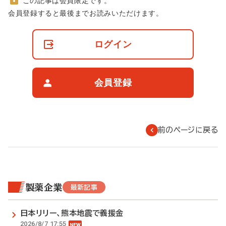
この記事は会員限定です。
非
会員登録すると最後までお読みいただけます。
会
員
の
ログイン
閲
覧
制
限
会員登録
に
つ
い
て
前のページに戻る
製薬企業
最新記事
日本リリー、熊本地震で義援金
2026/8/7 17:55