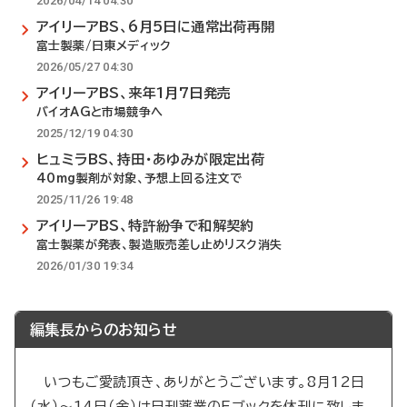
2026/04/14 04:30
アイリーアBS、6月5日に通常出荷再開
富士製薬/日東メディック
2026/05/27 04:30
アイリーアBS、来年1月7日発売
バイオAGと市場競争へ
2025/12/19 04:30
ヒュミラBS、持田・あゆみが限定出荷
40mg製剤が対象、予想上回る注文で
2025/11/26 19:48
アイリーアBS、特許紛争で和解契約
富士製薬が発表、製造販売差し止めリスク消失
2026/01/30 19:34
編集長からのお知らせ
いつもご愛読頂き、ありがとうございます。8月12日
（水）～14日（金）は日刊薬業のEブックを休刊に致しま