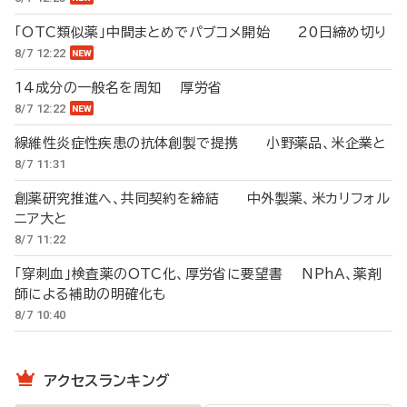
「OTC類似薬」中間まとめでパブコメ開始 20日締め切り
8/7 12:22
14成分の一般名を周知 厚労省
8/7 12:22
線維性炎症性疾患の抗体創製で提携 小野薬品、米企業と
8/7 11:31
創薬研究推進へ、共同契約を締結 中外製薬、米カリフォル
ニア大と
8/7 11:22
「穿刺血」検査薬のOTC化、厚労省に要望書 NPhA、薬剤
師による補助の明確化も
8/7 10:40
アクセスランキング