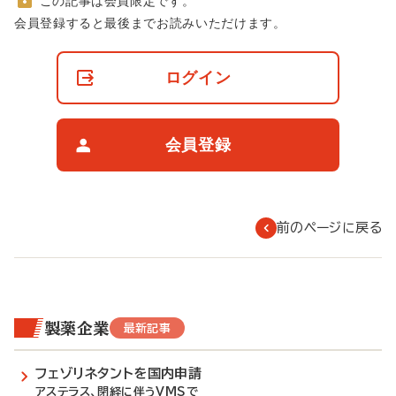
この記事は会員限定です。
非
会員登録すると最後までお読みいただけます。
会
員
の
ログイン
閲
覧
制
限
会員登録
に
つ
い
て
前のページに戻る
製薬企業
最新記事
フェゾリネタントを国内申請
アステラス、閉経に伴うVMSで