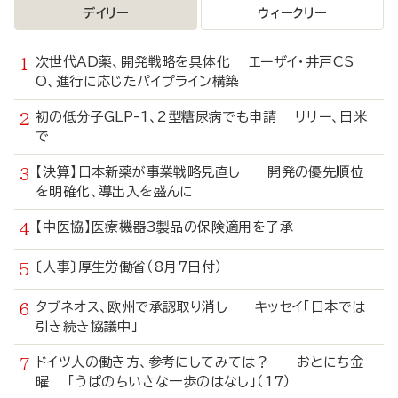
デイリー
ウィークリー
次世代AD薬、開発戦略を具体化 エーザイ・井戸CS
O、進行に応じたパイプライン構築
初の低分子GLP-1、2型糖尿病でも申請 リリー、日米
で
【決算】日本新薬が事業戦略見直し 開発の優先順位
を明確化、導出入を盛んに
【中医協】医療機器3製品の保険適用を了承
〔人事〕厚生労働省（8月7日付）
タブネオス、欧州で承認取り消し キッセイ「日本では
引き続き協議中」
ドイツ人の働き方、参考にしてみては？ おとにち金
曜 「うぱのちいさな一歩のはなし」（17）