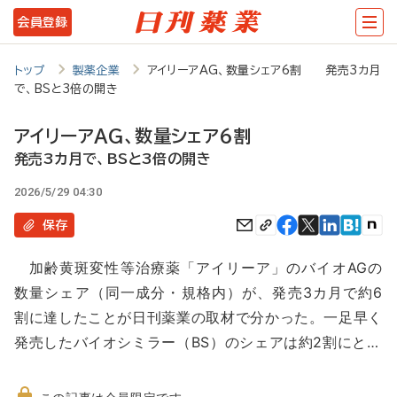
メ
会員登録
イ
ン
トップ
製薬企業
アイリーアAG、数量シェア6割 発売3カ月
で、BSと3倍の開き
コ
ン
アイリーアAG、数量シェア6割
テ
発売3カ月で、BSと3倍の開き
ン
2026/5/29 04:30
ツ
保存
に
加齢黄斑変性等治療薬「アイリーア」のバイオAGの
移
数量シェア（同一成分・規格内）が、発売3カ月で約6
動
割に達したことが日刊薬業の取材で分かった。一足早く
発売したバイオシミラー（BS）のシェアは約2割にと…