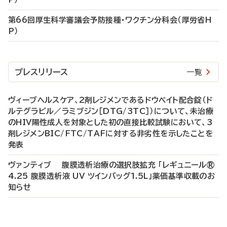
第66回厚生科学審議会予防接種・ワクチン分科会（厚労省H
P）
プレスリリース
一覧
ヴィーブヘルスケア、2剤レジメンであるドウベイト配合錠（ド
ルテグラビル／ラミブジン［DTG/3TC］）について、未治療
のHIV陽性成人を対象とした初の直接比較試験において、3
剤レジメンBIC/FTC/TAFに対する非劣性を示したことを
発表
ヴァンティブ 腹膜透析治療の選択肢拡充 「レギュニール®
4.25 腹膜透析液 UV ツインバッグ1.5L」薬価基準収載のお
知らせ
P