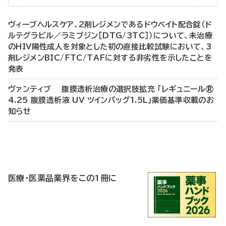
ヴィーブヘルスケア、2剤レジメンであるドウベイト配合錠（ド
ルテグラビル／ラミブジン［DTG/3TC］）について、未治療
のHIV陽性成人を対象とした初の直接比較試験において、3
剤レジメンBIC/FTC/TAFに対する非劣性を示したことを
発表
ヴァンティブ 腹膜透析治療の選択肢拡充 「レギュニール®
4.25 腹膜透析液 UV ツインバッグ1.5L」薬価基準収載のお
知らせ
P
R
医療・医薬品業界をこの1冊に