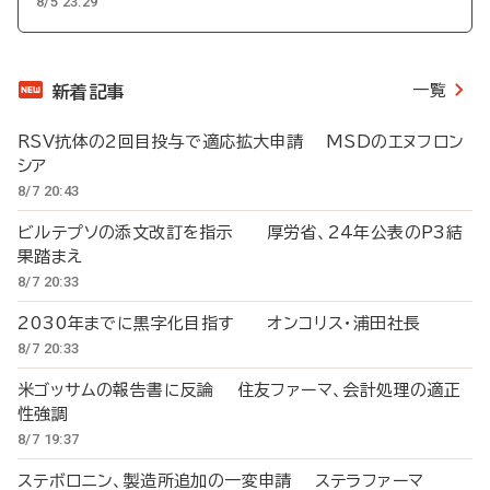
8/5 23:29
一覧
新着記事
RSV抗体の2回目投与で適応拡大申請 MSDのエヌフロン
シア
8/7 20:43
ビルテプソの添文改訂を指示 厚労省、24年公表のP3結
果踏まえ
8/7 20:33
2030年までに黒字化目指す オンコリス・浦田社長
8/7 20:33
米ゴッサムの報告書に反論 住友ファーマ、会計処理の適正
性強調
8/7 19:37
ステボロニン、製造所追加の一変申請 ステラファーマ