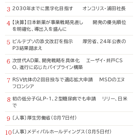
2030年までに黒字化目指す オンコリス・浦田社長
【決算】日本新薬が事業戦略見直し 開発の優先順位
を明確化、導出入を盛んに
ビルテプソの添文改訂を指示 厚労省、24年公表の
P3結果踏まえ
次世代AD薬、開発戦略を具体化 エーザイ・井戸CS
O、進行に応じたパイプライン構築
RSV抗体の2回目投与で適応拡大申請 MSDのエヌ
フロンシア
初の低分子GLP-1、2型糖尿病でも申請 リリー、日米
で
〔人事〕厚生労働省（8月7日付）
〔人事〕メディパルホールディングス（8月5日付）