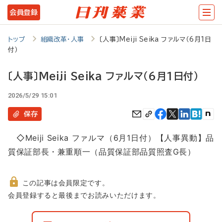
メ
会員登録
イ
ン
トップ
組織改革・人事
〔人事〕Meiji Seika ファルマ（6月1日
付）
コ
ン
〔人事〕Meiji Seika ファルマ（6月1日付）
テ
2026/5/29 15:01
ン
保存
ツ
に
◇Meiji Seika ファルマ（6月1日付）【人事異動】品
移
質保証部長・兼重順一（品質保証部品質照査G長）
動
この記事は会員限定です。
非
会員登録すると最後までお読みいただけます。
会
員