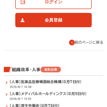
の
ログイン
閲
覧
制
限
会員登録
に
つ
い
て
前のページに戻る
組織改革・人事
最新記事
〔人事〕医薬品医療機器総合機構（8月7日付）
2026/8/7 16:08
〔人事〕メディパルホールディングス（8月5日付）
2026/8/7 13:55
〔人事〕厚生労働省（8月7日付）