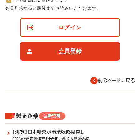
この記事は会員限定です。
非
会員登録すると最後までお読みいただけます。
会
員
の
ログイン
閲
覧
制
限
会員登録
に
つ
い
て
前のページに戻る
製薬企業
最新記事
【決算】日本新薬が事業戦略見直し
開発の優先順位を明確化、導出入を盛んに