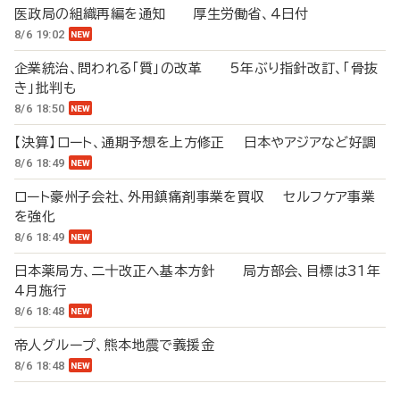
医政局の組織再編を通知 厚生労働省、4日付
8/6 19:02
企業統治、問われる「質」の改革 5年ぶり指針改訂、「骨抜
き」批判も
8/6 18:50
【決算】ロート、通期予想を上方修正 日本やアジアなど好調
8/6 18:49
ロート豪州子会社、外用鎮痛剤事業を買収 セルフケア事業
を強化
8/6 18:49
日本薬局方、二十改正へ基本方針 局方部会、目標は31年
4月施行
8/6 18:48
帝人グループ、熊本地震で義援金
8/6 18:48