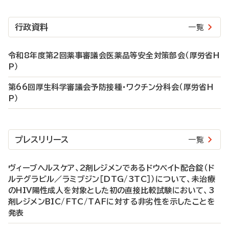
行政資料
一覧
令和8年度第2回薬事審議会医薬品等安全対策部会（厚労省H
P）
第66回厚生科学審議会予防接種・ワクチン分科会（厚労省H
P）
プレスリリース
一覧
ヴィーブヘルスケア、2剤レジメンであるドウベイト配合錠（ド
ルテグラビル／ラミブジン［DTG/3TC］）について、未治療
のHIV陽性成人を対象とした初の直接比較試験において、3
剤レジメンBIC/FTC/TAFに対する非劣性を示したことを
発表