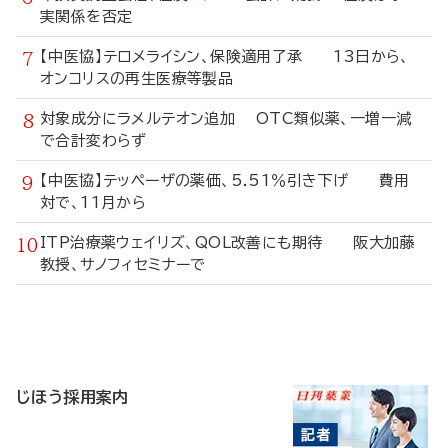
実関係を否定
【中医協】テロメライシン、保険適用了承 13日から、
オンコリスの再生医療等製品
対象成分にラメルテオン追加 OTC類似薬、一増一減
で合計変わらず
【中医協】テッペーザの薬価、5.51％引き下げ 費用
対で、11月から
ITP治療薬ウェイリズ、QOL改善にも期待 阪大加藤
教授、サノフィセミナーで
寄
稿
じほう採用案内