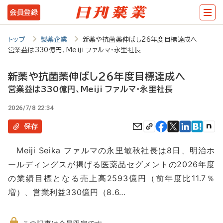
メ
会員登録
イ
ン
トップ
製薬企業
新薬や抗菌薬伸ばし26年度目標達成へ
営業益は330億円、Meiji ファルマ・永里社長
コ
ン
新薬や抗菌薬伸ばし26年度目標達成へ
テ
営業益は330億円、Meiji ファルマ・永里社長
ン
2026/7/8 22:34
ツ
保存
に
Meiji Seika ファルマの永里敏秋社長は8日、明治ホ
移
ールディングスが掲げる医薬品セグメントの2026年度
動
の業績目標となる売上高2593億円（前年度比11.7％
増）、営業利益330億円（8.6…