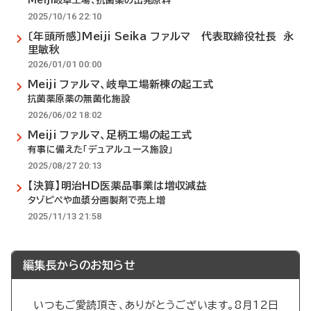
Meiji岐阜工場、抗菌薬の出発原料
2025/10/16 22:10
〔年頭所感〕Meiji Seika ファルマ 代表取締役社長 永
里敏秋
2026/01/01 00:00
Meiji ファルマ、岐阜工場新棟の起工式
抗菌薬原薬の無菌化施設
2026/06/02 18:02
Meiji ファルマ、足柄工場の起工式
有事に備えた「デュアルユース施設」
2025/08/27 20:13
【決算】明治HD医薬品事業は増収減益
タゾピペや血漿分画製剤で売上増
2025/11/13 21:58
編集長からのお知らせ
いつもご愛読頂き、ありがとうございます。8月12日