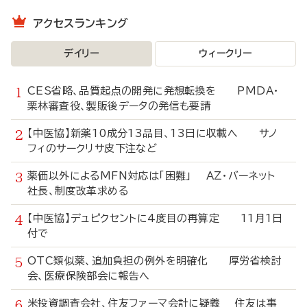
アクセスランキング
デイリー
ウィークリー
CES省略、品質起点の開発に発想転換を PMDA・
栗林審査役、製販後データの発信も要請
【中医協】新薬10成分13品目、13日に収載へ サノ
フィのサークリサ皮下注など
薬価以外によるMFN対応は「困難」 AZ・バーネット
社長、制度改革求める
【中医協】デュピクセントに4度目の再算定 11月1日
付で
OTC類似薬、追加負担の例外を明確化 厚労省検討
会、医療保険部会に報告へ
米投資調査会社、住友ファーマ会計に疑義 住友は事