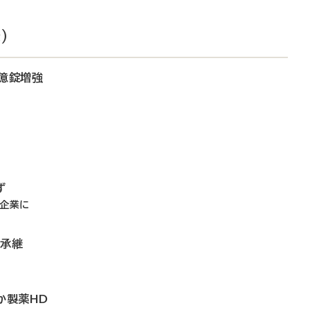
）
5億錠増強
ず
る企業に
に承継
か製薬HD