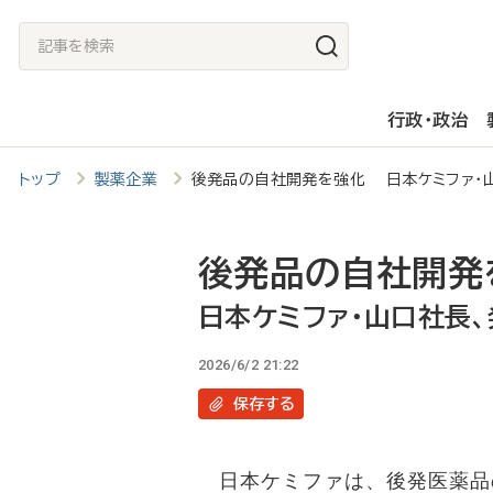
メ
記
イ
事
ン
を
行政・政治
コ
検
ン
索
トップ
製薬企業
後発品の自社開発を強化 日本ケミファ・山
テ
ン
ツ
後発品の自社開発
に
日本ケミファ・山口社長、
移
2026/6/2 21:22
動
保存
する
日本ケミファは、後発医薬品