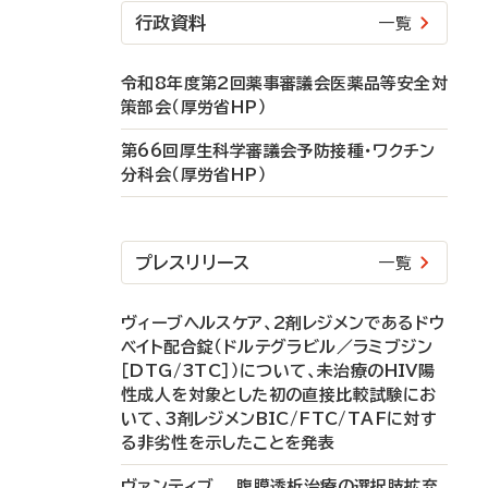
行政資料
一覧
令和8年度第2回薬事審議会医薬品等安全対
策部会（厚労省HP）
第66回厚生科学審議会予防接種・ワクチン
分科会（厚労省HP）
プレスリリース
一覧
ヴィーブヘルスケア、2剤レジメンであるドウ
ベイト配合錠（ドルテグラビル／ラミブジン
［DTG/3TC］）について、未治療のHIV陽
性成人を対象とした初の直接比較試験にお
いて、3剤レジメンBIC/FTC/TAFに対す
る非劣性を示したことを発表
ヴァンティブ 腹膜透析治療の選択肢拡充