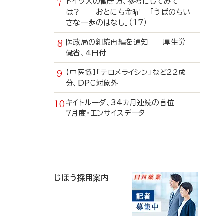
ドイツ人の働き方、参考にしてみて
は？ おとにち金曜 「うぱのちい
さな一歩のはなし」（17）
医政局の組織再編を通知 厚生労
働省、4日付
【中医協】「テロメライシン」など22成
分、DPC対象外
キイトルーダ、34カ月連続の首位
7月度・エンサイスデータ
寄
稿
じほう採用案内