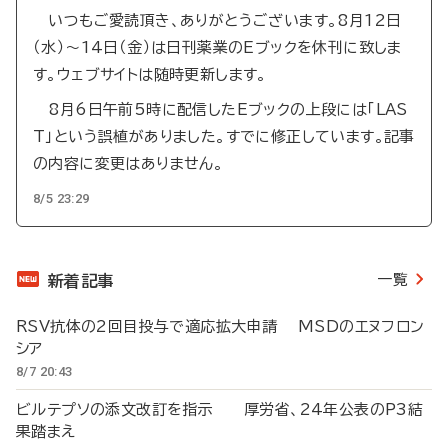
いつもご愛読頂き、ありがとうございます。8月12日
（水）～14日（金）は日刊薬業のEブックを休刊に致しま
す。ウェブサイトは随時更新します。
8月6日午前5時に配信したEブックの上段には「LAS
T」という誤植がありました。すでに修正しています。記事
の内容に変更はありません。
8/5 23:29
一覧
新着記事
RSV抗体の2回目投与で適応拡大申請 MSDのエヌフロン
シア
8/7 20:43
ビルテプソの添文改訂を指示 厚労省、24年公表のP3結
果踏まえ