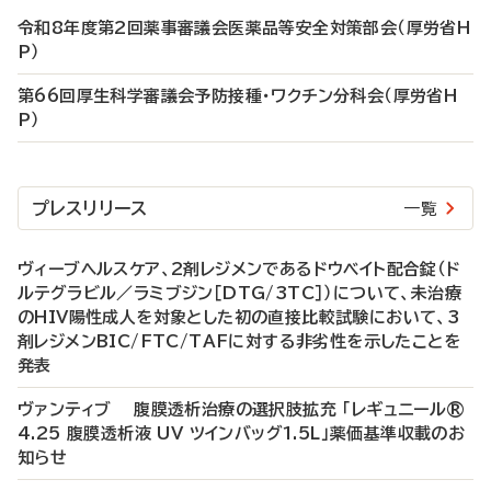
令和8年度第2回薬事審議会医薬品等安全対策部会（厚労省H
P）
第66回厚生科学審議会予防接種・ワクチン分科会（厚労省H
P）
プレスリリース
一覧
ヴィーブヘルスケア、2剤レジメンであるドウベイト配合錠（ド
ルテグラビル／ラミブジン［DTG/3TC］）について、未治療
のHIV陽性成人を対象とした初の直接比較試験において、3
剤レジメンBIC/FTC/TAFに対する非劣性を示したことを
発表
ヴァンティブ 腹膜透析治療の選択肢拡充 「レギュニール®
4.25 腹膜透析液 UV ツインバッグ1.5L」薬価基準収載のお
知らせ