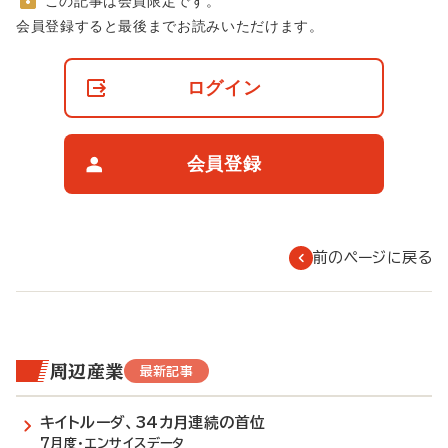
この記事は会員限定です。
非
会員登録すると最後までお読みいただけます。
会
員
の
ログイン
閲
覧
制
限
会員登録
に
つ
い
て
前のページに戻る
周辺産業
最新記事
キイトルーダ、34カ月連続の首位
7月度・エンサイスデータ