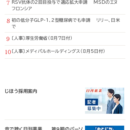
RSV抗体の2回目投与で適応拡大申請 MSDのエヌ
フロンシア
初の低分子GLP-1、2型糖尿病でも申請 リリー、日米
で
〔人事〕厚生労働省（8月7日付）
〔人事〕メディパルホールディングス（8月5日付）
寄
稿
じほう採用案内
音で聴く日刊薬業 第9期のパーソ