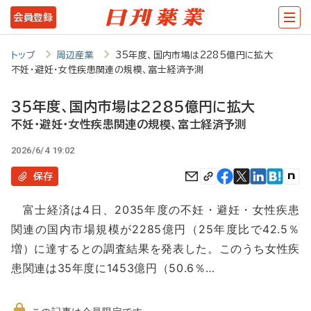
メ
会員登録
イ
ン
トップ
周辺産業
35年度、国内市場は2285億円に拡大
不妊・避妊・女性疾患関連の規模、富士経済予測
コ
ン
35年度、国内市場は2285億円に拡大
テ
不妊・避妊・女性疾患関連の規模、富士経済予測
ン
2026/6/4 19:02
ツ
保存
に
富士経済は4日、2035年度の不妊・避妊・女性疾患
移
関連の国内市場規模が2285億円（25年度比で42.5％
動
増）に達するとの調査結果を発表した。このうち女性疾
患関連は35年度に1453億円（50.6％…