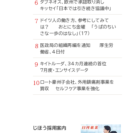
タブネオス、欧州で承認取り消し
キッセイ「日本では引き続き協議中」
ドイツ人の働き方、参考にしてみて
は？ おとにち金曜 「うぱのちい
さな一歩のはなし」（17）
医政局の組織再編を通知 厚生労
働省、4日付
キイトルーダ、34カ月連続の首位
7月度・エンサイスデータ
ロート豪州子会社、外用鎮痛剤事業を
買収 セルフケア事業を強化
寄
稿
じほう採用案内