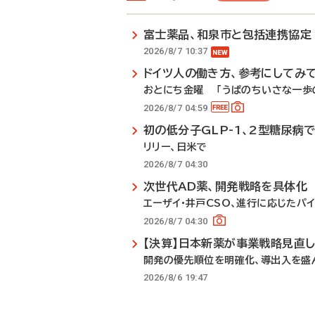
富士薬品、和泉市と包括連携協定
2026/8/7 10:37
ドイツ人の働き方、参考にしてみ
おとにち金曜 「うぱのちいさな一歩の
2026/8/7 04:59
初の低分子GLP-1、2型糖尿病
リリー、日米で
2026/8/7 04:30
次世代AD薬、開発戦略を具体化
エーザイ・井戸CSO、進行に応じたパ
2026/8/7 04:30
【決算】日本新薬が事業戦略見直
開発の優先順位を明確化、導出入を盛
2026/8/6 19:47