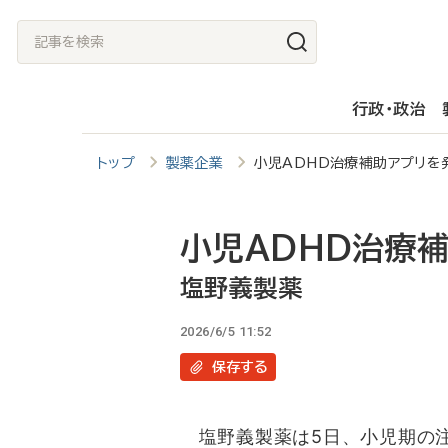
メ
記
イ
事
ン
を
行政・政治
コ
検
ン
索
トップ
製薬企業
小児ADHD治療補助アプリ
テ
ン
ツ
小児ADHD治療
に
塩野義製薬
移
2026/6/5 11:52
動
保存
する
塩野義製薬は5日、小児期の注