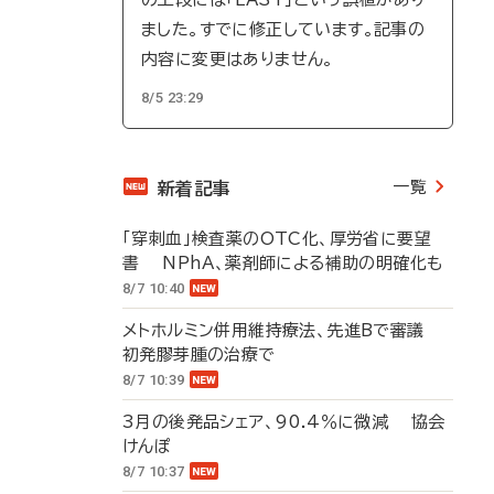
ました。すでに修正しています。記事の
内容に変更はありません。
8/5 23:29
一覧
新着記事
「穿刺血」検査薬のOTC化、厚労省に要望
書 NPhA、薬剤師による補助の明確化も
8/7 10:40
メトホルミン併用維持療法、先進Bで審議
初発膠芽腫の治療で
8/7 10:39
3月の後発品シェア、90.4％に微減 協会
けんぽ
8/7 10:37