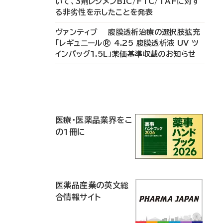
いて、3剤レジメンBIC/FTC/TAFに対す
る非劣性を示したことを発表
ヴァンティブ 腹膜透析治療の選択肢拡充
「レギュニール® 4.25 腹膜透析液 UV ツ
インバッグ1.5L」薬価基準収載のお知らせ
P
R
医療・医薬品業界をこ
の1冊に
医薬品産業の英文総
合情報サイト