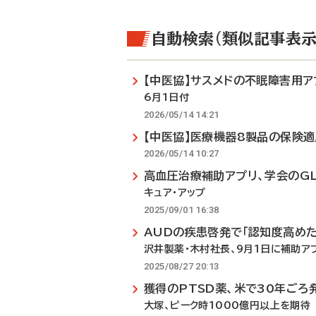
自動検索（類似記事表示
【中医協】サスメドの不眠障害用ア
6月1日付
2026/05/14 14:21
【中医協】医療機器8製品の保険
2026/05/14 10:27
高血圧治療補助アプリ、学会のG
キュア・アップ
2025/09/01 16:38
AUDの疾患啓発で「認知度高めた
沢井製薬・木村社長、9月1日に補助ア
2025/08/27 20:13
獲得のPTSD薬、米で30年ごろ
大塚、ピーク時1000億円以上を期待