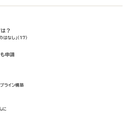
ては？
はなし」（17）
でも申請
イプライン構築
し
んに