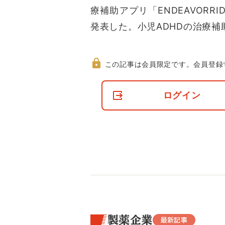
療補助アプリ「ENDEAVOR
発表した。小児ADHDの治療補
この記事は会員限定です。
会員登録
非
会
ログイン
員
の
閲
覧
制
限
に
つ
い
て
製薬企業
最新記事