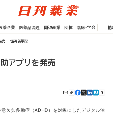
製薬企業
医薬品流通
周辺産業
団体
臨床・学会
他
を発売 塩野義製薬
補助アプリを発売
意欠如多動症（ADHD）を対象にしたデジタル治