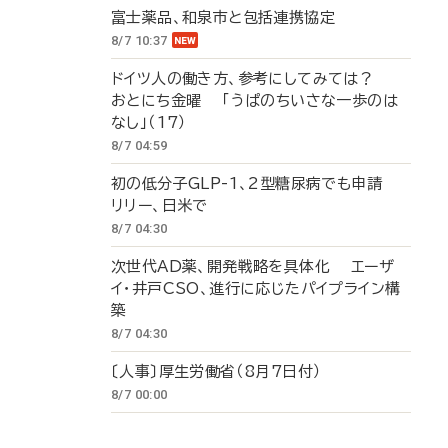
富士薬品、和泉市と包括連携協定
8/7 10:37
ドイツ人の働き方、参考にしてみては？
おとにち金曜 「うぱのちいさな一歩のは
なし」（17）
8/7 04:59
初の低分子GLP-1、2型糖尿病でも申請
リリー、日米で
8/7 04:30
次世代AD薬、開発戦略を具体化 エーザ
イ・井戸CSO、進行に応じたパイプライン構
築
8/7 04:30
〔人事〕厚生労働省（8月7日付）
8/7 00:00