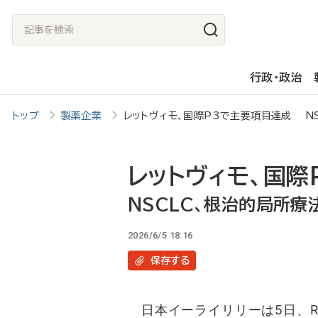
メ
記
イ
事
ン
を
行政・政治
コ
検
ン
索
トップ
製薬企業
レットヴィモ、国際P3で主要項目達成 N
テ
ン
ツ
レットヴィモ、国際
に
NSCLC、根治的局所
移
2026/6/5 18:16
動
保存
する
日本イーライリリーは5日、R