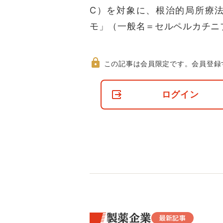
C）を対象に、根治的局所療
モ」（一般名＝セルペルカチニ
この記事は会員限定です。
会員登録
非
会
ログイン
員
の
閲
覧
制
限
に
つ
い
て
製薬企業
最新記事