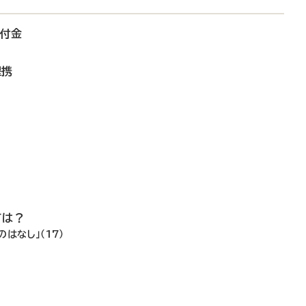
寄付金
提携
ては？
はなし」（17）