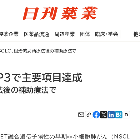
製薬企業
医薬品流通
周辺産業
団体
臨床・学会
他
SCLC、根治的局所療法後の補助療法で
P3で主要項目達成
療法後の補助療法で
ET融合遺伝子陽性の早期非小細胞肺がん（NSCL