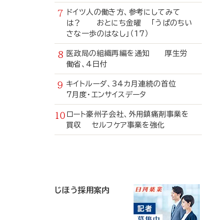
ドイツ人の働き方、参考にしてみて
は？ おとにち金曜 「うぱのちい
さな一歩のはなし」（17）
医政局の組織再編を通知 厚生労
働省、4日付
キイトルーダ、34カ月連続の首位
7月度・エンサイスデータ
ロート豪州子会社、外用鎮痛剤事業を
買収 セルフケア事業を強化
寄
稿
じほう採用案内