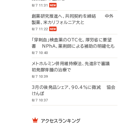
8/7 11:31
創薬研究推進へ、共同契約を締結 中外
製薬、米カリフォルニア大と
8/7 11:22
「穿刺血」検査薬のOTC化、厚労省に要望
書 NPhA、薬剤師による補助の明確化も
8/7 10:40
メトホルミン併用維持療法、先進Bで審議
初発膠芽腫の治療で
8/7 10:39
3月の後発品シェア、90.4％に微減 協会
けんぽ
8/7 10:37
アクセスランキング