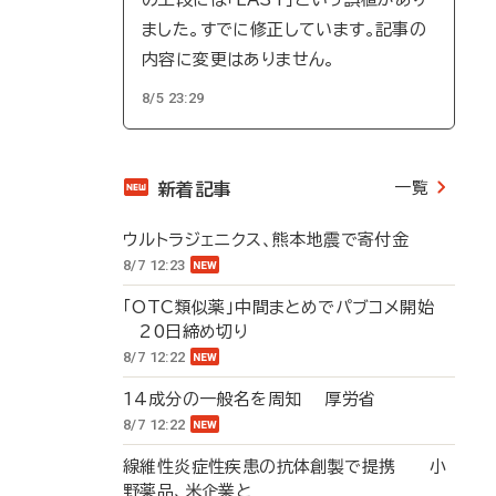
ました。すでに修正しています。記事の
内容に変更はありません。
8/5 23:29
一覧
新着記事
ウルトラジェニクス、熊本地震で寄付金
8/7 12:23
「OTC類似薬」中間まとめでパブコメ開始
20日締め切り
8/7 12:22
14成分の一般名を周知 厚労省
8/7 12:22
線維性炎症性疾患の抗体創製で提携 小
野薬品、米企業と