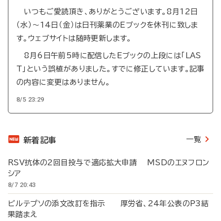
いつもご愛読頂き、ありがとうございます。8月12日
（水）～14日（金）は日刊薬業のEブックを休刊に致しま
す。ウェブサイトは随時更新します。
8月6日午前5時に配信したEブックの上段には「LAS
T」という誤植がありました。すでに修正しています。記事
の内容に変更はありません。
8/5 23:29
一覧
新着記事
RSV抗体の2回目投与で適応拡大申請 MSDのエヌフロン
シア
8/7 20:43
ビルテプソの添文改訂を指示 厚労省、24年公表のP3結
果踏まえ