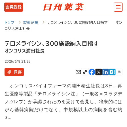
メ
会員登録
イ
ン
トップ
製薬企業
テロメライシン、300施設納入目指す オン
コリス浦田社長
コ
ン
テロメライシン、300施設納入目指す
テ
オンコリス浦田社長
ン
2026/6/8 21:25
ツ
保存
に
オンコリスバイオファーマの浦田泰生社長は8日、再
移
生医療等製品「テロメライシン注」（一般名＝スラタデ
動
ノツレブ）が承認されたのを受けて会見し、将来的には
がん基幹病院だけでなく、中規模以上の病院を含む約
3…