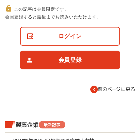
この記事は会員限定です。
非
会員登録すると最後までお読みいただけます。
会
員
の
ログイン
閲
覧
制
限
会員登録
に
つ
い
て
前のページに戻る
製薬企業
最新記事