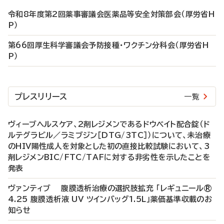
令和8年度第2回薬事審議会医薬品等安全対策部会（厚労省H
P）
第66回厚生科学審議会予防接種・ワクチン分科会（厚労省H
P）
プレスリリース
一覧
ヴィーブヘルスケア、2剤レジメンであるドウベイト配合錠（ド
ルテグラビル／ラミブジン［DTG/3TC］）について、未治療
のHIV陽性成人を対象とした初の直接比較試験において、3
剤レジメンBIC/FTC/TAFに対する非劣性を示したことを
発表
ヴァンティブ 腹膜透析治療の選択肢拡充 「レギュニール®
4.25 腹膜透析液 UV ツインバッグ1.5L」薬価基準収載のお
知らせ