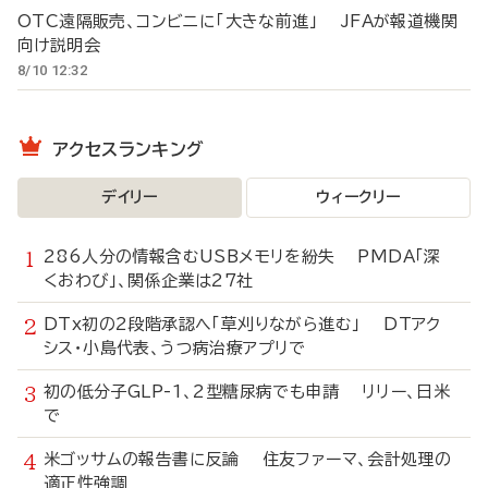
OTC遠隔販売、コンビニに「大きな前進」 JFAが報道機関
向け説明会
8/10 12:32
アクセスランキング
デイリー
ウィークリー
286人分の情報含むUSBメモリを紛失 PMDA「深
くおわび」、関係企業は27社
DTx初の2段階承認へ「草刈りながら進む」 DTアク
シス・小島代表、うつ病治療アプリで
初の低分子GLP-1、2型糖尿病でも申請 リリー、日米
で
米ゴッサムの報告書に反論 住友ファーマ、会計処理の
適正性強調