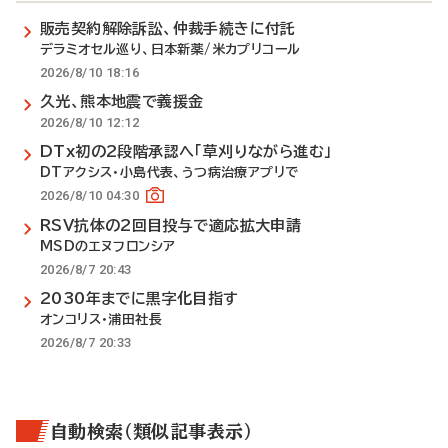
販売契約解除訴訟、仲裁手続きに付託
デラミオセル巡り、日本新薬/米カプリコール
2026/8/10 18:16
久光、熊本地震で義援金
2026/8/10 12:12
DTx初の2段階承認へ「草刈りながら進む」
DTアクシス・小島代表、うつ病治療アプリで
2026/8/10 04:30
RSV抗体の2回目投与で適応拡大申請
MSDのエヌフロンシア
2026/8/7 20:43
2030年までに黒字化目指す
オンコリス・浦田社長
2026/8/7 20:33
自動検索（類似記事表示）