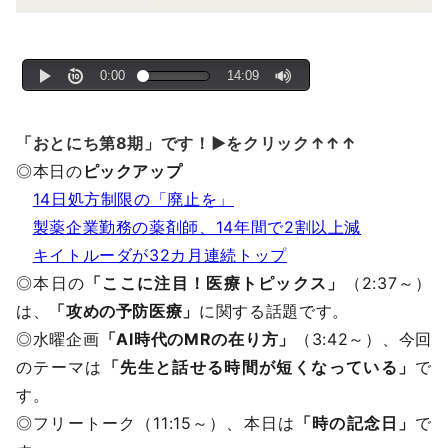
「おとにち第8期」です！▶をクリック↑↑↑
◎本日の
ピックアップ
14日処方制限の「廃止を」
製薬企業勤務の薬剤師、14年間で2割以上減
キイトルーダが32カ月連続トップ
◎本日の
「ここに注目！医療トピックス」
（2:37～）
は、
「攻めの予防医療」
に関する話題です。
◎水曜企画
「AI時代のMRの在り方」
（3:42～）、今回
のテーマは
「先生と話せる時間が短くなっている」
で
す。
◎フリートーク（11:15～）、本日は
「時の記念日」
で