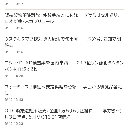
8/10 18:17
販売契約解除訴訟、仲裁手続きに付託 デラミオセル巡り、
日本新薬/米カプリコール
8/10 18:16
ウステキヌマブBS、導入療法で使用可 厚労省、通知で明
確に
8/10 18:16
ロシュ・D、AD検査薬を国内申請 217位リン酸化タウタン
パクを血漿で測定
8/10 14:26
フォーミュラリ推進へ安定供給を依頼 学会から後発品各社
に
8/10 13:43
OTC緊急避妊薬販売、全国1万5969店舗に 厚労省・今
月3日時点、6月から1381店舗増
8/10 12:33