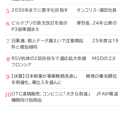
2030年までに黒字化目指す オンコリス・浦田社長
ビルテプソの添文改訂を指示 厚労省、24年公表の
P3結果踏まえ
日薬連、個人データ漏えいで注意喚起 25年度は19
件と増加傾向
RSV抗体の2回目投与で適応拡大申請 MSDのエヌ
フロンシア
【決算】日本新薬が事業戦略見直し 開発の優先順位
を明確化、導出入を盛んに
OTC遠隔販売、コンビニに「大きな前進」 JFAが報道
機関向け説明会
寄