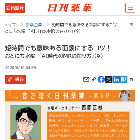
メ
会員登録
イ
ン
トップ
製薬企業
短時間でも意味ある面談にするコツ！ お
とにち水曜 「AI時代のMRの在り方」（9）
コ
ン
短時間でも意味ある面談にするコツ！
テ
おとにち水曜 「AI時代のMRの在り方」（9）
ン
2026/6/10 04:59
ツ
保存
に
移
動