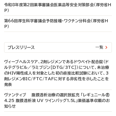
令和8年度第2回薬事審議会医薬品等安全対策部会（厚労省H
P）
第66回厚生科学審議会予防接種・ワクチン分科会（厚労省H
P）
プレスリリース
一覧
ヴィーブヘルスケア、2剤レジメンであるドウベイト配合錠（ド
ルテグラビル／ラミブジン［DTG/3TC］）について、未治療
のHIV陽性成人を対象とした初の直接比較試験において、3
剤レジメンBIC/FTC/TAFに対する非劣性を示したことを
発表
ヴァンティブ 腹膜透析治療の選択肢拡充 「レギュニール®
4.25 腹膜透析液 UV ツインバッグ1.5L」薬価基準収載のお
知らせ