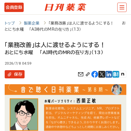
メ
会員登録
イ
ン
トップ
製薬企業
「業務改善」は人に渡せるようにする！ お
とにち水曜 「AI時代のMRの在り方」（13）
コ
ン
「業務改善」は人に渡せるようにする！
テ
おとにち水曜 「AI時代のMRの在り方」（13）
ン
2026/7/8 04:59
ツ
保存
に
移
動