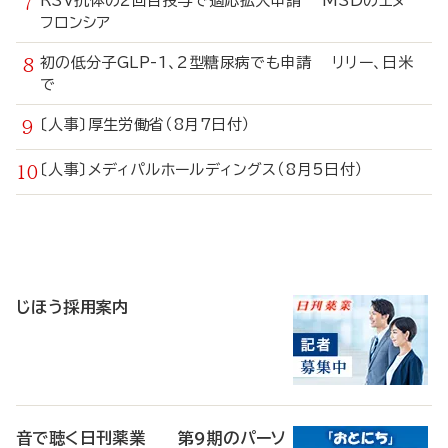
RSV抗体の2回目投与で適応拡大申請 MSDのエヌ
フロンシア
初の低分子GLP-1、2型糖尿病でも申請 リリー、日米
で
〔人事〕厚生労働省（8月7日付）
〔人事〕メディパルホールディングス（8月5日付）
寄
稿
じほう採用案内
音で聴く日刊薬業 第9期のパーソ