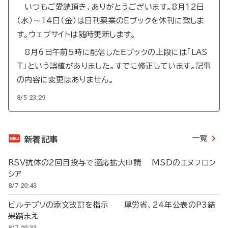
いつもご愛読頂き、ありがとうございます。8月12日
（水）～14日（金）は日刊薬業のEブックを休刊に致しま
す。ウェブサイトは随時更新します。
8月6日午前5時に配信したEブックの上段には「LAS
T」という誤植がありました。すでに修正しています。記事
の内容に変更はありません。
8/5 23:29
一覧
新着記事
RSV抗体の2回目投与で適応拡大申請 MSDのエヌフロン
シア
8/7 20:43
ビルテプソの添文改訂を指示 厚労省、24年公表のP3結
果踏まえ
8/7 20:33