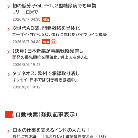
初の低分子GLP-1、2型糖尿病でも申請
リリー、日米で
2026/8/7 04:30
次世代AD薬、開発戦略を具体化
エーザイ・井戸CSO、進行に応じたパイプライン構築
2026/8/7 04:30
【決算】日本新薬が事業戦略見直し
開発の優先順位を明確化、導出入を盛んに
2026/8/6 19:47
タブネオス、欧州で承認取り消し
キッセイ「日本では引き続き協議中」
2026/8/6 19:12
自動検索（類似記事表示）
日本の仕事を支えるインドの人たち！
おとにち木曜 「見えない仕事が命を支える」（10）