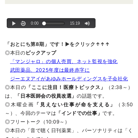
「おとにち第8期」です！▶をクリック↑↑↑
◎本日の
ピックアップ
「マンジャロ」の個人売買、ネット監視を強化
武田薬品、2025年度は最終赤字に
ジーエヌアイがあゆみホールディングスを子会社化
◎本日の
「ここに注目！医療トピックス」
（2:38～）
は、
「日本医師会の役員改選」
の話題です。
◎木曜企画
「見えない仕事が命を支える」
（3:50
～）、今回のテーマは
「インドでの仕事」
です。
◎フリートーク（10:09～）
◎本日の「音で聴く日刊薬業」、パーソナリティは「く