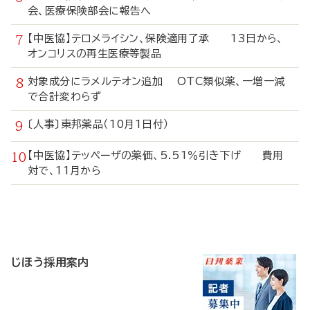
会、医療保険部会に報告へ
【中医協】テロメライシン、保険適用了承 13日から、
オンコリスの再生医療等製品
対象成分にラメルテオン追加 OTC類似薬、一増一減
で合計変わらず
〔人事〕東邦薬品（10月1日付）
【中医協】テッペーザの薬価、5.51％引き下げ 費用
対で、11月から
寄
稿
じほう採用案内