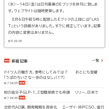
（水）～14日（金）は日刊薬業のEブックを休刊に致しま
す。ウェブサイトは随時更新します。
8月6日午前5時に配信したEブックの上段には「LAS
T」という誤植がありました。すでに修正しています。記事
の内容に変更はありません。
8/5 23:29
一覧
新着記事
ドイツ人の働き方、参考にしてみては？ おとにち金曜
「うぱのちいさな一歩のはなし」（17）
8/7 04:59
初の低分子GLP-1、2型糖尿病でも申請 リリー、日米で
8/7 04:30
次世代AD薬、開発戦略を具体化 エーザイ・井戸CSO、進行