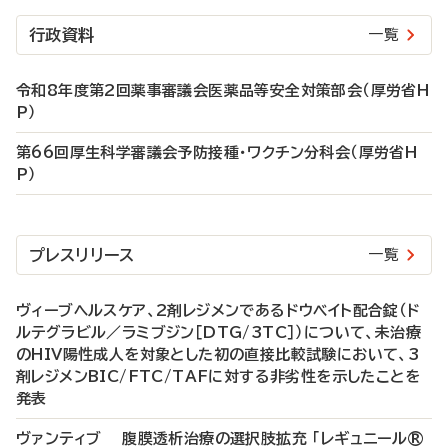
行政資料
一覧
令和8年度第2回薬事審議会医薬品等安全対策部会（厚労省H
P）
第66回厚生科学審議会予防接種・ワクチン分科会（厚労省H
P）
プレスリリース
一覧
ヴィーブヘルスケア、2剤レジメンであるドウベイト配合錠（ド
ルテグラビル／ラミブジン［DTG/3TC］）について、未治療
のHIV陽性成人を対象とした初の直接比較試験において、3
剤レジメンBIC/FTC/TAFに対する非劣性を示したことを
発表
ヴァンティブ 腹膜透析治療の選択肢拡充 「レギュニール®