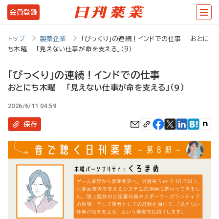
メ
会員登録
イ
ン
トップ
製薬企業
「びっくり」の連続！インドでの仕事 おとに
ち木曜 「見えない仕事が命を支える」（9）
コ
ン
「びっくり」の連続！インドでの仕事
テ
おとにち木曜 「見えない仕事が命を支える」（9）
ン
2026/6/11 04:59
ツ
保存
に
移
動