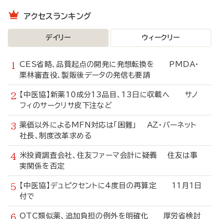
アクセスランキング
デイリー
ウィークリー
CES省略、品質起点の開発に発想転換を PMDA・
栗林審査役、製販後データの発信も要請
【中医協】新薬10成分13品目、13日に収載へ サノ
フィのサークリサ皮下注など
薬価以外によるMFN対応は「困難」 AZ・バーネット
社長、制度改革求める
米投資調査会社、住友ファーマ会計に疑義 住友は事
実関係を否定
【中医協】デュピクセントに4度目の再算定 11月1日
付で
OTC類似薬、追加負担の例外を明確化 厚労省検討