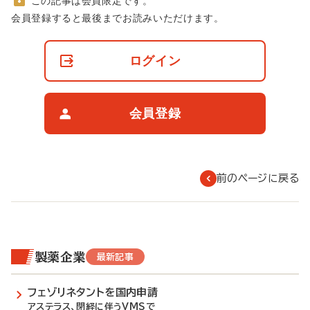
この記事は会員限定です。
非
会員登録すると最後までお読みいただけます。
会
員
の
ログイン
閲
覧
制
限
会員登録
に
つ
い
て
前のページに戻る
製薬企業
最新記事
フェゾリネタントを国内申請
アステラス、閉経に伴うVMSで