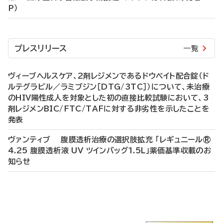
P）
プレスリリース
一覧
ヴィーブヘルスケア、2剤レジメンであるドウベイト配合錠（ド
ルテグラビル／ラミブジン［DTG/3TC］）について、未治療
のHIV陽性成人を対象とした初の直接比較試験において、3
剤レジメンBIC/FTC/TAFに対する非劣性を示したことを
発表
ヴァンティブ 腹膜透析治療の選択肢拡充 「レギュニール®
4.25 腹膜透析液 UV ツインバッグ1.5L」薬価基準収載のお
知らせ
P
R