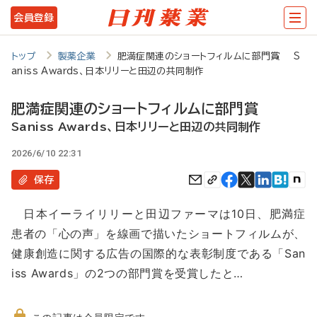
メ
会員登録
イ
ン
トップ
製薬企業
肥満症関連のショートフィルムに部門賞 S
aniss Awards、日本リリーと田辺の共同制作
コ
ン
肥満症関連のショートフィルムに部門賞
テ
Saniss Awards、日本リリーと田辺の共同制作
ン
2026/6/10 22:31
ツ
保存
に
日本イーライリリーと田辺ファーマは10日、肥満症
移
患者の「心の声」を線画で描いたショートフィルムが、
動
健康創造に関する広告の国際的な表彰制度である「San
iss Awards」の2つの部門賞を受賞したと…