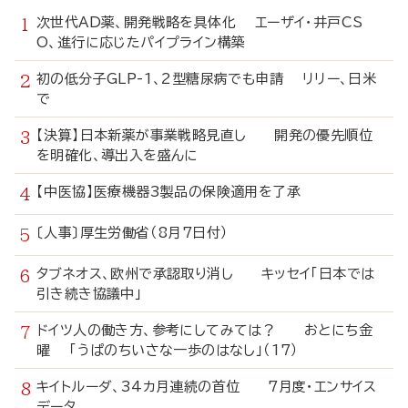
次世代AD薬、開発戦略を具体化 エーザイ・井戸CS
O、進行に応じたパイプライン構築
初の低分子GLP-1、2型糖尿病でも申請 リリー、日米
で
【決算】日本新薬が事業戦略見直し 開発の優先順位
を明確化、導出入を盛んに
【中医協】医療機器3製品の保険適用を了承
〔人事〕厚生労働省（8月7日付）
タブネオス、欧州で承認取り消し キッセイ「日本では
引き続き協議中」
ドイツ人の働き方、参考にしてみては？ おとにち金
曜 「うぱのちいさな一歩のはなし」（17）
キイトルーダ、34カ月連続の首位 7月度・エンサイス
データ