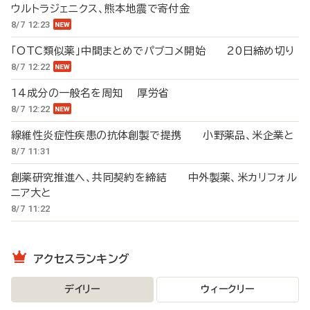
ウルトラジェニクス、熊本地震で寄付金
8/7 12:23
「OTC類似薬」中間まとめでパブコメ開始 20日締め切り
8/7 12:22
14成分の一般名を周知 厚労省
8/7 12:22
線維性炎症性疾患の抗体創製で提携 小野薬品、米企業と
8/7 11:31
創薬研究推進へ、共同契約を締結 中外製薬、米カリフォル
ニア大と
8/7 11:22
アクセスランキング
デイリー
ウィークリー