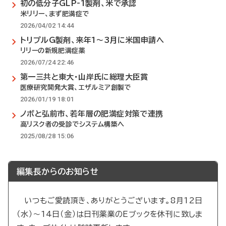
初の低分子GLP-1製剤、米で承認
米リリー、まず肥満症で
2026/04/02 14:44
トリプルG製剤、来年1～3月に米国申請へ
リリーの新規肥満症薬
2026/07/24 22:46
第一三共と東大・山岸氏に総理大臣賞
医療研究開発大賞、エザルミア創製で
2026/01/19 18:01
ノボと弘前市、若年層の肥満症対策で連携
高リスク者の受診でシステム構築へ
2025/08/28 15:06
編集長からのお知らせ
いつもご愛読頂き、ありがとうございます。8月12日
（水）～14日（金）は日刊薬業のEブックを休刊に致しま