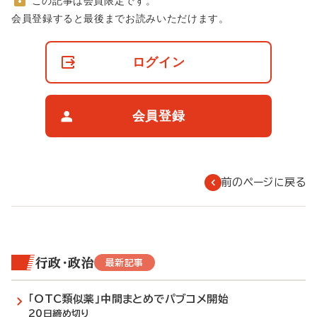
この記事は会員限定です。
非
会員登録すると最後までお読みいただけます。
会
員
の
ログイン
閲
覧
制
限
会員登録
に
つ
い
て
前のページに戻る
行政・政治
最新記事
「OTC類似薬」中間まとめでパブコメ開始
20日締め切り