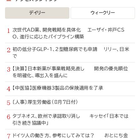
デイリー
ウィークリー
次世代AD薬、開発戦略を具体化 エーザイ・井戸CS
O、進行に応じたパイプライン構築
初の低分子GLP-1、2型糖尿病でも申請 リリー、日米
で
【決算】日本新薬が事業戦略見直し 開発の優先順位
を明確化、導出入を盛んに
【中医協】医療機器3製品の保険適用を了承
〔人事〕厚生労働省（8月7日付）
タブネオス、欧州で承認取り消し キッセイ「日本では
引き続き協議中」
ドイツ人の働き方、参考にしてみては？ おとにち金