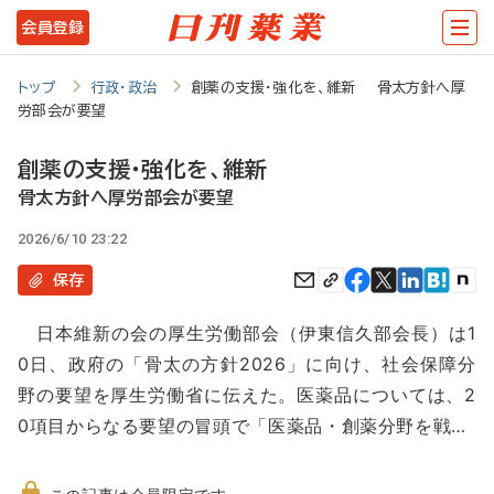
メ
会員登録
イ
ン
トップ
行政・政治
創薬の支援・強化を、維新 骨太方針へ厚
労部会が要望
コ
ン
創薬の支援・強化を、維新
テ
骨太方針へ厚労部会が要望
ン
2026/6/10 23:22
ツ
保存
に
日本維新の会の厚生労働部会（伊東信久部会長）は1
移
0日、政府の「骨太の方針2026」に向け、社会保障分
動
野の要望を厚生労働省に伝えた。医薬品については、2
0項目からなる要望の冒頭で「医薬品・創薬分野を戦…