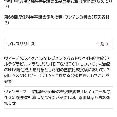
令和8年度第2回薬事審議会医薬品等安全対策部会（厚労省H
P）
第66回厚生科学審議会予防接種・ワクチン分科会（厚労省H
P）
プレスリリース
一覧
ヴィーブヘルスケア、2剤レジメンであるドウベイト配合錠（ド
ルテグラビル／ラミブジン［DTG/3TC］）について、未治療
のHIV陽性成人を対象とした初の直接比較試験において、3
剤レジメンBIC/FTC/TAFに対する非劣性を示したことを
発表
ヴァンティブ 腹膜透析治療の選択肢拡充 「レギュニール®
4.25 腹膜透析液 UV ツインバッグ1.5L」薬価基準収載のお
知らせ