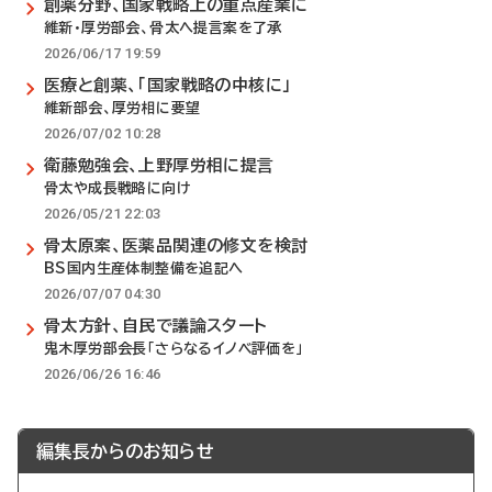
創薬分野、国家戦略上の重点産業に
維新・厚労部会、骨太へ提言案を了承
2026/06/17 19:59
医療と創薬、「国家戦略の中核に」
維新部会、厚労相に要望
2026/07/02 10:28
衛藤勉強会、上野厚労相に提言
骨太や成長戦略に向け
2026/05/21 22:03
骨太原案、医薬品関連の修文を検討
BS国内生産体制整備を追記へ
2026/07/07 04:30
骨太方針、自民で議論スタート
鬼木厚労部会長「さらなるイノベ評価を」
2026/06/26 16:46
編集長からのお知らせ