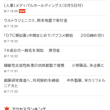
〔人事〕メディパルホールディングス（8月5日付）
8/7 13:55
ウルトラジェニクス、熊本地震で寄付金
8/7 12:23
「OTC類似薬」中間まとめでパブコメ開始 20日締め切り
8/7 12:22
14成分の一般名を周知 厚労省
8/7 12:22
線維性炎症性疾患の抗体創製で提携 小野薬品、米企業と
8/7 11:31
創薬研究推進へ、共同契約を締結 中外製薬、米カリフォル
ニア大と
8/7 11:22
アクセスランキング