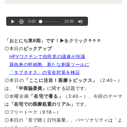
「おとにち第8期」です！▶をクリック↑↑↑
◎本日の
ピックアップ
HPVワクチンで自民党の議連が決議
尿由来の幹細胞、新たな創薬ツールに
「タブネオス」の安全対策を検証
◎本日の
「ここに注目！医療トピックス」
（2:40～）
は、
「中医協委員」
に関する話題です。
◎水曜企画
「在宅で看る」
（3:40～）、今回のテーマ
は
「在宅での医療処置のリアル」
です。
◎フリートーク（9:18～）
◎本日の「音で聴く日刊薬業」、パーソナリティは「よ