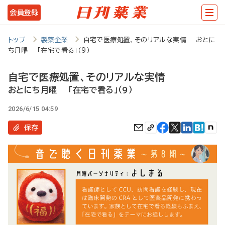
メ
会員登録
イ
ン
トップ
製薬企業
自宅で医療処置、そのリアルな実情 おとに
ち月曜 「在宅で看る」（9）
コ
ン
自宅で医療処置、そのリアルな実情
テ
おとにち月曜 「在宅で看る」（9）
ン
2026/6/15 04:59
ツ
保存
に
移
動