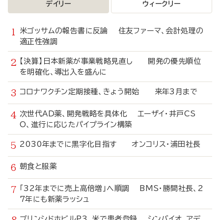
デイリー
ウィークリー
米ゴッサムの報告書に反論 住友ファーマ、会計処理の
適正性強調
【決算】日本新薬が事業戦略見直し 開発の優先順位
を明確化、導出入を盛んに
コロナワクチン定期接種、きょう開始 来年3月まで
次世代AD薬、開発戦略を具体化 エーザイ・井戸CS
O、進行に応じたパイプライン構築
2030年までに黒字化目指す オンコリス・浦田社長
朝食と服薬
「32年までに売上高倍増」へ順調 BMS・勝間社長、2
7年にも新薬ラッシュ
ブリンシドホビルP3、米で患者登録 シンバイオ、アデ