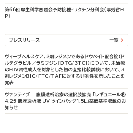
第66回厚生科学審議会予防接種・ワクチン分科会（厚労省H
P）
プレスリリース
一覧
ヴィーブヘルスケア、2剤レジメンであるドウベイト配合錠（ド
ルテグラビル／ラミブジン［DTG/3TC］）について、未治療
のHIV陽性成人を対象とした初の直接比較試験において、3
剤レジメンBIC/FTC/TAFに対する非劣性を示したことを
発表
ヴァンティブ 腹膜透析治療の選択肢拡充 「レギュニール®
4.25 腹膜透析液 UV ツインバッグ1.5L」薬価基準収載のお
知らせ
P