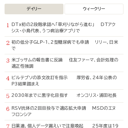
デイリー
ウィークリー
DTx初の2段階承認へ「草刈りながら進む」 DTアク
シス・小島代表、うつ病治療アプリで
初の低分子GLP-1、2型糖尿病でも申請 リリー、日米
で
米ゴッサムの報告書に反論 住友ファーマ、会計処理の
適正性強調
ビルテプソの添文改訂を指示 厚労省、24年公表の
P3結果踏まえ
2030年までに黒字化目指す オンコリス・浦田社長
RSV抗体の2回目投与で適応拡大申請 MSDのエヌ
フロンシア
日薬連、個人データ漏えいで注意喚起 25年度は19