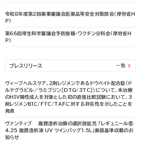
令和8年度第2回薬事審議会医薬品等安全対策部会（厚労省H
P）
第66回厚生科学審議会予防接種・ワクチン分科会（厚労省H
P）
プレスリリース
一覧
ヴィーブヘルスケア、2剤レジメンであるドウベイト配合錠（ド
ルテグラビル／ラミブジン［DTG/3TC］）について、未治療
のHIV陽性成人を対象とした初の直接比較試験において、3
剤レジメンBIC/FTC/TAFに対する非劣性を示したことを
発表
ヴァンティブ 腹膜透析治療の選択肢拡充 「レギュニール®
4.25 腹膜透析液 UV ツインバッグ1.5L」薬価基準収載のお
知らせ