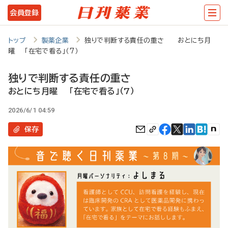
メ
会員登録
イ
ン
トップ
製薬企業
独りで判断する責任の重さ おとにち月
曜 「在宅で看る」（7）
コ
ン
独りで判断する責任の重さ
テ
おとにち月曜 「在宅で看る」（7）
ン
2026/6/1 04:59
ツ
保存
に
移
動