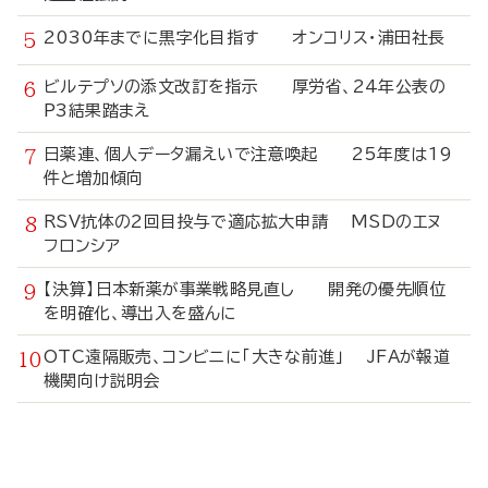
2030年までに黒字化目指す オンコリス・浦田社長
ビルテプソの添文改訂を指示 厚労省、24年公表の
P3結果踏まえ
日薬連、個人データ漏えいで注意喚起 25年度は19
件と増加傾向
RSV抗体の2回目投与で適応拡大申請 MSDのエヌ
フロンシア
【決算】日本新薬が事業戦略見直し 開発の優先順位
を明確化、導出入を盛んに
OTC遠隔販売、コンビニに「大きな前進」 JFAが報道
機関向け説明会
寄