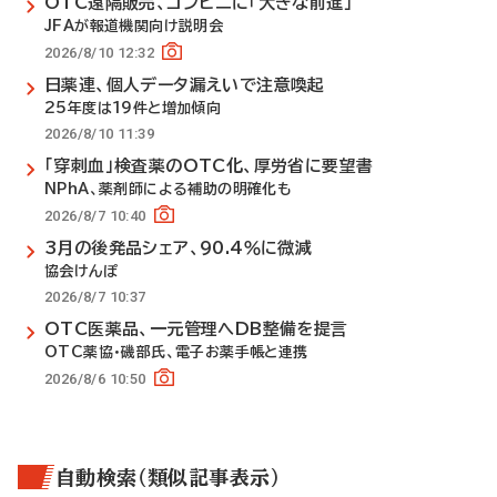
OTC遠隔販売、コンビニに「大きな前進」
JFAが報道機関向け説明会
2026/8/10 12:32
日薬連、個人データ漏えいで注意喚起
25年度は19件と増加傾向
2026/8/10 11:39
「穿刺血」検査薬のOTC化、厚労省に要望書
NPhA、薬剤師による補助の明確化も
2026/8/7 10:40
3月の後発品シェア、90.4％に微減
協会けんぽ
2026/8/7 10:37
OTC医薬品、一元管理へDB整備を提言
OTC薬協・磯部氏、電子お薬手帳と連携
2026/8/6 10:50
自動検索（類似記事表示）