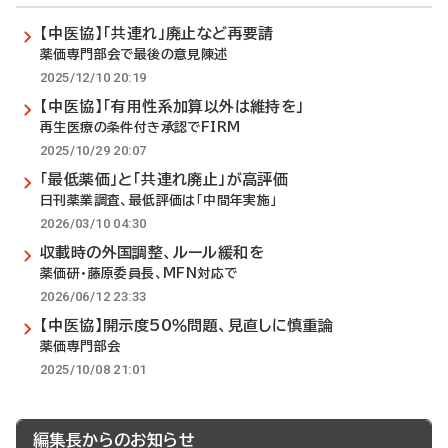
【中医協】「共連れ」廃止など再要請
薬価専門部会で最後の意見陳述
2025/12/10 20:19
【中医協】「有用性系加算以外は維持を」
再生医療の条件付き承認でFIRM
2025/10/29 20:07
「最低薬価」と「共連れ廃止」が高評価
日刊薬業調査、最低評価は「中間年実施」
2026/03/10 04:30
収載時の外国調整、ルール緩和を
薬価研・藤原委員長、MFN対応で
2026/06/12 23:33
【中医協】開示度50％問題、見直しに慎重論
薬価専門部会
2025/10/08 21:01
編集長からのお知らせ