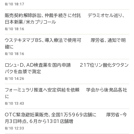
8/10 18:17
販売契約解除訴訟、仲裁手続きに付託 デラミオセル巡り、
日本新薬/米カプリコール
8/10 18:16
ウステキヌマブBS、導入療法で使用可 厚労省、通知で明
確に
8/10 18:16
ロシュ・D、AD検査薬を国内申請 217位リン酸化タウタン
パクを血漿で測定
8/10 14:26
フォーミュラリ推進へ安定供給を依頼 学会から後発品各社
に
8/10 13:43
OTC緊急避妊薬販売、全国1万5969店舗に 厚労省・今
月3日時点、6月から1381店舗増
8/10 12:33