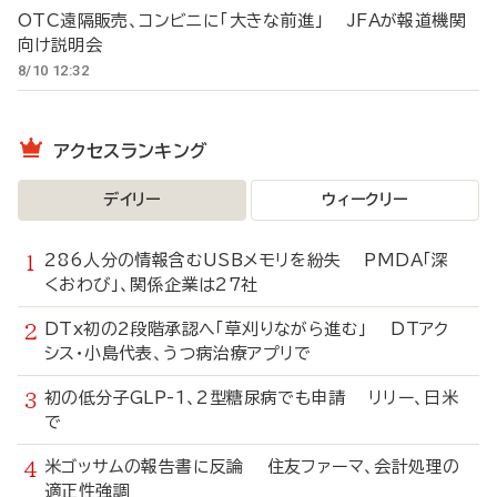
OTC遠隔販売、コンビニに「大きな前進」 JFAが報道機関
向け説明会
8/10 12:32
アクセスランキング
デイリー
ウィークリー
286人分の情報含むUSBメモリを紛失 PMDA「深
くおわび」、関係企業は27社
DTx初の2段階承認へ「草刈りながら進む」 DTアク
シス・小島代表、うつ病治療アプリで
初の低分子GLP-1、2型糖尿病でも申請 リリー、日米
で
米ゴッサムの報告書に反論 住友ファーマ、会計処理の
適正性強調