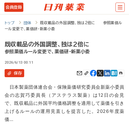
メ
会員登録
イ
ン
トップ
団体
既収載品の外国調整、独は2倍に 参照薬価ル
ール変更で、薬価研・新薬小委
コ
ン
既収載品の外国調整、独は2倍に
テ
参照薬価ルール変更で、薬価研・新薬小委
ン
2026/6/13 00:11
ツ
保存
に
日本製薬団体連合会・保険薬価研究委員会新薬小委員
移
会の志賀巧委員長（アステラス製薬）は12日の会見
動
で、既収載品に外国平均価格調整を適用して薬価を引き
上げるルールの運用見直しを提言した。2026年度薬
価…