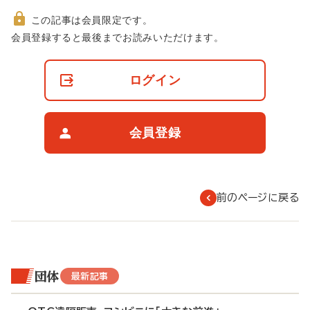
この記事は会員限定です。
非
会員登録すると最後までお読みいただけます。
会
員
の
ログイン
閲
覧
制
限
会員登録
に
つ
い
て
前のページに戻る
団体
最新記事