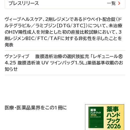
プレスリリース
一覧
ヴィーブヘルスケア、2剤レジメンであるドウベイト配合錠（ド
ルテグラビル／ラミブジン［DTG/3TC］）について、未治療
のHIV陽性成人を対象とした初の直接比較試験において、3
剤レジメンBIC/FTC/TAFに対する非劣性を示したことを
発表
ヴァンティブ 腹膜透析治療の選択肢拡充 「レギュニール®
4.25 腹膜透析液 UV ツインバッグ1.5L」薬価基準収載のお
知らせ
P
R
医療・医薬品業界をこの1冊に