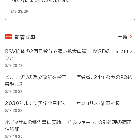
の内容に変更はありません。
8/5 23:29
一覧
新着記事
RSV抗体の2回目投与で適応拡大申請 MSDのエヌフロン
シア
8/7 20:43
ビルテプソの添文改訂を指示 厚労省、24年公表のP3結
果踏まえ
8/7 20:33
2030年までに黒字化目指す オンコリス・浦田社長
8/7 20:33
米ゴッサムの報告書に反論 住友ファーマ、会計処理の適正
性強調
8/7 19:37