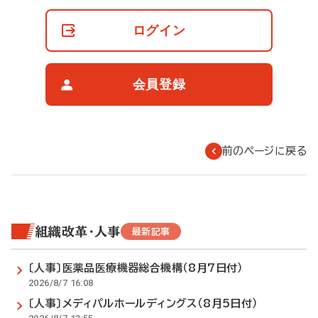
員
の
ログイン
閲
覧
制
限
会員登録
に
つ
い
て
前のページに戻る
組織改革・人事
最新記事
〔人事〕医薬品医療機器総合機構（8月7日付）
2026/8/7 16:08
〔人事〕メディパルホールディングス（8月5日付）