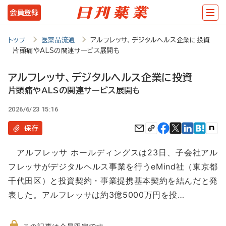
メ
会員登録
イ
ン
トップ
医薬品流通
アルフレッサ、デジタルヘルス企業に投資
片頭痛やALSの関連サービス展開も
コ
ン
アルフレッサ、デジタルヘルス企業に投資
テ
片頭痛やALSの関連サービス展開も
ン
2026/6/23 15:16
ツ
保存
に
アルフレッサ ホールディングスは23日、子会社アル
移
フレッサがデジタルヘルス事業を行うeMind社（東京都
動
千代田区）と投資契約・事業提携基本契約を結んだと発
表した。アルフレッサは約3億5000万円を投…