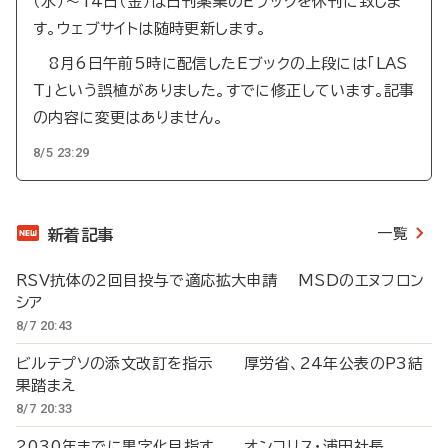
（水）～14日（金）は日刊薬業のEブックを休刊に致しま
す。ウェブサイトは随時更新します。
8月6日午前5時に配信したEブックの上段には「LAS
T」という誤植がありました。すでに修正しています。記事
の内容に変更はありません。
8/5 23:29
一覧
新着記事
RSV抗体の2回目投与で適応拡大申請 MSDのエヌフロン
シア
8/7 20:43
ビルテプソの添文改訂を指示 厚労省、24年公表のP3結
果踏まえ
8/7 20:33
2030年までに黒字化目指す オンコリス・浦田社長