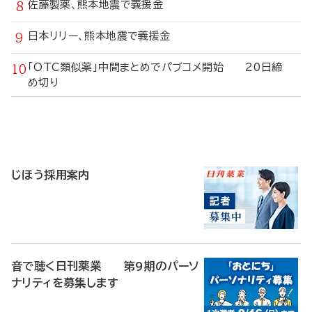
佐藤製薬、熊本地震で義援金
日本リリー、熊本地震で義援金
「OTC類似薬」中間まとめでパブコメ開始 20日締
め切り
寄
稿
じほう採用案内
音で聴く日刊薬業 第9期のパーソ
ナリティを募集します