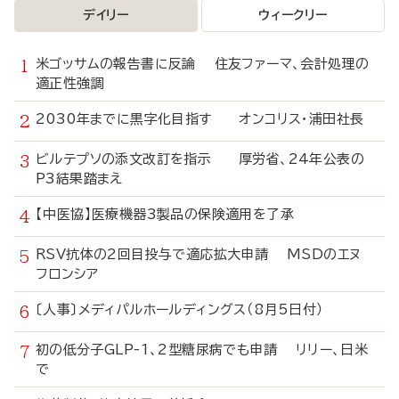
デイリー
ウィークリー
米ゴッサムの報告書に反論 住友ファーマ、会計処理の
適正性強調
2030年までに黒字化目指す オンコリス・浦田社長
ビルテプソの添文改訂を指示 厚労省、24年公表の
P3結果踏まえ
【中医協】医療機器3製品の保険適用を了承
RSV抗体の2回目投与で適応拡大申請 MSDのエヌ
フロンシア
〔人事〕メディパルホールディングス（8月5日付）
初の低分子GLP-1、2型糖尿病でも申請 リリー、日米
で