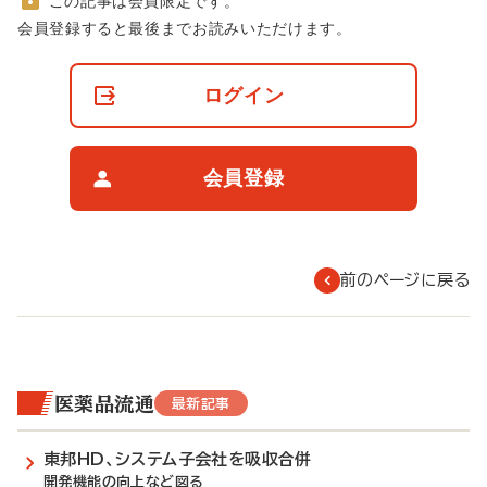
この記事は会員限定です。
非
会員登録すると最後までお読みいただけます。
会
員
の
ログイン
閲
覧
制
限
会員登録
に
つ
い
て
前のページに戻る
医薬品流通
最新記事
東邦HD、システム子会社を吸収合併
開発機能の向上など図る