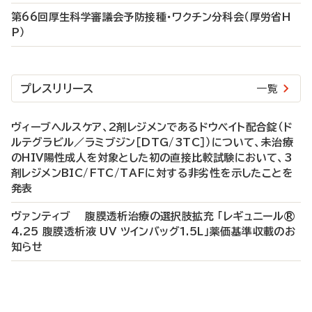
第66回厚生科学審議会予防接種・ワクチン分科会（厚労省H
P）
プレスリリース
一覧
ヴィーブヘルスケア、2剤レジメンであるドウベイト配合錠（ド
ルテグラビル／ラミブジン［DTG/3TC］）について、未治療
のHIV陽性成人を対象とした初の直接比較試験において、3
剤レジメンBIC/FTC/TAFに対する非劣性を示したことを
発表
ヴァンティブ 腹膜透析治療の選択肢拡充 「レギュニール®
4.25 腹膜透析液 UV ツインバッグ1.5L」薬価基準収載のお
知らせ
P