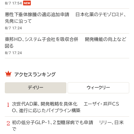
8/7 17:54
悪性下垂体腺腫の適応追加申請 日本化薬のテモゾロミド、
先発に沿って
8/7 17:24
東邦HD、システム子会社を吸収合併 開発機能の向上など
図る
8/7 17:24
アクセスランキング
デイリー
ウィークリー
次世代AD薬、開発戦略を具体化 エーザイ・井戸CS
O、進行に応じたパイプライン構築
初の低分子GLP-1、2型糖尿病でも申請 リリー、日米
で