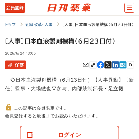
メ
会員登録
イ
ン
トップ
組織改革・人事
〔人事〕日本血液製剤機構（6月23日付）
コ
〔人事〕日本血液製剤機構（6月23日付）
ン
2026/6/24 13:05
テ
ン
保存
ツ
◇日本血液製剤機構（6月23日付）【人事異動】〔新
に
任〕監事・大場徹也▽参与、内部統制部長・足立毅
移
動
この記事は会員限定です。
非
会員登録すると最後までお読みいただけます。
会
員
の
ログイン
閲