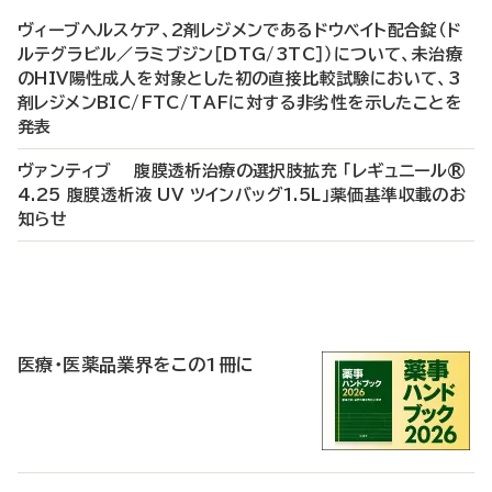
ヴィーブヘルスケア、2剤レジメンであるドウベイト配合錠（ド
ルテグラビル／ラミブジン［DTG/3TC］）について、未治療
のHIV陽性成人を対象とした初の直接比較試験において、3
剤レジメンBIC/FTC/TAFに対する非劣性を示したことを
発表
ヴァンティブ 腹膜透析治療の選択肢拡充 「レギュニール®
4.25 腹膜透析液 UV ツインバッグ1.5L」薬価基準収載のお
知らせ
P
R
医療・医薬品業界をこの1冊に