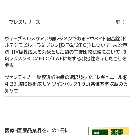
プレスリリース
一覧
ヴィーブヘルスケア、2剤レジメンであるドウベイト配合錠（ド
ルテグラビル／ラミブジン［DTG/3TC］）について、未治療
のHIV陽性成人を対象とした初の直接比較試験において、3
剤レジメンBIC/FTC/TAFに対する非劣性を示したことを
発表
ヴァンティブ 腹膜透析治療の選択肢拡充 「レギュニール®
4.25 腹膜透析液 UV ツインバッグ1.5L」薬価基準収載のお
知らせ
P
R
医療・医薬品業界をこの1冊に