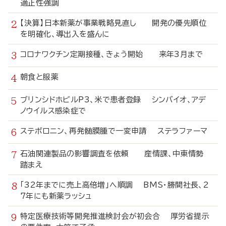
適正性強調
【決算】日本新薬が事業戦略見直し 開発の優先順位
を明確化、導出入を盛んに
コロナワクチン定期接種、きょう開始 来年3月まで
朝食と服薬
ブリンシドホビルP3、米で患者登録 シンバイオ、アデ
ノウイルス感染症で
ステボロニン、再発髄膜腫で一変申請 ステラファーマ
石油関連製品の影響調査を依頼 産情課、中東情勢
踏まえ
「32年までに売上高倍増」へ順調 BMS・勝間社長、2
7年にも新薬ラッシュ
特定医療技術等開発推進検討会が初会合 厚労省提示