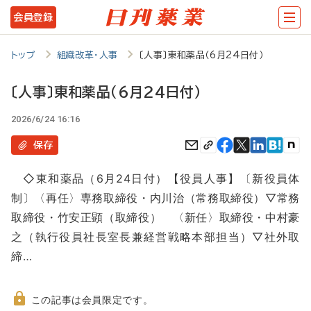
メ
会員登録
イ
ン
トップ
組織改革・人事
〔人事〕東和薬品（6月24日付）
コ
〔人事〕東和薬品（6月24日付）
ン
2026/6/24 16:16
テ
ン
保存
ツ
◇東和薬品（6月24日付）【役員人事】〔新役員体
に
制〕〈再任〉専務取締役・内川治（常務取締役）▽常務
移
取締役・竹安正顕（取締役） 〈新任〉取締役・中村豪
動
之（執行役員社長室長兼経営戦略本部担当）▽社外取
締…
この記事は会員限定です。