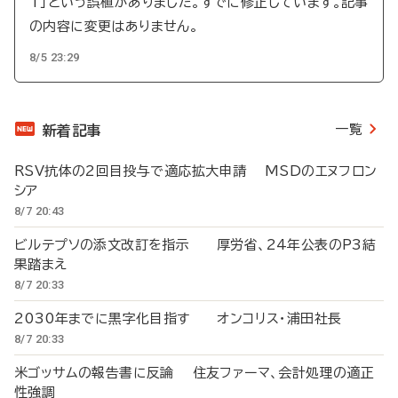
T」という誤植がありました。すでに修正しています。記事
の内容に変更はありません。
8/5 23:29
一覧
新着記事
RSV抗体の2回目投与で適応拡大申請 MSDのエヌフロン
シア
8/7 20:43
ビルテプソの添文改訂を指示 厚労省、24年公表のP3結
果踏まえ
8/7 20:33
2030年までに黒字化目指す オンコリス・浦田社長
8/7 20:33
米ゴッサムの報告書に反論 住友ファーマ、会計処理の適正
性強調