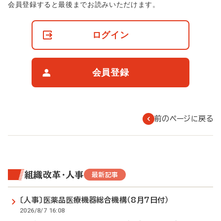
非
会員登録すると最後までお読みいただけます。
会
員
の
ログイン
閲
覧
制
限
会員登録
に
つ
い
て
前のページに戻る
組織改革・人事
最新記事
〔人事〕医薬品医療機器総合機構（8月7日付）
2026/8/7 16:08