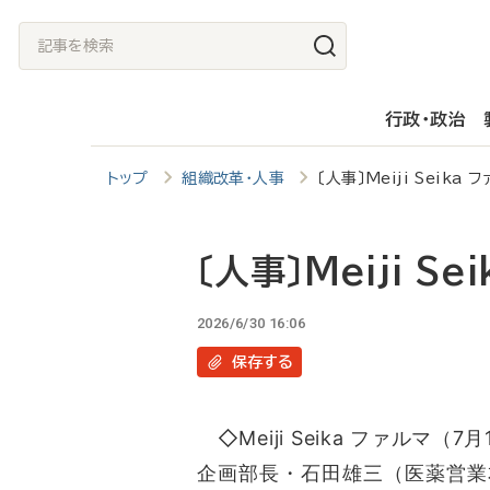
メ
記
イ
事
ン
を
行政・政治
コ
検
ン
索
トップ
組織改革・人事
〔人事〕Meiji Seika
テ
ン
ツ
〔人事〕Meiji S
に
2026/6/30 16:06
移
保存
する
動
◇Meiji Seika ファル
企画部長・石田雄三（医薬営業