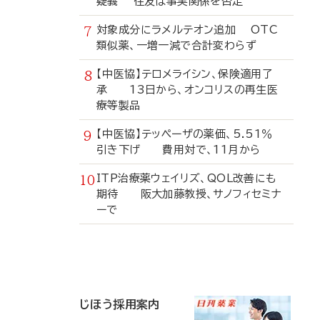
疑義 住友は事実関係を否定
対象成分にラメルテオン追加 OTC
類似薬、一増一減で合計変わらず
【中医協】テロメライシン、保険適用了
承 13日から、オンコリスの再生医
療等製品
【中医協】テッペーザの薬価、5.51％
引き下げ 費用対で、11月から
ITP治療薬ウェイリズ、QOL改善にも
期待 阪大加藤教授、サノフィセミナ
ーで
寄
稿
じほう採用案内