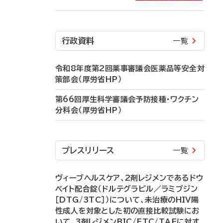
行政資料
一覧
令和8年度第2回薬事審議会医薬品等安全対
策部会（厚労省HP）
第66回厚生科学審議会予防接種・ワクチン
分科会（厚労省HP）
プレスリリース
一覧
ヴィーブヘルスケア、2剤レジメンであるドウ
ベイト配合錠（ドルテグラビル／ラミブジン
［DTG/3TC］）について、未治療のHIV陽
性成人を対象とした初の直接比較試験にお
いて、3剤レジメンBIC/FTC/TAFに対す