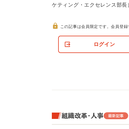
ケティング・エクセレンス部長
この記事は会員限定です。
会員登録
非
会
ログイン
員
の
閲
覧
制
限
に
つ
い
て
組織改革・人事
最新記事