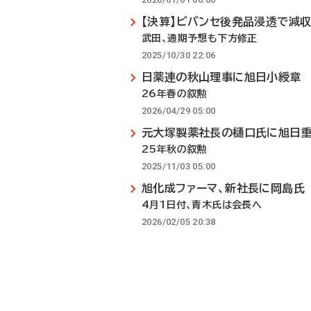
【決算】ビバンセ後発品浸透で減
武田、通期予想も下方修正
2025/10/30 22:06
日薬連の秋山理事に旭日小綬章
26年春の叙勲
2026/04/29 05:00
元大塚製薬社長の樋口氏に旭日
25年秋の叙勲
2025/11/03 05:00
旭化成ファーマ、新社長に岡島氏
4月1日付、青木氏は会長へ
2026/02/05 20:38