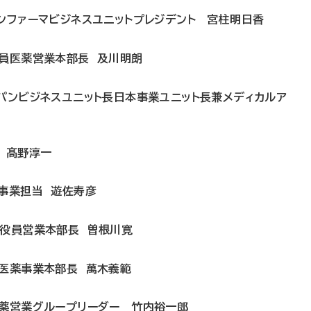
ンファーマビジネスユニットプレジデント 宮柱明日香
役員医薬営業本部長 及川明朗
ャパンビジネスユニット長日本事業ユニット長兼メディカルア
 髙野淳一
本事業担当 遊佐寿彦
行役員営業本部長 曽根川寛
員医薬事業本部長 萬木義範
医薬営業グループリーダー 竹内裕一郎