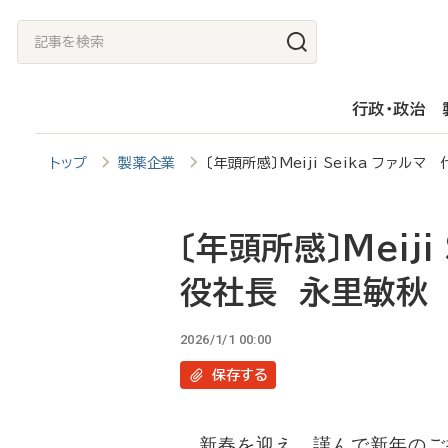
メ
記
イ
事
ン
を
行政・政治
コ
検
ン
索
トップ
製薬企業
〔年頭所感〕Meiji Seika ファル
テ
ン
ツ
〔年頭所感〕Meij
に
役社長 永里敏秋
移
動
2026/1/1 00:00
保存
する
新春を迎え、謹んで新年のご