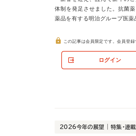
体制を発足させました。抗菌薬
薬品を有する明治グループ医薬
この記事は会員限定です。
会員登録
非
会
ログイン
員
の
閲
覧
制
限
に
つ
い
て
2026今年の展望 | 特集・連