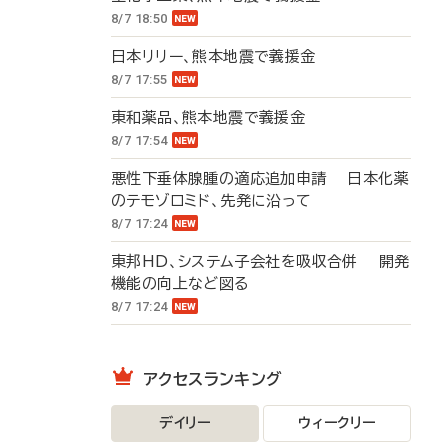
8/7 18:50
日本リリー、熊本地震で義援金
8/7 17:55
東和薬品、熊本地震で義援金
8/7 17:54
悪性下垂体腺腫の適応追加申請 日本化薬
のテモゾロミド、先発に沿って
8/7 17:24
東邦HD、システム子会社を吸収合併 開発
機能の向上など図る
8/7 17:24
アクセスランキング
デイリー
ウィークリー