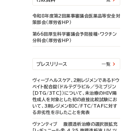
令和8年度第2回薬事審議会医薬品等安全対
策部会（厚労省HP）
第66回厚生科学審議会予防接種・ワクチン
分科会（厚労省HP）
プレスリリース
一覧
ヴィーブヘルスケア、2剤レジメンであるドウ
ベイト配合錠（ドルテグラビル／ラミブジン
［DTG/3TC］）について、未治療のHIV陽
性成人を対象とした初の直接比較試験にお
いて、3剤レジメンBIC/FTC/TAFに対す
る非劣性を示したことを発表
ヴァンティブ 腹膜透析治療の選択肢拡充
「レギュニール® 4.25 腹膜透析液 UV ツ