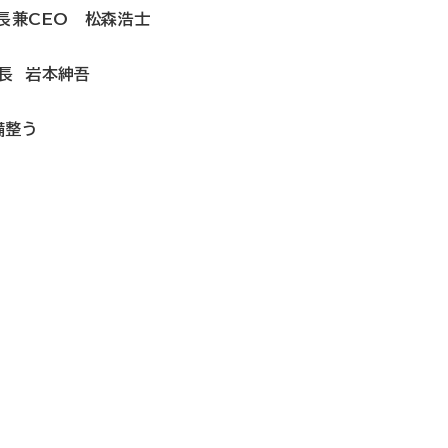
長兼CEO 松森浩士
長 岩本紳吾
備整う