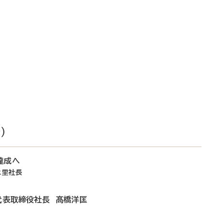
）
達成へ
永里社長
代表取締役社長 髙橋洋匡