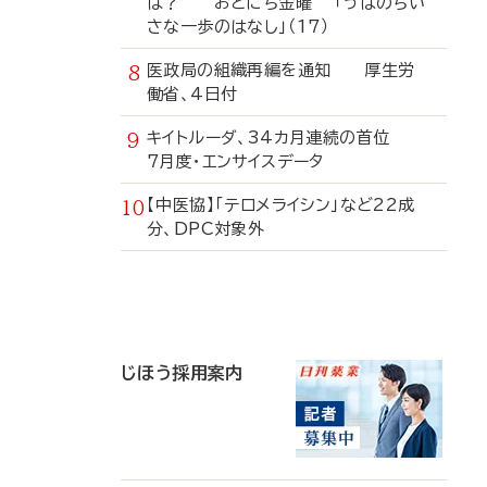
は？ おとにち金曜 「うぱのちい
さな一歩のはなし」（17）
医政局の組織再編を通知 厚生労
働省、4日付
キイトルーダ、34カ月連続の首位
7月度・エンサイスデータ
【中医協】「テロメライシン」など22成
分、DPC対象外
寄
稿
じほう採用案内