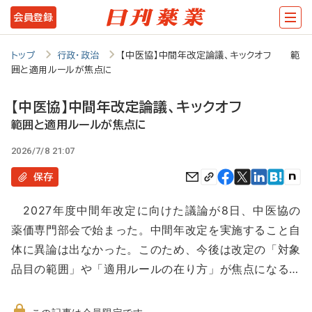
メ
会員登録
イ
ン
トップ
行政・政治
【中医協】中間年改定論議、キックオフ 範
囲と適用ルールが焦点に
コ
ン
【中医協】中間年改定論議、キックオフ
テ
範囲と適用ルールが焦点に
ン
2026/7/8 21:07
ツ
保存
に
2027年度中間年改定に向けた議論が8日、中医協の
移
薬価専門部会で始まった。中間年改定を実施すること自
動
体に異論は出なかった。このため、今後は改定の「対象
品目の範囲」や「適用ルールの在り方」が焦点になる…