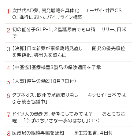
次世代AD薬、開発戦略を具体化 エーザイ・井戸CS
O、進行に応じたパイプライン構築
初の低分子GLP-1、2型糖尿病でも申請 リリー、日米
で
【決算】日本新薬が事業戦略見直し 開発の優先順位
を明確化、導出入を盛んに
【中医協】医療機器3製品の保険適用を了承
〔人事〕厚生労働省（8月7日付）
タブネオス、欧州で承認取り消し キッセイ「日本では
引き続き協議中」
ドイツ人の働き方、参考にしてみては？ おとにち金
曜 「うぱのちいさな一歩のはなし」（17）
医政局の組織再編を通知 厚生労働省、4日付