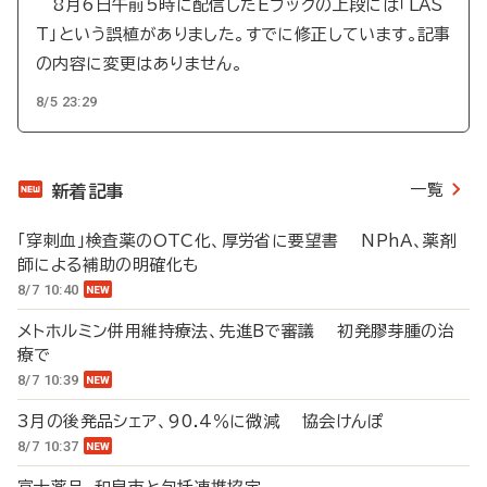
8月6日午前5時に配信したEブックの上段には「LAS
T」という誤植がありました。すでに修正しています。記事
の内容に変更はありません。
8/5 23:29
一覧
新着記事
「穿刺血」検査薬のOTC化、厚労省に要望書 NPhA、薬剤
師による補助の明確化も
8/7 10:40
メトホルミン併用維持療法、先進Bで審議 初発膠芽腫の治
療で
8/7 10:39
3月の後発品シェア、90.4％に微減 協会けんぽ
8/7 10:37