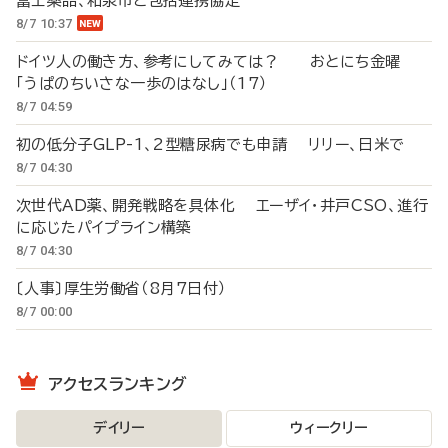
富士薬品、和泉市と包括連携協定
8/7 10:37
ドイツ人の働き方、参考にしてみては？ おとにち金曜
「うぱのちいさな一歩のはなし」（17）
8/7 04:59
初の低分子GLP-1、2型糖尿病でも申請 リリー、日米で
8/7 04:30
次世代AD薬、開発戦略を具体化 エーザイ・井戸CSO、進行
に応じたパイプライン構築
8/7 04:30
〔人事〕厚生労働省（8月7日付）
8/7 00:00
アクセスランキング
デイリー
ウィークリー