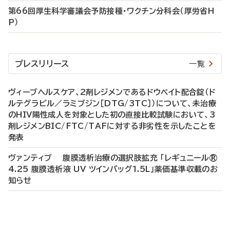
第66回厚生科学審議会予防接種・ワクチン分科会（厚労省H
P）
プレスリリース
一覧
ヴィーブヘルスケア、2剤レジメンであるドウベイト配合錠（ド
ルテグラビル／ラミブジン［DTG/3TC］）について、未治療
のHIV陽性成人を対象とした初の直接比較試験において、3
剤レジメンBIC/FTC/TAFに対する非劣性を示したことを
発表
ヴァンティブ 腹膜透析治療の選択肢拡充 「レギュニール®
4.25 腹膜透析液 UV ツインバッグ1.5L」薬価基準収載のお
知らせ
P