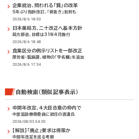
企業統治、問われる「質」の改革
5年ぶり指針改訂、「骨抜き」批判も
2026/8/6 18:50
日本薬局方、二十改正へ基本方針
局方部会、目標は31年4月施行
2026/8/6 18:48
食薬区分の例示リストを一部改正
厚労省・監麻課、植物の「学名欄」を追加
2026/8/6 17:34
自動検索（類似記事表示）
中間年改定、4大臣合意の枠内で
中医協診療側委員に就任の渡邊氏
2026/08/03 04:30
【解説】「廃止」要求は得策か
中間年改定を巡る考察