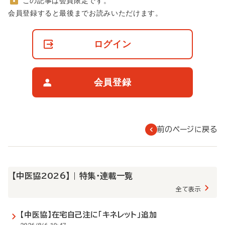
この記事は会員限定です。
非
会員登録すると最後までお読みいただけます。
会
員
の
ログイン
閲
覧
制
限
会員登録
に
つ
い
て
前のページに戻る
【中医協2026】 | 特集・連載一覧
全て表示
【中医協】在宅自己注に「キネレット」追加