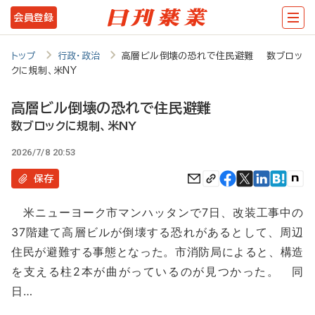
メ
会員登録
イ
ン
トップ
行政・政治
高層ビル倒壊の恐れで住民避難 数ブロッ
クに規制、米NY
コ
ン
高層ビル倒壊の恐れで住民避難
テ
数ブロックに規制、米NY
ン
2026/7/8 20:53
ツ
保存
に
米ニューヨーク市マンハッタンで7日、改装工事中の
移
37階建て高層ビルが倒壊する恐れがあるとして、周辺
動
住民が避難する事態となった。市消防局によると、構造
を支える柱2本が曲がっているのが見つかった。 同
日…