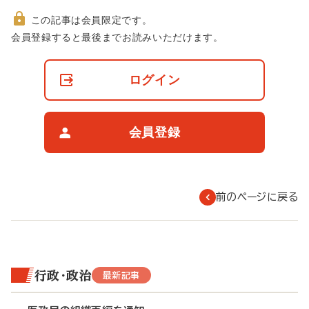
この記事は会員限定です。
非
会員登録すると最後までお読みいただけます。
会
員
の
ログイン
閲
覧
制
限
会員登録
に
つ
い
て
前のページに戻る
行政・政治
最新記事