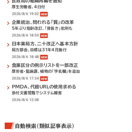
医政局の組織再編を通知
厚生労働省、4日付
2026/8/6 19:02
企業統治、問われる「質」の改革
5年ぶり指針改訂、「骨抜き」批判も
2026/8/6 18:50
日本薬局方、二十改正へ基本方針
局方部会、目標は31年4月施行
2026/8/6 18:48
食薬区分の例示リストを一部改正
厚労省・監麻課、植物の「学名欄」を追加
2026/8/6 17:34
PMDA、代替URLの使用求める
添付文書閲覧でシステム障害
2026/8/6 12:08
自動検索（類似記事表示）