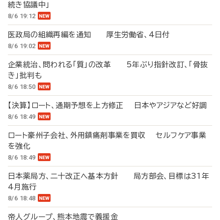
続き協議中」
8/6 19:12
医政局の組織再編を通知 厚生労働省、4日付
8/6 19:02
企業統治、問われる「質」の改革 5年ぶり指針改訂、「骨抜
き」批判も
8/6 18:50
【決算】ロート、通期予想を上方修正 日本やアジアなど好調
8/6 18:49
ロート豪州子会社、外用鎮痛剤事業を買収 セルフケア事業
を強化
8/6 18:49
日本薬局方、二十改正へ基本方針 局方部会、目標は31年
4月施行
8/6 18:48
帝人グループ、熊本地震で義援金