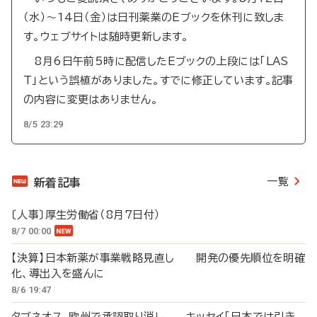
（水）～14日（金）は日刊薬業のEブックを休刊に致しま
す。ウェブサイトは随時更新します。
8月6日午前5時に配信したEブックの上段には「LAS
T」という誤植がありました。すでに修正しています。記事
の内容に変更はありません。
8/5 23:29
一覧
新着記事
〔人事〕厚生労働省（8月7日付）
8/7 00:00
【決算】日本新薬が事業戦略見直し 開発の優先順位を明確
化、導出入を盛んに
8/6 19:47
タブネオス、欧州で承認取り消し キッセイ「日本では引き