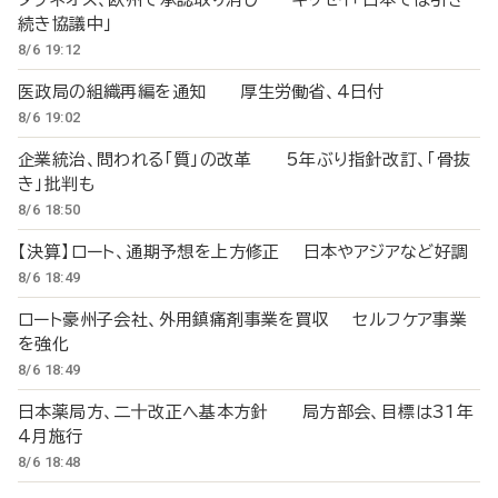
続き協議中」
8/6 19:12
医政局の組織再編を通知 厚生労働省、4日付
8/6 19:02
企業統治、問われる「質」の改革 5年ぶり指針改訂、「骨抜
き」批判も
8/6 18:50
【決算】ロート、通期予想を上方修正 日本やアジアなど好調
8/6 18:49
ロート豪州子会社、外用鎮痛剤事業を買収 セルフケア事業
を強化
8/6 18:49
日本薬局方、二十改正へ基本方針 局方部会、目標は31年
4月施行
8/6 18:48