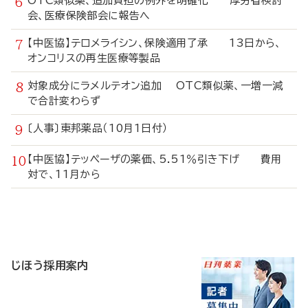
OTC類似薬、追加負担の例外を明確化 厚労省検討
会、医療保険部会に報告へ
【中医協】テロメライシン、保険適用了承 13日から、
オンコリスの再生医療等製品
対象成分にラメルテオン追加 OTC類似薬、一増一減
で合計変わらず
〔人事〕東邦薬品（10月1日付）
【中医協】テッペーザの薬価、5.51％引き下げ 費用
対で、11月から
寄
稿
じほう採用案内