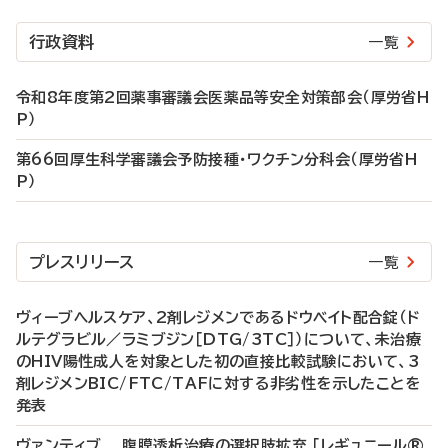
行政資料
一覧
令和8年度第2回薬事審議会医薬品等安全対策部会（厚労省H
P）
第66回厚生科学審議会予防接種・ワクチン分科会（厚労省H
P）
プレスリリース
一覧
ヴィーブヘルスケア、2剤レジメンであるドウベイト配合錠（ド
ルテグラビル／ラミブジン［DTG/3TC］）について、未治療
のHIV陽性成人を対象とした初の直接比較試験において、3
剤レジメンBIC/FTC/TAFに対する非劣性を示したことを
発表
ヴァンティブ 腹膜透析治療の選択肢拡充 「レギュニール®