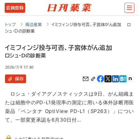
メ
会員登録
イ
ン
トップ
周辺産業
イミフィンジ投与可否、子宮体がん追加 ロ
シュ・Dの診断薬
コ
ン
イミフィンジ投与可否、子宮体がん追加
テ
ロシュ・Dの診断薬
ン
2026/7/9 17:40
ツ
保存
に
ロシュ・ダイアグノスティックスは9日、がん組織ま
移
たは細胞中のPD-L1発現率の測定に用いる体外診断用医
動
薬品「ベンタナ OptiView PD-L1（SP263）」につい
て、一部変更承認を6月30日付…