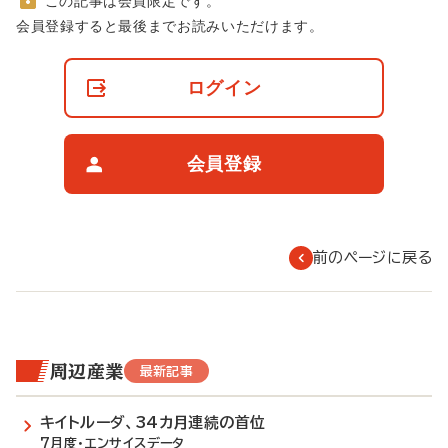
この記事は会員限定です。
非
会員登録すると最後までお読みいただけます。
会
員
の
ログイン
閲
覧
制
限
会員登録
に
つ
い
て
前のページに戻る
周辺産業
最新記事
キイトルーダ、34カ月連続の首位
7月度・エンサイスデータ