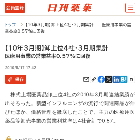
メ
会員登録
イ
ン
トップ
【10年3月期】卸上位4社・3月期集計 医療用事業の営
業益率0.57%に回復
コ
ン
【10年3月期】卸上位4社・3月期集計
テ
医療用事業の営業益率0.57%に回復
ン
2010/5/17 17:42
ツ
保存
に
株式上場医薬品卸上位4社の2010年3月期連結業績が
移
出そろった。新型インフルエンザの流行で関連商品が伸
動
びたほか、価格管理を徹底したことで、主力の医療用医
薬品等卸売事業の営業利益率は4社合計で0.57…