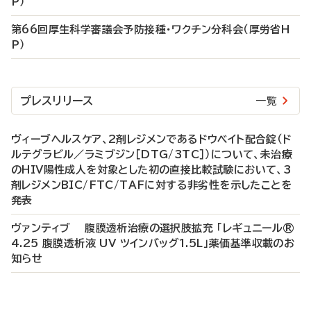
P）
第66回厚生科学審議会予防接種・ワクチン分科会（厚労省H
P）
プレスリリース
一覧
ヴィーブヘルスケア、2剤レジメンであるドウベイト配合錠（ド
ルテグラビル／ラミブジン［DTG/3TC］）について、未治療
のHIV陽性成人を対象とした初の直接比較試験において、3
剤レジメンBIC/FTC/TAFに対する非劣性を示したことを
発表
ヴァンティブ 腹膜透析治療の選択肢拡充 「レギュニール®
4.25 腹膜透析液 UV ツインバッグ1.5L」薬価基準収載のお
知らせ
P