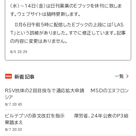
（水）～14日（金）は日刊薬業のEブックを休刊に致しま
す。ウェブサイトは随時更新します。
8月6日午前5時に配信したEブックの上段には「LAS
T」という誤植がありました。すでに修正しています。記事
の内容に変更はありません。
8/5 23:29
一覧
新着記事
RSV抗体の2回目投与で適応拡大申請 MSDのエヌフロン
シア
8/7 20:43
ビルテプソの添文改訂を指示 厚労省、24年公表のP3結
果踏まえ
8/7 20:33