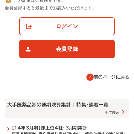
この記事は会員限定です。
非
会員登録すると最後までお読みいただけます。
会
員
の
ログイン
閲
覧
制
限
会員登録
に
つ
い
て
前のページに戻る
大手医薬品卸の通期決算集計 | 特集・連載一覧
全て表示
【14年3月期】卸上位4社・3月期集計