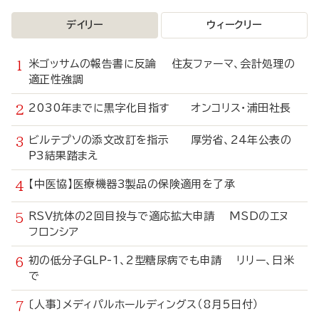
デイリー
ウィークリー
米ゴッサムの報告書に反論 住友ファーマ、会計処理の
適正性強調
2030年までに黒字化目指す オンコリス・浦田社長
ビルテプソの添文改訂を指示 厚労省、24年公表の
P3結果踏まえ
【中医協】医療機器3製品の保険適用を了承
RSV抗体の2回目投与で適応拡大申請 MSDのエヌ
フロンシア
初の低分子GLP-1、2型糖尿病でも申請 リリー、日米
で
〔人事〕メディパルホールディングス（8月5日付）