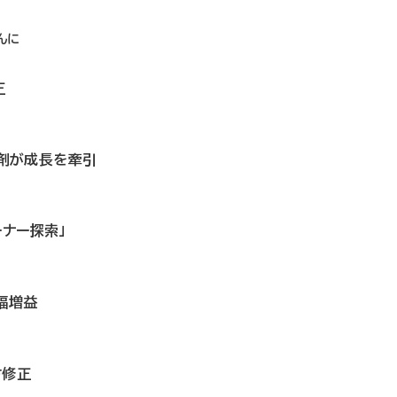
し
んに
正
P製剤が成長を牽引
ーナー探索」
幅増益
方修正