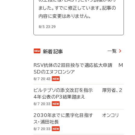
ました。すでに修正しています。記事の
内容に変更はありません。
8/5 23:29
一覧
新着記事
RSV抗体の2回目投与で適応拡大申請 M
SDのエヌフロンシア
8/7 20:43
ビルテプソの添文改訂を指示 厚労省、2
4年公表のP3結果踏まえ
8/7 20:33
2030年までに黒字化目指す オンコリ
ス・浦田社長
8/7 20:33