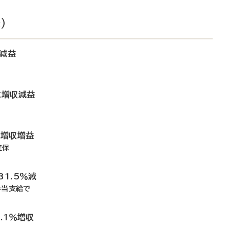
）
％減益
は増収減益
は増収増益
確保
31.5％減
手当支給で
.1％増収