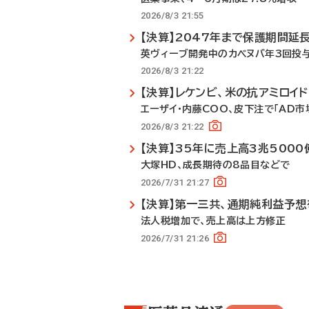
2026/8/3 21:55
【決算】2047年まで保護期間延
英ヴィーブ開発中のカベヌバ年3回投
2026/8/3 21:22
【決算】レケンビ、米の抗アミロイ
エーザイ・内藤COO、皮下注で「AD市
2026/8/3 21:22
【決算】35年に売上高3兆500
大塚HD、成長期待の8品目などで
2026/7/31 21:27
【決算】第一三共、通期純利益予
法人税増加で、売上高は上方修正
2026/7/31 21:26