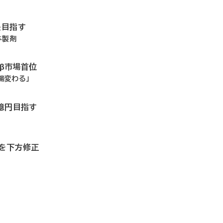
長目指す
与製剤
ドβ市場首位
場変わる」
0億円目指す
想を下方修正