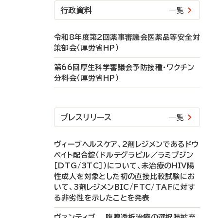
行政資料
一覧
令和8年度第2回薬事審議会医薬品等安全対
策部会（厚労省HP）
第66回厚生科学審議会予防接種・ワクチン
分科会（厚労省HP）
プレスリリース
一覧
ヴィーブヘルスケア、2剤レジメンであるドウ
ベイト配合錠（ドルテグラビル／ラミブジン
［DTG/3TC］）について、未治療のHIV陽
性成人を対象とした初の直接比較試験にお
いて、3剤レジメンBIC/FTC/TAFに対す
る非劣性を示したことを発表
ヴァンティブ 腹膜透析治療の選択肢拡充