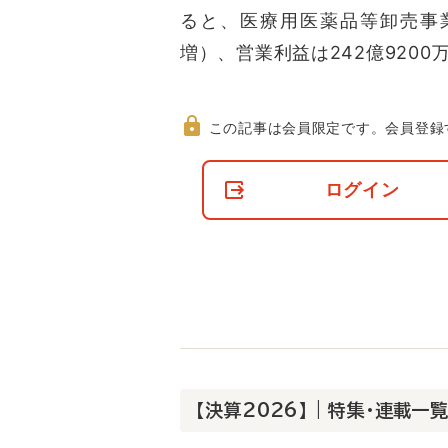
ると、医療用医薬品等卸売事業の
増）、営業利益は242億9200万
この記事は会員限定です。
会員登録
非
会
ログイン
員
の
閲
覧
制
限
に
つ
い
て
【決算2026】 | 特集・連載一