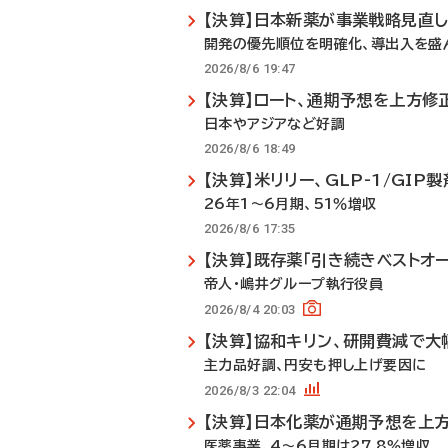
【決算】日本新薬が事業戦略見直
開発の優先順位を明確化、導出入を盛
2026/8/6 19:47
【決算】ロート、通期予想を上方修
日本やアジアなど好調
2026/8/6 18:49
【決算】米リリー、GLP-1/GI
26年1～6月期、51％増収
2026/8/6 17:35
【決算】既存薬「引き続きベストオ
帝人・嶋井グループ執行役員
2026/8/4 20:03
【決算】協和キリン、研開費減で大
主力品好調、円安も押し上げ要因に
2026/8/3 22:04
【決算】日本化薬が通期予想を上
医薬事業、4～6月期は27.8％増収