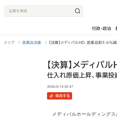
メ
記
イ
事
ン
を
行政・政治
コ
検
ン
索
トップ
医薬品流通
【決算】メディパルHD、医薬品卸3.6
テ
ン
ツ
【決算】メディパル
に
仕入れ原価上昇、事業投
移
2026/5/14 20:47
動
保存
する
メディパルホールディングスが