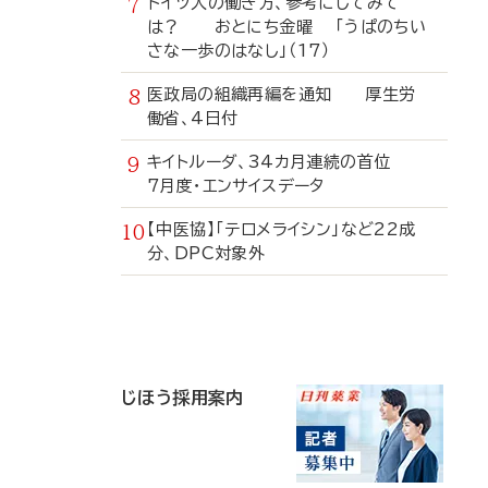
ドイツ人の働き方、参考にしてみて
は？ おとにち金曜 「うぱのちい
さな一歩のはなし」（17）
医政局の組織再編を通知 厚生労
働省、4日付
キイトルーダ、34カ月連続の首位
7月度・エンサイスデータ
【中医協】「テロメライシン」など22成
分、DPC対象外
寄
稿
じほう採用案内