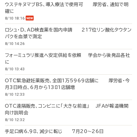
ウステキヌマブBS、導入療法で使用可 厚労省、通知で明
確に
8/10 18:16
ロシュ・D、AD検査薬を国内申請 217位リン酸化タウタン
パクを血漿で測定
8/10 14:26
フォーミュラリ推進へ安定供給を依頼 学会から後発品各社
に
8/10 13:43
OTC緊急避妊薬販売、全国1万5969店舗に 厚労省・今
月3日時点、6月から1381店舗増
8/10 12:33
OTC遠隔販売、コンビニに「大きな前進」 JFAが報道機関
向け説明会
8/10 12:32
手足口病6.98、減少に転じ 7月20～26日