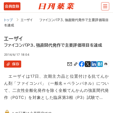
メ
会員登録
イ
ン
トップ
エーザイ ファイコンパP3、強直間代発作で主要評価項目
を達成
コ
ン
エーザイ
テ
ファイコンパP3、強直間代発作で主要評価項目を達成
ン
2014/6/17 18:04
ツ
保存
に
エーザイは17日、次期主力品と位置付ける抗てんか
移
ん剤「ファイコンパ」（一般名＝ペランパネル）につい
動
て、二次性全般化発作を除く全般てんかんの強直間代発
作（PGTC）を対象とした臨床第3相（P3）試験で…