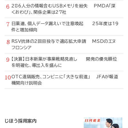
286人分の情報含むUSBメモリを紛失 PMDA「深
くおわび」、関係企業は27社
日薬連、個人データ漏えいで注意喚起 25年度は19
件と増加傾向
RSV抗体の2回目投与で適応拡大申請 MSDのエヌ
フロンシア
【決算】日本新薬が事業戦略見直し 開発の優先順位
を明確化、導出入を盛んに
OTC遠隔販売、コンビニに「大きな前進」 JFAが報道
機関向け説明会
寄
稿
じほう採用案内