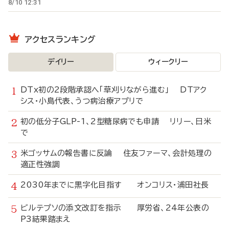
8/10 12:31
アクセスランキング
デイリー
ウィークリー
DTx初の2段階承認へ「草刈りながら進む」 DTアク
シス・小島代表、うつ病治療アプリで
初の低分子GLP-1、2型糖尿病でも申請 リリー、日米
で
米ゴッサムの報告書に反論 住友ファーマ、会計処理の
適正性強調
2030年までに黒字化目指す オンコリス・浦田社長
ビルテプソの添文改訂を指示 厚労省、24年公表の
P3結果踏まえ