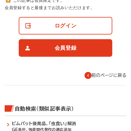
この記事は会員限定です。
非
会員登録すると最後までお読みいただけます。
会
員
の
ログイン
閲
覧
制
限
会員登録
に
つ
い
て
前のページに戻る
自動検索（類似記事表示）
ビムパット後発品、「虫食い」解消
GE各社、強直間代発作の適応追加