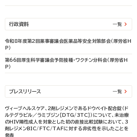
行政資料
一覧
令和8年度第2回薬事審議会医薬品等安全対策部会（厚労省H
P）
第66回厚生科学審議会予防接種・ワクチン分科会（厚労省H
P）
プレスリリース
一覧
ヴィーブヘルスケア、2剤レジメンであるドウベイト配合錠（ド
ルテグラビル／ラミブジン［DTG/3TC］）について、未治療
のHIV陽性成人を対象とした初の直接比較試験において、3
剤レジメンBIC/FTC/TAFに対する非劣性を示したことを
発表