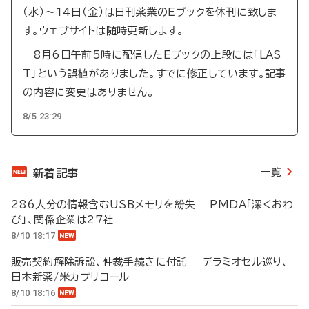
（水）～14日（金）は日刊薬業のEブックを休刊に致しま
す。ウェブサイトは随時更新します。
8月6日午前5時に配信したEブックの上段には「LAS
T」という誤植がありました。すでに修正しています。記事
の内容に変更はありません。
8/5 23:29
一覧
新着記事
286人分の情報含むUSBメモリを紛失 PMDA「深くおわ
び」、関係企業は27社
8/10 18:17
販売契約解除訴訟、仲裁手続きに付託 デラミオセル巡り、
日本新薬/米カプリコール
8/10 18:16