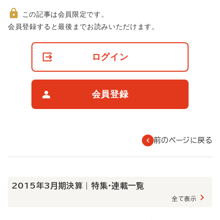
この記事は会員限定です。
非
会員登録すると最後までお読みいただけます。
会
員
の
ログイン
閲
覧
制
限
会員登録
に
つ
い
て
前のページに戻る
2015年3月期決算 | 特集・連載一覧
全て表示