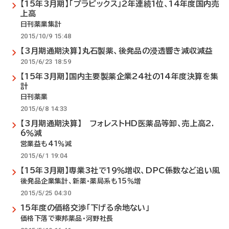
【15年3月期】「プラビックス」2年連続1位、14年度国内売
上高
日刊薬業集計
2015/10/9 15:48
【3月期通期決算】丸石製薬、後発品の浸透響き減収減益
2015/6/23 18:59
【15年3月期】国内主要製薬企業24社の14年度決算を集
計
日刊薬業
2015/6/8 14:33
【3月期通期決算】 フォレストHD医薬品等卸、売上高2.
6％減
営業益も41％減
2015/6/1 19:04
【15年3月期】専業3社で19％増収、DPC係数など追い風
後発品企業集計、新薬・薬局系も15％増
2015/5/25 04:30
15年度の価格交渉「下げる余地ない」
価格下落で東邦薬品・河野社長