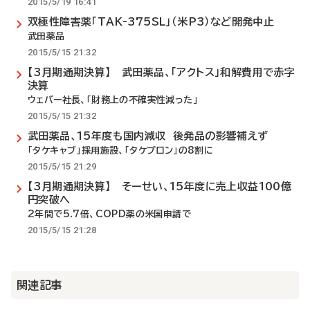
2015/5/19 16:41
双極性障害薬「TAK-375SL」（米P3）など開発中止
武田薬品
2015/5/15 21:32
【3月期通期決算】 武田薬品、「アクトス」和解費用で赤字
決算
ウェバー社長、「財務上の不確実性減った」
2015/5/15 21:32
武田薬品、15年度も国内減収 後発品の影響補えず
「タケキャブ」採用施設、「タケプロン」の8割に
2015/5/15 21:29
【3月期通期決算】 そーせい、15年度に売上収益100億
円突破へ
2年間で5.7倍、COPD薬の米国申請で
2015/5/15 21:28
関連記事