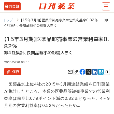
メ
会員登録
イ
ン
トップ
【15年3月期】医薬品卸売事業の営業利益率0.82％ 卸
4社集計、長期品縮小の影響大きく
コ
ン
【15年3月期】医薬品卸売事業の営業利益率0.
テ
82％
ン
卸4社集計、長期品縮小の影響大きく
ツ
2015/5/20 00:00
に
保存
移
医薬品卸上位4社の2015年3月期連結業績を日刊薬業
動
が集計したところ、本業の医薬品等卸売事業での営業利
益率は前期比0.19ポイント減の0.82％となった。4～9
月期の営業利益率は0.52％だったため…