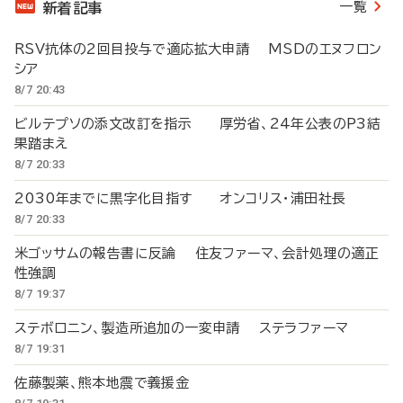
一覧
新着記事
RSV抗体の2回目投与で適応拡大申請 MSDのエヌフロン
シア
8/7 20:43
ビルテプソの添文改訂を指示 厚労省、24年公表のP3結
果踏まえ
8/7 20:33
2030年までに黒字化目指す オンコリス・浦田社長
8/7 20:33
米ゴッサムの報告書に反論 住友ファーマ、会計処理の適正
性強調
8/7 19:37
ステボロニン、製造所追加の一変申請 ステラファーマ
8/7 19:31
佐藤製薬、熊本地震で義援金