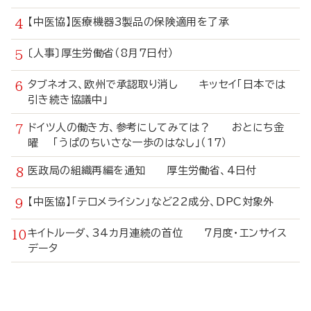
【中医協】医療機器3製品の保険適用を了承
〔人事〕厚生労働省（8月7日付）
タブネオス、欧州で承認取り消し キッセイ「日本では
引き続き協議中」
ドイツ人の働き方、参考にしてみては？ おとにち金
曜 「うぱのちいさな一歩のはなし」（17）
医政局の組織再編を通知 厚生労働省、4日付
【中医協】「テロメライシン」など22成分、DPC対象外
キイトルーダ、34カ月連続の首位 7月度・エンサイス
データ
寄