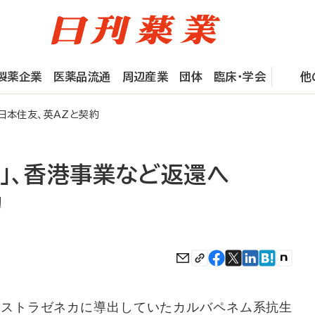
製薬企業
医薬品流通
周辺産業
団体
臨床・学会
他
日本住友、英AZと契約
」、香港事業など返還へ
約
ストラゼネカに導出していたカルバペネム系抗生