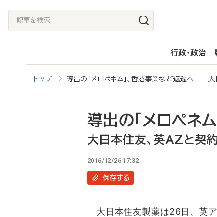
メ
記
イ
事
ン
を
行政・政治
コ
検
ン
索
トップ
導出の「メロペネム」、香港事業など返還へ 大
テ
ン
ツ
導出の「メロペネム
に
大日本住友、英AZと契
移
2016/12/26 17:32
動
保存
する
大日本住友製薬は26日、英ア