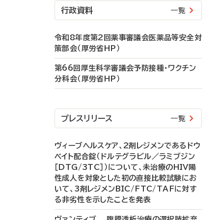
行政資料
一覧
令和8年度第2回薬事審議会医薬品等安全対
策部会（厚労省HP）
第66回厚生科学審議会予防接種・ワクチン
分科会（厚労省HP）
プレスリリース
一覧
ヴィーブヘルスケア、2剤レジメンであるドウ
ベイト配合錠（ドルテグラビル／ラミブジン
［DTG/3TC］）について、未治療のHIV陽
性成人を対象とした初の直接比較試験にお
いて、3剤レジメンBIC/FTC/TAFに対す
る非劣性を示したことを発表
ヴァンティブ 腹膜透析治療の選択肢拡充