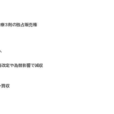
治療3剤の独占販売権
へ
薬価改定や為替影響で減収
ー買収