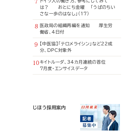
ドイツ人の働き方、参考にしてみて
は？ おとにち金曜 「うぱのちい
さな一歩のはなし」（17）
医政局の組織再編を通知 厚生労
働省、4日付
【中医協】「テロメライシン」など22成
分、DPC対象外
キイトルーダ、34カ月連続の首位
7月度・エンサイスデータ
寄
稿
じほう採用案内