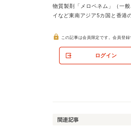
物質製剤「メロペネム」（一般
イなど東南アジア5カ国と香港
この記事は会員限定です。
会員登録
非
会
ログイン
員
の
閲
覧
制
限
に
つ
い
て
関連記事