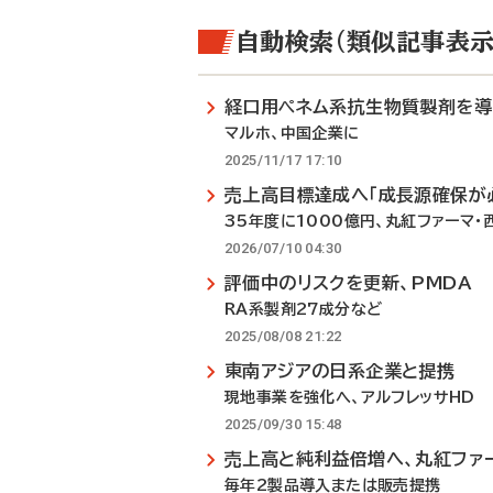
自動検索（類似記事表示
経口用ペネム系抗生物質製剤を導
マルホ、中国企業に
2025/11/17 17:10
売上高目標達成へ「成長源確保が
35年度に1000億円、丸紅ファーマ・
2026/07/10 04:30
評価中のリスクを更新、PMDA
RA系製剤27成分など
2025/08/08 21:22
東南アジアの日系企業と提携
現地事業を強化へ、アルフレッサHD
2025/09/30 15:48
売上高と純利益倍増へ、丸紅ファ
毎年2製品導入または販売提携