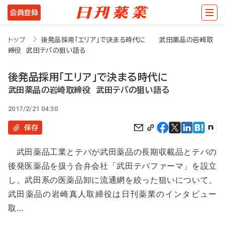
メ
会員登録
イ
ン
トップ
後発品採用「エリア」で決まる時代に 武田薬品の岩崎取
締役 武田テバの狙い語る
コ
ン
後発品採用「エリア」で決まる時代に
テ
武田薬品の岩崎取締役 武田テバの狙い語る
ン
2017/2/21 04:30
ツ
保存
に
武田薬品工業とテバが武田薬品の長期収載品とテバの
移
後発医薬品を扱う合弁会社「武田テバファーマ」を設立
動
し、武田系の医薬品卸に流通網を絞った狙いについて、
武田薬品の岩崎真人取締役は日刊薬業のインタビュー
取…