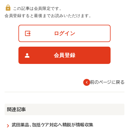
この記事は会員限定です。
非
会員登録すると最後までお読みいただけます。
会
員
の
ログイン
閲
覧
制
限
会員登録
に
つ
い
て
前のページに戻る
関連記事
武田薬品、包括ケア対応へ精鋭が情報収集