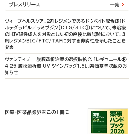
プレスリリース
一覧
ヴィーブヘルスケア、2剤レジメンであるドウベイト配合錠（ド
ルテグラビル／ラミブジン［DTG/3TC］）について、未治療
のHIV陽性成人を対象とした初の直接比較試験において、3
剤レジメンBIC/FTC/TAFに対する非劣性を示したことを
発表
ヴァンティブ 腹膜透析治療の選択肢拡充 「レギュニール®
4.25 腹膜透析液 UV ツインバッグ1.5L」薬価基準収載のお
知らせ
P
R
医療・医薬品業界をこの1冊に