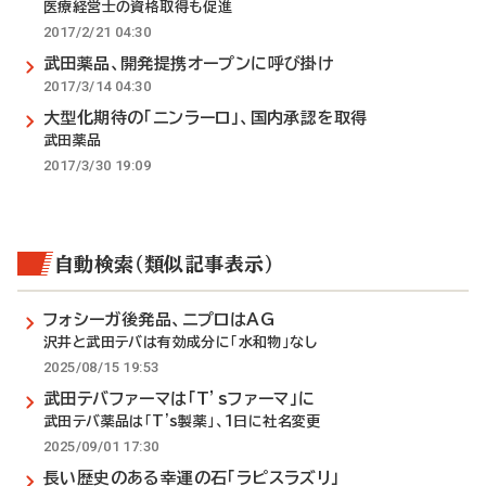
医療経営士の資格取得も促進
2017/2/21 04:30
武田薬品、開発提携オープンに呼び掛け
2017/3/14 04:30
大型化期待の「ニンラーロ」、国内承認を取得
武田薬品
2017/3/30 19:09
自動検索（類似記事表示）
フォシーガ後発品、ニプロはAG
沢井と武田テバは有効成分に「水和物」なし
2025/08/15 19:53
武田テバファーマは「T’sファーマ」に
武田テバ薬品は「T's製薬」、1日に社名変更
2025/09/01 17:30
長い歴史のある幸運の石「ラピスラズリ」