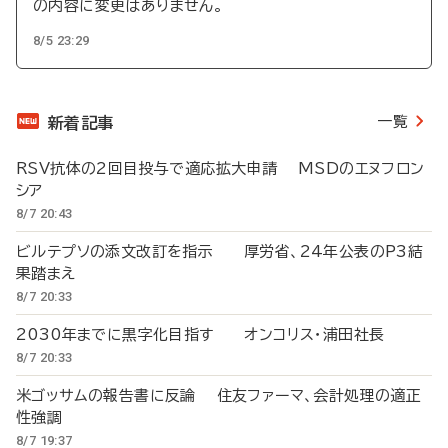
の内容に変更はありません。
8/5 23:29
一覧
新着記事
RSV抗体の2回目投与で適応拡大申請 MSDのエヌフロン
シア
8/7 20:43
ビルテプソの添文改訂を指示 厚労省、24年公表のP3結
果踏まえ
8/7 20:33
2030年までに黒字化目指す オンコリス・浦田社長
8/7 20:33
米ゴッサムの報告書に反論 住友ファーマ、会計処理の適正
性強調
8/7 19:37