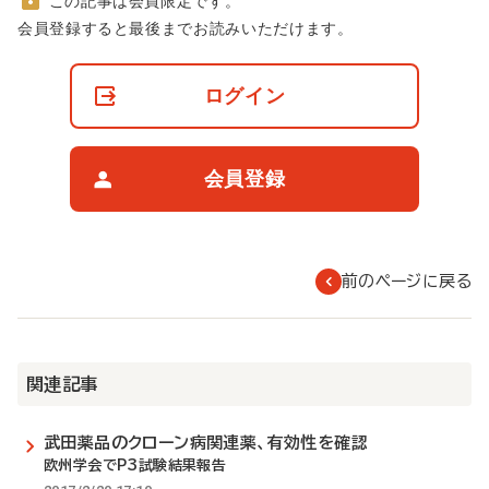
この記事は会員限定です。
非
会員登録すると最後までお読みいただけます。
会
員
の
ログイン
閲
覧
制
限
会員登録
に
つ
い
て
前のページに戻る
関連記事
武田薬品のクローン病関連薬、有効性を確認
欧州学会でP3試験結果報告