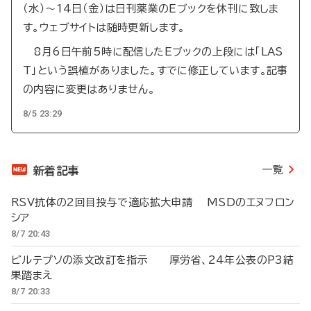
（水）～14日（金）は日刊薬業のEブックを休刊に致しま
す。ウェブサイトは随時更新します。
8月6日午前5時に配信したEブックの上段には「LAS
T」という誤植がありました。すでに修正しています。記事
の内容に変更はありません。
8/5 23:29
一覧
新着記事
RSV抗体の2回目投与で適応拡大申請 MSDのエヌフロン
シア
8/7 20:43
ビルテプソの添文改訂を指示 厚労省、24年公表のP3結
果踏まえ
8/7 20:33