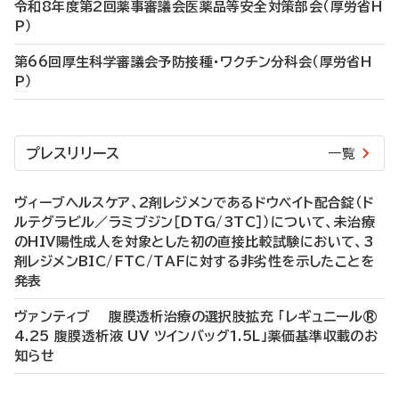
令和8年度第2回薬事審議会医薬品等安全対策部会（厚労省H
P）
第66回厚生科学審議会予防接種・ワクチン分科会（厚労省H
P）
プレスリリース
一覧
ヴィーブヘルスケア、2剤レジメンであるドウベイト配合錠（ド
ルテグラビル／ラミブジン［DTG/3TC］）について、未治療
のHIV陽性成人を対象とした初の直接比較試験において、3
剤レジメンBIC/FTC/TAFに対する非劣性を示したことを
発表
ヴァンティブ 腹膜透析治療の選択肢拡充 「レギュニール®
4.25 腹膜透析液 UV ツインバッグ1.5L」薬価基準収載のお
知らせ