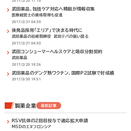
2017/2/20 17:10
武田薬品、包括ケア対応へ精鋭が情報収集
医療経営士の資格取得も促進
2017/2/21 04:30
後発品採用「エリア」で決まる時代に
武田薬品の岩崎取締役 武田テバの狙い語る
2017/2/21 04:30
武田コンシューマーヘルスケアと吸収分割契約
武田薬品
2017/2/20 19:26
武田薬品のデング熱ワクチン、国際P2試験で好成績
2017/3/30 19:51
製薬企業
最新記事
RSV抗体の2回目投与で適応拡大申請
MSDのエヌフロンシア