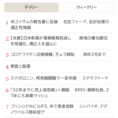
デイリー
ウィークリー
米ゴッサムの報告書に反論 住友ファーマ、会計処理の
適正性強調
【決算】日本新薬が事業戦略見直し 開発の優先順位
を明確化、導出入を盛んに
コロナワクチン定期接種、きょう開始 来年3月まで
朝食と服薬
ステボロニン、再発髄膜腫で一変申請 ステラファーマ
「32年までに売上高倍増」へ順調 BMS・勝間社長、2
7年にも新薬ラッシュ
ブリンシドホビルP3、米で患者登録 シンバイオ、アデ
ノウイルス感染症で