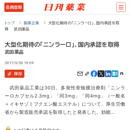
メ
会員登録
イ
ン
トップ
製薬企業
大型化期待の「ニンラーロ」、国内承認を取
得 武田薬品
コ
ン
大型化期待の「ニンラーロ」、国内承認を取得
テ
武田薬品
ン
2017/3/30 19:09
ツ
保存
に
武田薬品工業は30日、多発性骨髄腫治療剤「ニンラ
移
ーロカプセル2.3mg」「同3mg」「同4mg」（一般名
動
＝イキサゾミブクエン酸エステル）について、厚生労働
省から製造販売承認を取得したと発表した。効能…