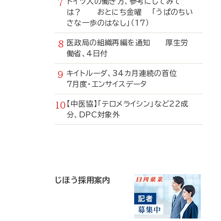
ドイツ人の働き方、参考にしてみて
は？ おとにち金曜 「うぱのちい
さな一歩のはなし」（17）
医政局の組織再編を通知 厚生労
働省、4日付
キイトルーダ、34カ月連続の首位
7月度・エンサイスデータ
【中医協】「テロメライシン」など22成
分、DPC対象外
寄
稿
じほう採用案内