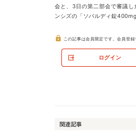
会と、3日の第二部会で審議し
ンシズの「ソバルディ錠400m
この記事は会員限定です。
会員登録
非
会
ログイン
員
の
閲
覧
制
限
に
つ
い
て
関連記事