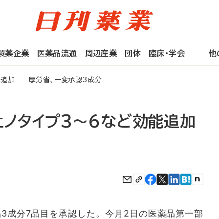
製薬企業
医薬品流通
周辺産業
団体
臨床・学会
他
効能追加 厚労省、一変承認3成分
ェノタイプ3～6など効能追加
3成分7品目を承認した。今月2日の医薬品第一部