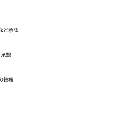
など承認
」承認
の鎮痛