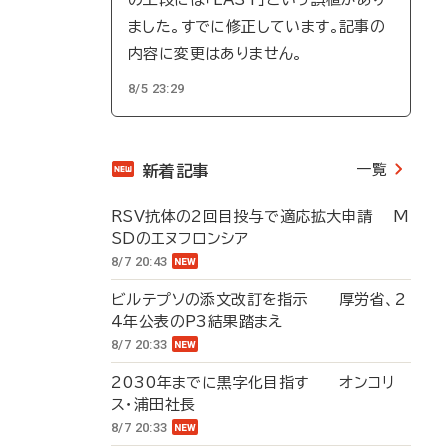
ました。すでに修正しています。記事の
内容に変更はありません。
8/5 23:29
一覧
新着記事
RSV抗体の2回目投与で適応拡大申請 M
SDのエヌフロンシア
8/7 20:43
ビルテプソの添文改訂を指示 厚労省、2
4年公表のP3結果踏まえ
8/7 20:33
2030年までに黒字化目指す オンコリ
ス・浦田社長
8/7 20:33