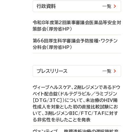
行政資料
一覧
令和8年度第2回薬事審議会医薬品等安全対
策部会（厚労省HP）
第66回厚生科学審議会予防接種・ワクチン
分科会（厚労省HP）
プレスリリース
一覧
ヴィーブヘルスケア、2剤レジメンであるドウ
ベイト配合錠（ドルテグラビル／ラミブジン
［DTG/3TC］）について、未治療のHIV陽
性成人を対象とした初の直接比較試験にお
いて、3剤レジメンBIC/FTC/TAFに対す
る非劣性を示したことを発表
ヴァンティブ 腹膜透析治療の選択肢拡充