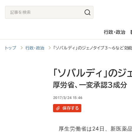
メ
記
イ
事
ン
を
行政・政治
コ
検
ン
索
トップ
行政・政治
「ソバルディ」のジェノタイプ3～6など
テ
ン
ツ
「ソバルディ」のジ
に
厚労省、一変承認3成分
移
2017/3/24 15:46
動
保存
する
厚生労働省は24日、新医薬品