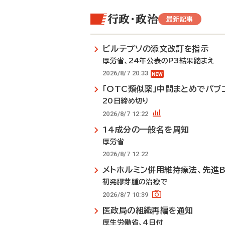
行政・政治
最新記事
ビルテプソの添文改訂を指示
厚労省、24年公表のP3結果踏まえ
2026/8/7 20:33
「OTC類似薬」中間まとめでパブ
20日締め切り
2026/8/7 12:22
14成分の一般名を周知
厚労省
2026/8/7 12:22
メトホルミン併用維持療法、先進
初発膠芽腫の治療で
2026/8/7 10:39
医政局の組織再編を通知
厚生労働省、4日付