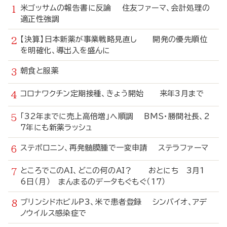
米ゴッサムの報告書に反論 住友ファーマ、会計処理の
適正性強調
【決算】日本新薬が事業戦略見直し 開発の優先順位
を明確化、導出入を盛んに
朝食と服薬
コロナワクチン定期接種、きょう開始 来年3月まで
「32年までに売上高倍増」へ順調 BMS・勝間社長、2
7年にも新薬ラッシュ
ステボロニン、再発髄膜腫で一変申請 ステラファーマ
ところでこのAI、どこの何のAI？ おとにち 3月1
6日（月） まんまるのデータもぐもぐ（17）
ブリンシドホビルP3、米で患者登録 シンバイオ、アデ
ノウイルス感染症で