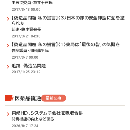
中医協委員・花井十伍氏
2017/3/13 00:00
【偽造品問題 私の提言】〈3〉日本の卸の安全神話に泥を塗
られた
卸連・鈴木賢会長
2017/3/21 04:30
【偽造品問題 私の提言】〈1〉薬局は「最後の砦」の気概を
参院議員・川田龍平氏
2017/3/7 00:00
追跡 偽造品問題
2017/1/25 23:12
医薬品流通
最新記事
東邦HD、システム子会社を吸収合併
開発機能の向上など図る
2026/8/7 17:24