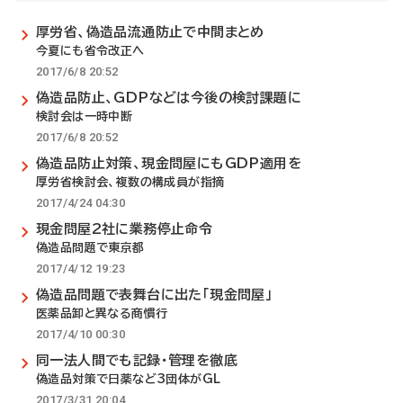
厚労省、偽造品流通防止で中間まとめ
今夏にも省令改正へ
2017/6/8 20:52
偽造品防止、GDPなどは今後の検討課題に
検討会は一時中断
2017/6/8 20:52
偽造品防止対策、現金問屋にもGDP適用を
厚労省検討会、複数の構成員が指摘
2017/4/24 04:30
現金問屋2社に業務停止命令
偽造品問題で東京都
2017/4/12 19:23
偽造品問題で表舞台に出た「現金問屋」
医薬品卸と異なる商慣行
2017/4/10 00:30
同一法人間でも記録・管理を徹底
偽造品対策で日薬など3団体がGL
2017/3/31 20:04