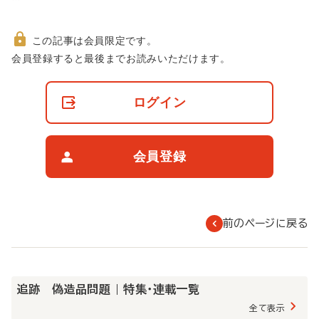
この記事は会員限定です。
非
会員登録すると最後までお読みいただけます。
会
員
の
ログイン
閲
覧
制
限
会員登録
に
つ
い
て
前のページに戻る
追跡 偽造品問題 | 特集・連載一覧
全て表示