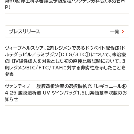
第66回厚生科学審議会予防接種・ワクチン分科会（厚労省H
P）
プレスリリース
一覧
ヴィーブヘルスケア、2剤レジメンであるドウベイト配合錠（ド
ルテグラビル／ラミブジン［DTG/3TC］）について、未治療
のHIV陽性成人を対象とした初の直接比較試験において、3
剤レジメンBIC/FTC/TAFに対する非劣性を示したことを
発表
ヴァンティブ 腹膜透析治療の選択肢拡充 「レギュニール®
4.25 腹膜透析液 UV ツインバッグ1.5L」薬価基準収載のお
知らせ
P
R