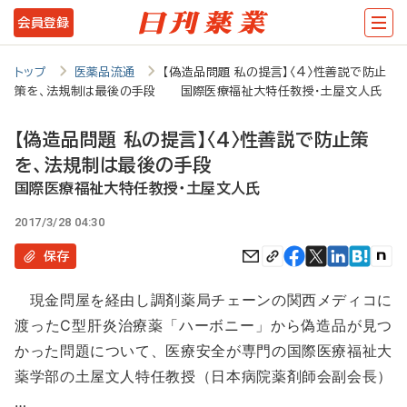
メ
会員登録
イ
ン
トップ
医薬品流通
【偽造品問題 私の提言】〈4〉性善説で防止
策を、法規制は最後の手段 国際医療福祉大特任教授・土屋文人氏
コ
ン
【偽造品問題 私の提言】〈4〉性善説で防止策
テ
を、法規制は最後の手段
ン
国際医療福祉大特任教授・土屋文人氏
ツ
2017/3/28 04:30
に
保存
移
現金問屋を経由し調剤薬局チェーンの関西メディコに
動
渡ったC型肝炎治療薬「ハーボニー」から偽造品が見つ
かった問題について、医療安全が専門の国際医療福祉大
薬学部の土屋文人特任教授（日本病院薬剤師会副会長）
…