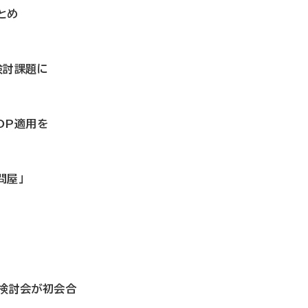
とめ
検討課題に
DP適用を
問屋」
止検討会が初会合