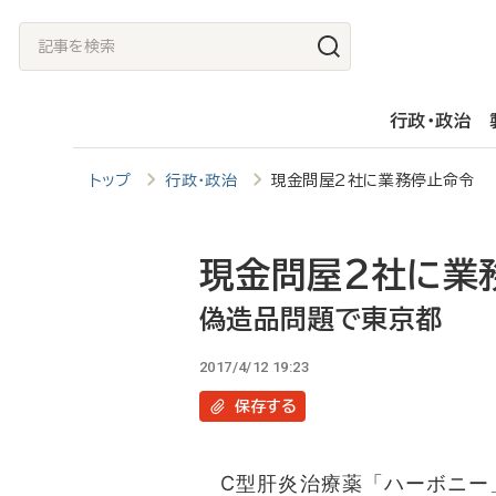
メ
記
イ
事
ン
を
行政・政治
コ
検
ン
索
トップ
行政・政治
現金問屋2社に業務停止命令 
テ
ン
ツ
現金問屋2社に業
に
偽造品問題で東京都
移
2017/4/12 19:23
動
保存
する
C型肝炎治療薬「ハーボニー」