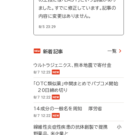
ました。すでに修正しています。記事の
内容に変更はありません。
8/5 23:29
一覧
新着記事
ウルトラジェニクス、熊本地震で寄付金
8/7 12:23
「OTC類似薬」中間まとめでパブコメ開始
20日締め切り
8/7 12:22
14成分の一般名を周知 厚労省
8/7 12:22
線維性炎症性疾患の抗体創製で提携 小
野薬品、米企業と