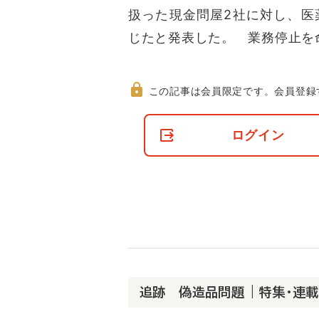
扱った現金問屋2社に対し、医
じたと発表した。 業務停止を
この記事は会員限定です。
会員登録
非
会
ログイン
員
の
閲
覧
制
限
に
つ
い
て
追跡 偽造品問題 | 特集・連