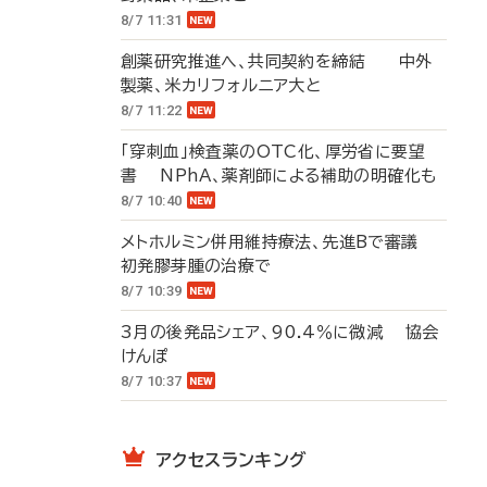
8/7 11:31
創薬研究推進へ、共同契約を締結 中外
製薬、米カリフォルニア大と
8/7 11:22
「穿刺血」検査薬のOTC化、厚労省に要望
書 NPhA、薬剤師による補助の明確化も
8/7 10:40
メトホルミン併用維持療法、先進Bで審議
初発膠芽腫の治療で
8/7 10:39
3月の後発品シェア、90.4％に微減 協会
けんぽ
8/7 10:37
アクセスランキング