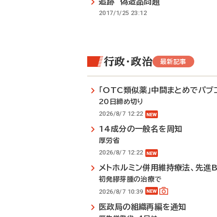
追跡 偽造品問題
2017/1/25 23:12
行政・政治
最新記事
「OTC類似薬」中間まとめでパブ
20日締め切り
2026/8/7 12:22
14成分の一般名を周知
厚労省
2026/8/7 12:22
メトホルミン併用維持療法、先進
初発膠芽腫の治療で
2026/8/7 10:39
医政局の組織再編を通知