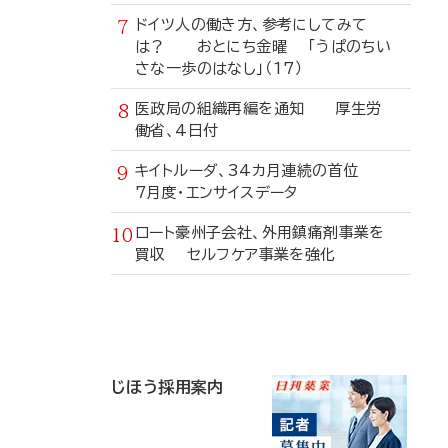
ドイツ人の働き方、参考にしてみて
は？ おとにち金曜 「うぱのちい
さな一歩のはなし」（17）
医政局の組織再編を通知 厚生労
働省、4日付
キイトルーダ、34カ月連続の首位
7月度・エンサイスデータ
ロート豪州子会社、外用鎮痛剤事業を
買収 セルフケア事業を強化
寄
稿
じほう採用案内