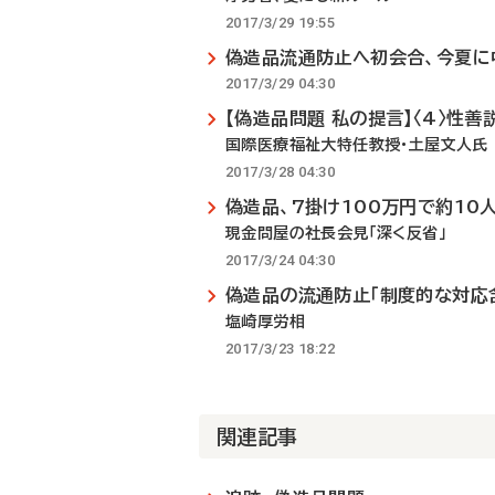
2017/3/29 19:55
偽造品流通防止へ初会合、今夏に
2017/3/29 04:30
【偽造品問題 私の提言】〈4〉性
国際医療福祉大特任教授・土屋文人氏
2017/3/28 04:30
偽造品、7掛け100万円で約10
現金問屋の社長会見「深く反省」
2017/3/24 04:30
偽造品の流通防止「制度的な対応
塩崎厚労相
2017/3/23 18:22
関連記事