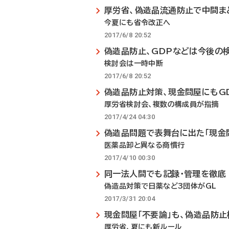
厚労省、偽造品流通防止で中間ま
今夏にも省令改正へ
2017/6/8 20:52
偽造品防止、GDPなどは今後の
検討会は一時中断
2017/6/8 20:52
偽造品防止対策、現金問屋にもG
厚労省検討会、複数の構成員が指摘
2017/4/24 04:30
偽造品問題で表舞台に出た「現金
医薬品卸と異なる商慣行
2017/4/10 00:30
同一法人間でも記録・管理を徹底
偽造品対策で日薬など3団体がGL
2017/3/31 20:04
現金問屋「不要論」も、偽造品防
厚労省、夏にも新ルール