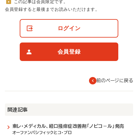
この記事は会員限定です。
非
会員登録すると最後までお読みいただけます。
会
員
の
ログイン
閲
覧
制
限
会員登録
に
つ
い
て
前のページに戻る
関連記事
東レ・メディカル、経口掻痒症改善剤「ノピコ－ル」発売
オーファンパシフィックとコ・プロ