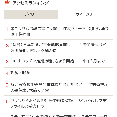
アクセスランキング
デイリー
ウィークリー
米ゴッサムの報告書に反論 住友ファーマ、会計処理の
適正性強調
【決算】日本新薬が事業戦略見直し 開発の優先順位
を明確化、導出入を盛んに
コロナワクチン定期接種、きょう開始 来年3月まで
朝食と服薬
特定医療技術等開発推進検討会が初会合 厚労省提示
の要件案、大筋で了承
ブリンシドホビルP3、米で患者登録 シンバイオ、アデ
ノウイルス感染症で
ステボロニン、再発髄膜腫で一変申請 ステラファーマ