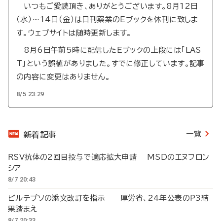
いつもご愛読頂き、ありがとうございます。8月12日
（水）～14日（金）は日刊薬業のEブックを休刊に致しま
す。ウェブサイトは随時更新します。
8月6日午前5時に配信したEブックの上段には「LAS
T」という誤植がありました。すでに修正しています。記事
の内容に変更はありません。
8/5 23:29
一覧
新着記事
RSV抗体の2回目投与で適応拡大申請 MSDのエヌフロン
シア
8/7 20:43
ビルテプソの添文改訂を指示 厚労省、24年公表のP3結
果踏まえ
8/7 20:33