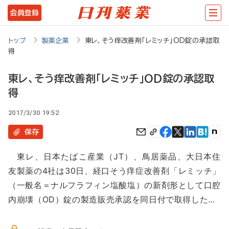
メ
会員登録
イ
ン
トップ
製薬企業
東レ、そう痒改善剤「レミッチ」OD錠の承認取
得
コ
ン
東レ、そう痒改善剤「レミッチ」OD錠の承認取
テ
得
ン
2017/3/30 19:52
ツ
保存
に
移
東レ、日本たばこ産業（JT）、鳥居薬品、大日本住
友製薬の4社は30日、経口そう痒症改善剤「レミッチ」
動
（一般名＝ナルフラフィン塩酸塩）の新剤形として口腔
内崩壊（OD）錠の製造販売承認を同日付で取得した…