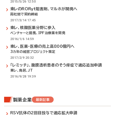
2015/5/26 12:50
東レのRORγt阻害剤、マルホが開発へ
両社間で契約締結
2017/3/14 17:45
東レ、核酸医薬分野に参入
ベンチャーと提携、IPF治療薬を開発
2016/1/6 14:59
東レ、医薬・医療の売上高800億円へ
3カ年の経営プロジェクト策定
2017/2/9 20:32
「レミッチ」、腹膜透析患者のそう痒症で適応追加申請
東レ、鳥居、JT
2016/9/28 19:39
製薬企業
最新記事
RSV抗体の2回目投与で適応拡大申請