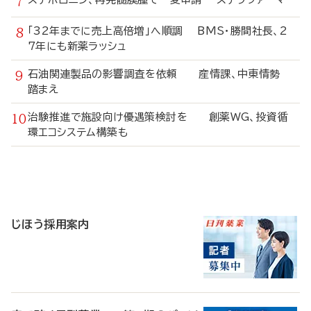
「32年までに売上高倍増」へ順調 BMS・勝間社長、2
7年にも新薬ラッシュ
石油関連製品の影響調査を依頼 産情課、中東情勢
踏まえ
治験推進で施設向け優遇策検討を 創薬WG、投資循
環エコシステム構築も
寄
稿
じほう採用案内