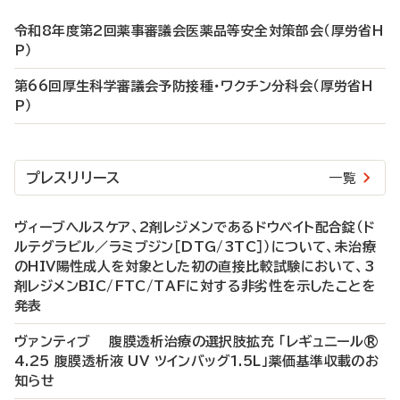
令和8年度第2回薬事審議会医薬品等安全対策部会（厚労省H
P）
第66回厚生科学審議会予防接種・ワクチン分科会（厚労省H
P）
プレスリリース
一覧
ヴィーブヘルスケア、2剤レジメンであるドウベイト配合錠（ド
ルテグラビル／ラミブジン［DTG/3TC］）について、未治療
のHIV陽性成人を対象とした初の直接比較試験において、3
剤レジメンBIC/FTC/TAFに対する非劣性を示したことを
発表
ヴァンティブ 腹膜透析治療の選択肢拡充 「レギュニール®
4.25 腹膜透析液 UV ツインバッグ1.5L」薬価基準収載のお
知らせ