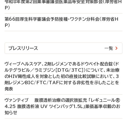
令和8年度第2回薬事審議会医薬品等安全対策部会（厚労省H
P）
第66回厚生科学審議会予防接種・ワクチン分科会（厚労省H
P）
プレスリリース
一覧
ヴィーブヘルスケア、2剤レジメンであるドウベイト配合錠（ド
ルテグラビル／ラミブジン［DTG/3TC］）について、未治療
のHIV陽性成人を対象とした初の直接比較試験において、3
剤レジメンBIC/FTC/TAFに対する非劣性を示したことを
発表
ヴァンティブ 腹膜透析治療の選択肢拡充 「レギュニール®
4.25 腹膜透析液 UV ツインバッグ1.5L」薬価基準収載のお
知らせ