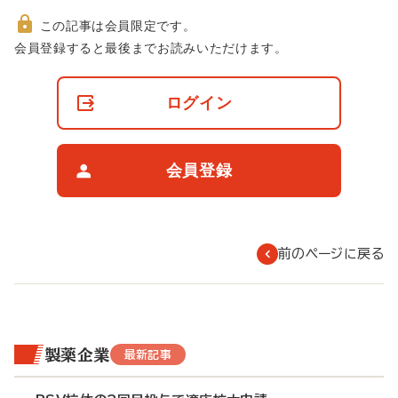
この記事は会員限定です。
非
会員登録すると最後までお読みいただけます。
会
員
の
ログイン
閲
覧
制
限
会員登録
に
つ
い
て
前のページに戻る
製薬企業
最新記事