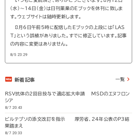
いつもご愛読頂き、ありがとうございます。8月12日
（水）～14日（金）は日刊薬業のEブックを休刊に致しま
す。ウェブサイトは随時更新します。
8月6日午前5時に配信したEブックの上段には「LAS
T」という誤植がありました。すでに修正しています。記事
の内容に変更はありません。
8/5 23:29
一覧
新着記事
RSV抗体の2回目投与で適応拡大申請 MSDのエヌフロン
シア
8/7 20:43
ビルテプソの添文改訂を指示 厚労省、24年公表のP3結
果踏まえ
8/7 20:33