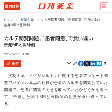
メ
会員登録
イ
ン
トップ
製薬企業
カルテ閲覧問題、「患者同意」で食い違い
告発MRと医師側
コ
ン
カルテ閲覧問題、「患者同意」で食い違い
テ
告発MRと医師側
ン
2017/4/13 04:30
ツ
保存
に
抗凝固薬「イグザレルト」に関する患者アンケート調
移
査でバイエル薬品の社員が患者のカルテを閲覧していた
動
問題で、患者に閲覧の同意を取っていたかどうかを巡っ
て、告発した同社MRと医師側の意見が食い違ってい
る…